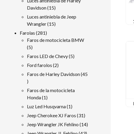
Luces antiniebla de Harley
15
Davidson
15
productos
Luces antiniebla de Jeep
15
Wrangler
15
productos
281
Farolas
281
productos
Faros de motocicleta BMW
5
5
productos
5
Faros LED de Chevy
5
productos
2
Ford farolos
2
productos
Faros de Harley Davidson
45
45
productos
Faros de la motocicleta
1
Honda
1
producto
1
Luz Led Husqvarna
1
producto
31
Jeep Cherokee XJ Faros
31
productos
14
Jeep Wrangler JK Fehlino
14
productos
43
Jeep Wrangler JL Fehlino
43