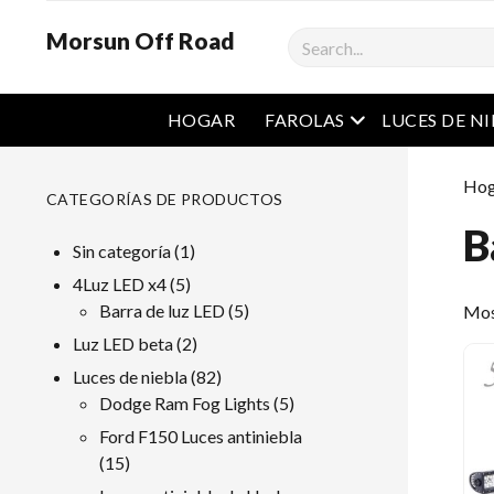
Morsun Off Road
Buscar
Menú abierto
HOGAR
FAROLAS
LUCES DE N
Hog
CATEGORÍAS DE PRODUCTOS
B
1
Sin categoría
1
producto
5
4Luz LED x4
5
productos
5
Barra de luz LED
5
Mos
productos
2
Luz LED beta
2
productos
82
Luces de niebla
82
productos
5
Dodge Ram Fog Lights
5
productos
Ford F150 Luces antiniebla
15
15
productos