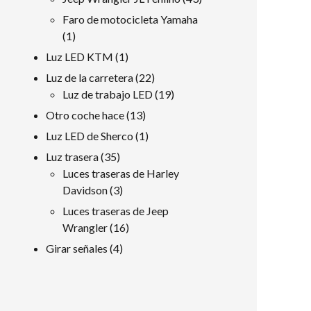
productos
Faro de motocicleta Yamaha
1
1
producto
1
Luz LED KTM
1
producto
22
Luz de la carretera
22
productos
19
Luz de trabajo LED
19
productos
13
Otro coche hace
13
productos
1
Luz LED de Sherco
1
producto
35
Luz trasera
35
productos
Luces traseras de Harley
3
Davidson
3
productos
Luces traseras de Jeep
16
Wrangler
16
productos
4
Girar señales
4
productos