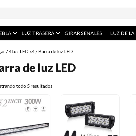
Menú abierto
Menú abierto
IEBLA
LUZ TRASERA
GIRAR SEÑALES
LUZ DE L
ar
/
4Luz LED x4
/ Barra de luz LED
arra de luz LED
Ordenado
trando todo 5 resultados
por
el
último