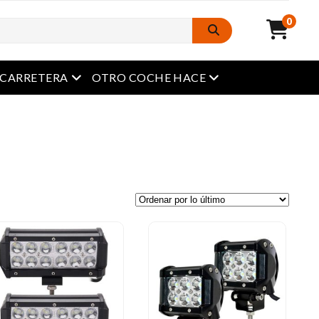
0
Menú abierto
Menú abierto
A CARRETERA
OTRO COCHE HACE