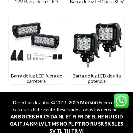
12V Barra de luz LED
Barra de luz LED para SUV
Barra de luz LED fuera de
Barra de luz LED de alta
carretera
potencia
Derechos de autor © 2011-2025
Morsun
Fuera de la
carretera
Fabricante
. Reservados todos los derechos.
AR
BG
CEB
HR
CS
DA
NL
ET
FI
FR
DE
EL
HE
HU
IS
ID
GA
IT
JA
KM
LV
LT
MS
NO
PL
PT
RO
RU
SR
SK
SL
ES
SV
TL
TH
TR
VI