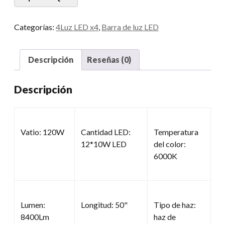
cantidad
Categorías:
4Luz LED x4
,
Barra de luz LED
Descripción
Reseñas (0)
Descripción
Vatio: 120W
Cantidad LED:
Temperatura
12*10W LED
del color:
6000K
Lumen:
Longitud: 50"
Tipo de haz:
8400Lm
haz de