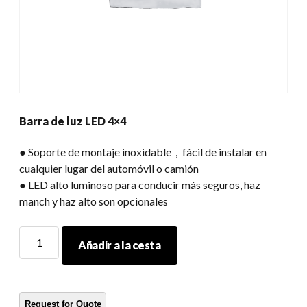
Barra de luz LED 4×4
● Soporte de montaje inoxidable，fácil de instalar en
cualquier lugar del automóvil o camión
● LED alto luminoso para conducir más seguros, haz
manch y haz alto son opcionales
Barra
Añadir a la cesta
de
luz
LED
4x4