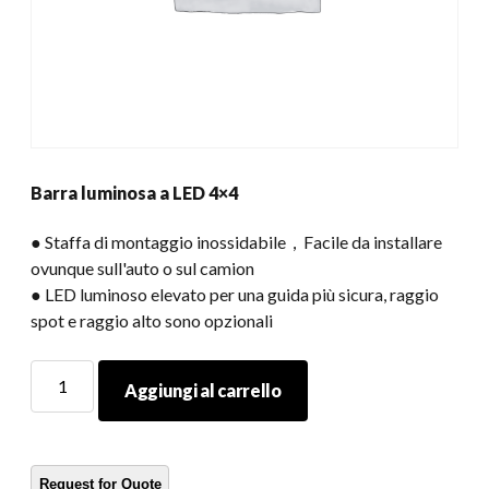
Barra luminosa a LED 4×4
● Staffa di montaggio inossidabile，Facile da installare
ovunque sull'auto o sul camion
● LED luminoso elevato per una guida più sicura, raggio
spot e raggio alto sono opzionali
Barra
Aggiungi al carrello
luminosa
a
LED
4x4