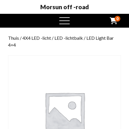
Morsun off -road
0
Open
het
menu
Thuis
/
4X4 LED -licht
/
LED -lichtbalk
/ LED Light Bar
4×4