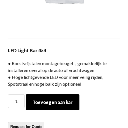
LED Light Bar 4×4
● Roestvrijstalen montagebeugel，gemakkelijk te
installeren overal op de auto of vrachtwagen
● Hoge lichtgevende LED voor meer veilig rijden,
Spotstraal en hoge balk zijn optioneel
LED
Toevoegen aan kar
-
lichtbalk
4x4
hoeveelheid