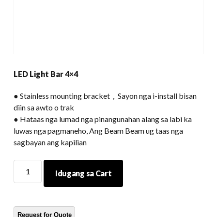
LED Light Bar 4×4
● Stainless mounting bracket，Sayon nga i-install bisan
diin sa awto o trak
● Hataas nga lumad nga pinangunahan alang sa labi ka
luwas nga pagmaneho, Ang Beam Beam ug taas nga
sagbayan ang kapilian
Gipangulohan
Idugang sa Cart
ang
light
bar
4x4