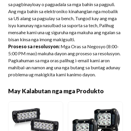
sa pagbinayloay o pagpadala sa mga bahin sa pagpuli.
Ang mga bahin sa elektroniko kinahanglan nga mobalik
sa US alang sa pagsulay sa bench, Tungod kay ang mga
isyu kanunay nga nasulbad sa suporta sa tech, Palihug
mensahe kami una ug siguruha nga makuha ang ngalan sa
bisan kinsa nga imong makigsulti.
Proseso sa resolusyon:
Mga Oras sa Negosyo (8:00-
5:00 PM mao) makuha dayon ang proseso sa resolusyon.
Pagkahuman sa mga oras palihug i-email kami aron
mahibal-an namon ang una nga butang sa buntag adunay
problema ug makigkita kami kanimo dayon.
May Kalabutan nga mga Produkto