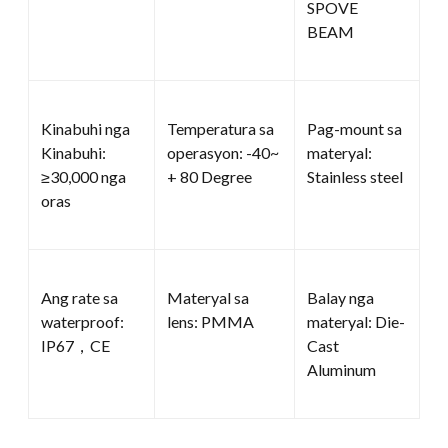
SPOVE
BEAM
Kinabuhi nga
Temperatura sa
Pag-mount sa
Kinabuhi:
operasyon: -40~
materyal:
≥30,000 nga
+ 80 Degree
Stainless steel
oras
Ang rate sa
Materyal sa
Balay nga
waterproof:
lens: PMMA
materyal: Die-
IP67，CE
Cast
Aluminum