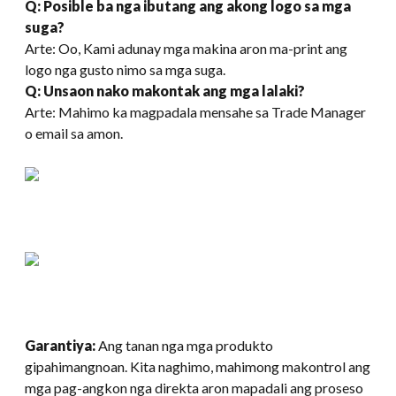
Q: Posible ba nga ibutang ang akong logo sa mga
suga?
Arte: Oo, Kami adunay mga makina aron ma-print ang
logo nga gusto nimo sa mga suga.
Q: Unsaon nako makontak ang mga lalaki?
Arte: Mahimo ka magpadala mensahe sa Trade Manager
o email sa amon.
Garantiya:
Ang tanan nga mga produkto
gipahimangnoan. Kita naghimo, mahimong makontrol ang
mga pag-angkon nga direkta aron mapadali ang proseso