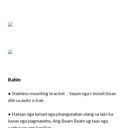
Bahin:
● Stainless mounting bracket，Sayon nga i-install bisan
diin sa awto o trak
● Hataas nga lumad nga pinangunahan alang sa labi ka
luwas nga pagmaneho, Ang Beam Beam ug taas nga
sagbayan ang kapilian