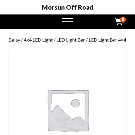
Morsun Off Road
0
Open
Menu
Balay
/
4x4 LED Light
/
LED Light Bar
/ LED Light Bar 4×4