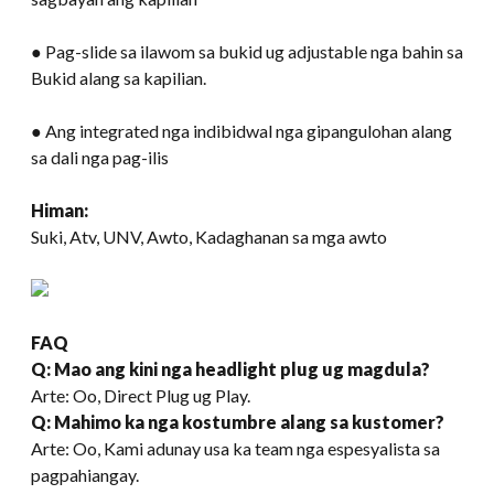
● Pag-slide sa ilawom sa bukid ug adjustable nga bahin sa
Bukid alang sa kapilian.
● Ang integrated nga indibidwal nga gipangulohan alang
sa dali nga pag-ilis
Himan:
Suki, Atv, UNV, Awto, Kadaghanan sa mga awto
FAQ
Q: Mao ang kini nga headlight plug ug magdula?
Arte: Oo, Direct Plug ug Play.
Q: Mahimo ka nga kostumbre alang sa kustomer?
Arte: Oo, Kami adunay usa ka team nga espesyalista sa
pagpahiangay.