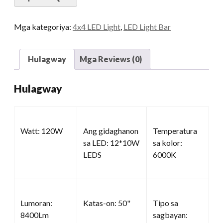
kadaghanon
Mga kategoriya:
4x4 LED Light
,
LED Light Bar
Hulagway
Mga Reviews (0)
Hulagway
Watt: 120W
Ang gidaghanon
Temperatura
sa LED: 12*10W
sa kolor:
LEDS
6000K
Lumoran:
Katas-on: 50"
Tipo sa
8400Lm
sagbayan: