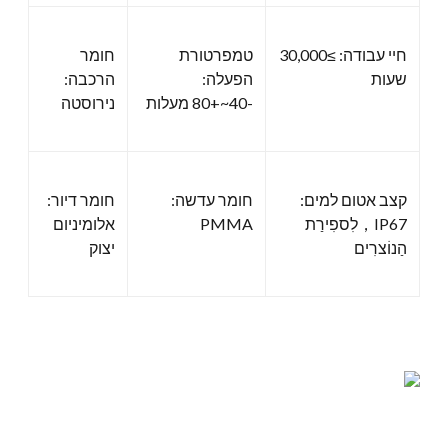
חיי עבודה: ≥30,000
טמפרטורת
חומר
שעות
הפעלה:
הרכבה:
-40~+80 מעלות
נירוסטה
קצב אטום למים:
חומר עדשה:
חומר דיור:
IP67，לִספִירַת
PMMA
אלומיניום
הַנוֹצרִים
יצוק