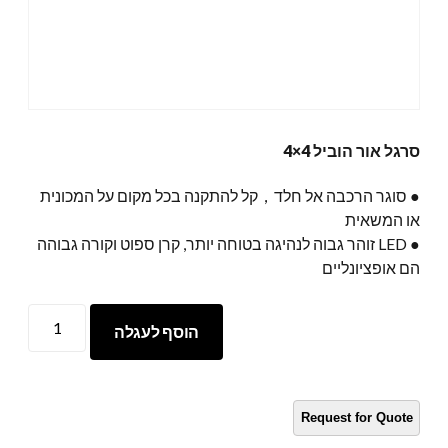
סרגל אור הוביל 4×4
● סוגר הרכבה אל חלד，קל להתקנה בכל מקום על המכונית
או המשאית
● LED זוהר גבוה לנהיגה בטוחה יותר, קרן ספוט וקורה גבוהה
הם אופציונליים
LED
הוסף לעגלה
תאורה
סרגל
4x4
כַּמוּת