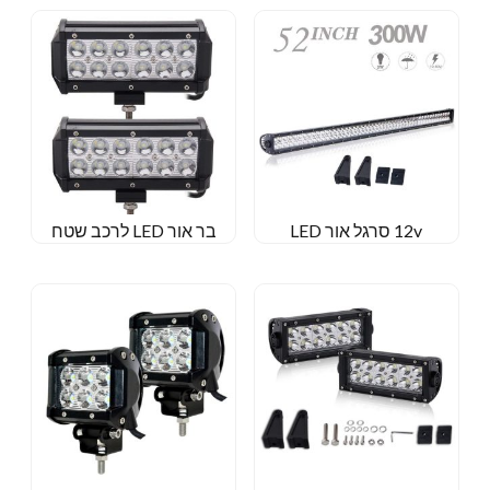
12v סרגל אור LED
בר אור LED לרכב שטח