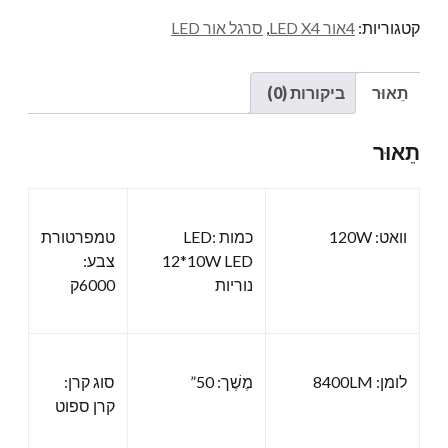
קטגוריות:
4אור LED X4
,
סרגל אור LED
תֵאוּר
ביקורות (0)
תֵאוּר
וואט: 120W
כמות LED:
טמפרטורת
12*10W LED
צבע:
נוריות
6000ק
לומן: 8400LM
מֶשֶׁך: 50”
סוג קרן:
קרן ספוט