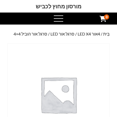
מורסון מחוץ לכביש
0
תפריט
פתוח
בַּיִת
/
4אור LED X4
/
סרגל אור LED
/ סרגל אור הוביל 4×4