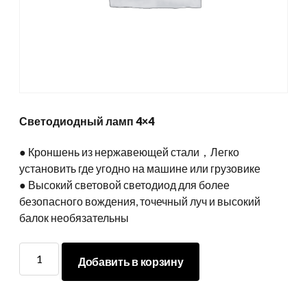
Светодиодный ламп 4×4
● Кроншень из нержавеющей стали，Легко
установить где угодно на машине или грузовике
● Высокий световой светодиод для более
безопасного вождения, точечный луч и высокий
балок необязательны
Светодиодный
Добавить в корзину
свет
4х4
количество