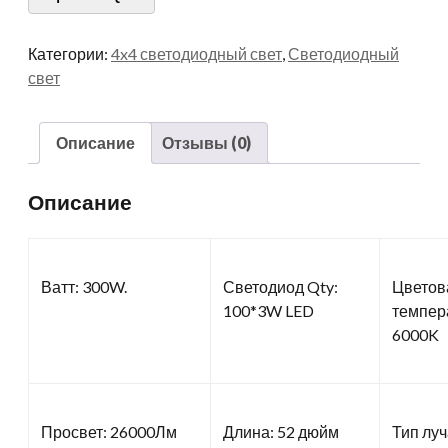
Категории:
4x4 светодиодный свет
,
Светодиодный
свет
Описание
Отзывы (0)
Описание
Ватт: 300W.
Светодиод Qty:
Цветов
100*3W LED
темпер
6000K
Просвет: 26000Лм
Длина: 52 дюйм
Тип луч