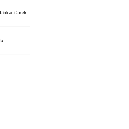
inirani žarek
lo