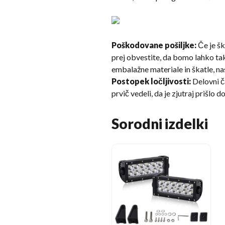
Poškodovane pošiljke:
Če je šk
prej obvestite, da bomo lahko tak
embalažne materiale in škatle, n
Postopek ločljivosti:
Delovni č
prvič vedeli, da je zjutraj prišlo 
Sorodni izdelki