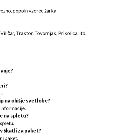
vezno, popoln vzorec žarka
ličar, Traktor, Tovornjak, Prikolica, itd.
granje?
eri?
i.
ip na ohišje svetlobe?
 informacije.
ke na spletu?
spletu.
v škatli za paket?
ni paket.