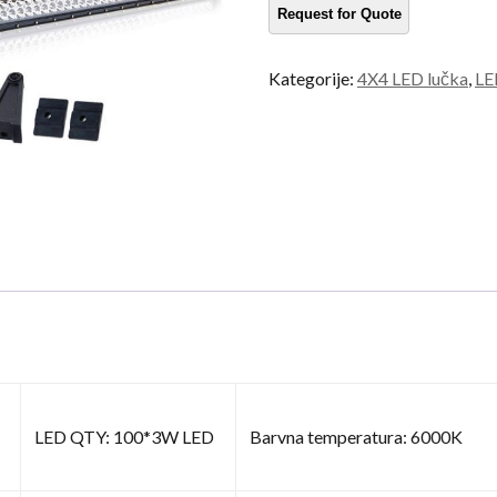
količina
Kategorije:
4X4 LED lučka
,
LE
LED QTY: 100*3W LED
Barvna temperatura: 6000K