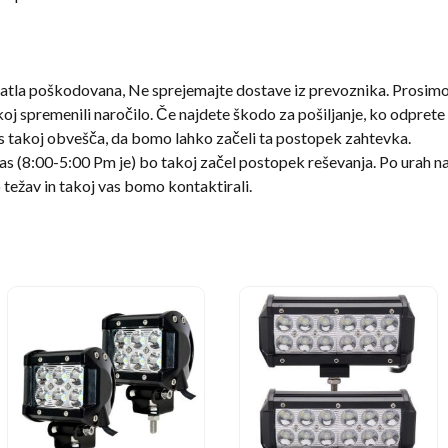
atla poškodovana, Ne sprejemajte dostave iz prevoznika. Prosimo,
oj spremenili naročilo. Če najdete škodo za pošiljanje, ko odprete
as takoj obvešča, da bomo lahko začeli ta postopek zahtevka.
as (8:00-5:00 Pm je) bo takoj začel postopek reševanja. Po urah n
do težav in takoj vas bomo kontaktirali.