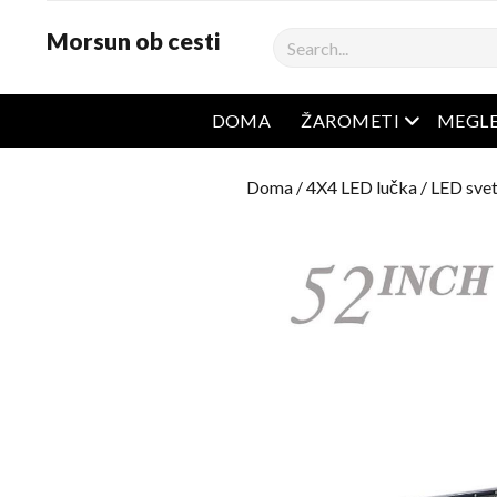
Morsun ob cesti
Iskanje
odprt men
DOMA
ŽAROMETI
MEGL
Doma
/
4X4 LED lučka
/
LED svet