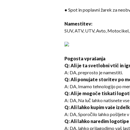
● Spot in poplavni žarek za neob
Namestitev:
SUV, ATV, UTV, Avto, Motocikel, Vi
Pogosta vprašanja
Q: Ali je ta svetlobni vtič in i
A: DA, preprosto je namestiti.
Q: Ali ponujate storitev po m
A: DA, Imamo tehnologijo po mer
Q: Ali je mogoče tiskati logot
A: DA, Na luč lahko natisnete vse
Q: Ali lahko kupim vaše izdel
A: DA, Sporočilo lahko pošljete v 
Q: Ali lahko naredim logotipe 
A: DA, lahko prilagodimo vaš last