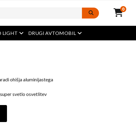
0
odprt meni
odprt meni
 LIGHT
DRUGI AVTOMOBIL
radi ohišja aluminijastega
 super svetlo osvetlitev