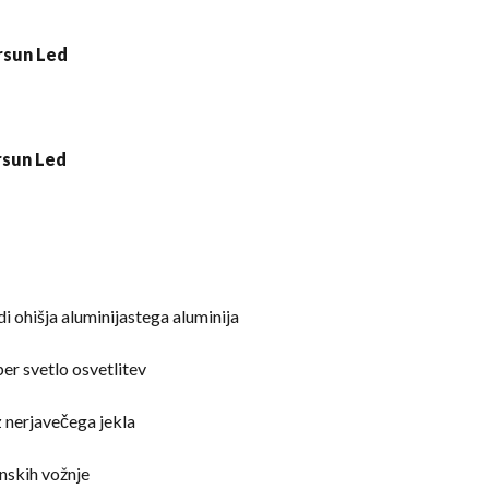
i ohišja aluminijastega aluminija
per svetlo osvetlitev
iz nerjavečega jekla
nskih vožnje