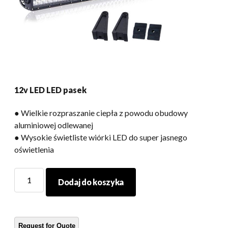
12v LED LED pasek
● Wielkie rozpraszanie ciepła z powodu obudowy
aluminiowej odlewanej
● Wysokie świetliste wiórki LED do super jasnego
oświetlenia
12v
Dodaj do koszyka
LED
LED
pasek
ilość