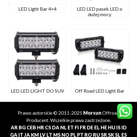
LED Light Bar 4×4
LED LED pasek LED o
dużej mocy
LED LED LIGHT DO SUV
Off Road LED Light Bar
Prawo autorskie © 2011-2025
Morsun
Offroad
Producent
. Wszelkie prawa zastrzeżone.
AR
BG
CEB
HR
CS
DA
NL
ET
FI
FR
DE
EL
HE
HU
IS
ID
GA
IT
JA
KM
LV
LT
MS
NO
PL
PT
RO
RU
SR
SK
SL
ES