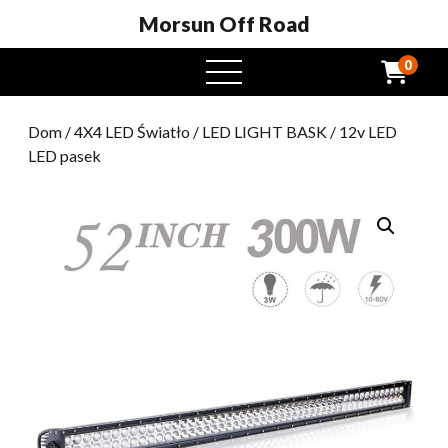
Morsun Off Road
0
Otwarte
menu
Dom
/
4X4 LED Światło
/
LED LIGHT BASK
/ 12v LED
LED pasek