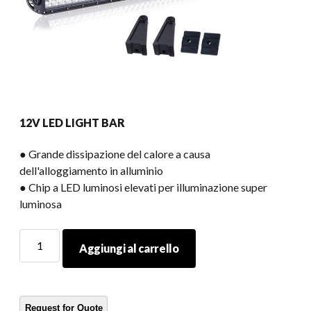
12V LED LIGHT BAR
● Grande dissipazione del calore a causa
dell'alloggiamento in alluminio
● Chip a LED luminosi elevati per illuminazione super
luminosa
12V
Aggiungi al carrello
LED
LIGHT
BAR
quantità