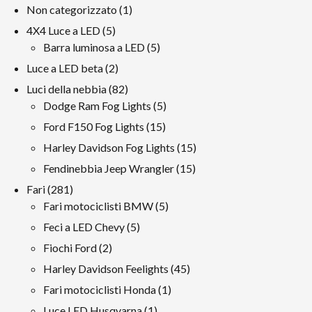
1
Non categorizzato
1
prodotto
5
4X4 Luce a LED
5
prodotti
5
Barra luminosa a LED
5
prodotti
2
Luce a LED beta
2
prodotti
82
Luci della nebbia
82
prodotti
5
Dodge Ram Fog Lights
5
prodotti
15
Ford F150 Fog Lights
15
prodotti
15
Harley Davidson Fog Lights
15
prodotti
15
Fendinebbia Jeep Wrangler
15
prodotti
281
Fari
281
prodotti
5
Fari motociclisti BMW
5
prodotti
5
Feci a LED Chevy
5
prodotti
2
Fiochi Ford
2
prodotti
45
Harley Davidson Feelights
45
prodotti
1
Fari motociclisti Honda
1
prodotto
1
Luce LED Husqvarna
1