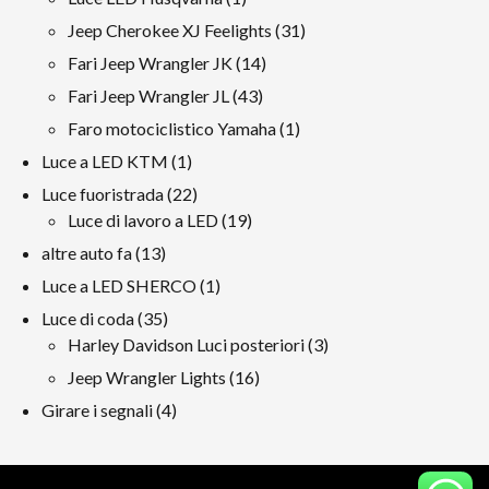
prodotto
31
Jeep Cherokee XJ Feelights
31
prodotti
14
Fari Jeep Wrangler JK
14
prodotti
43
Fari Jeep Wrangler JL
43
prodotti
1
Faro motociclistico Yamaha
1
prodotto
1
Luce a LED KTM
1
prodotto
22
Luce fuoristrada
22
prodotti
19
Luce di lavoro a LED
19
prodotti
13
altre auto fa
13
prodotti
1
Luce a LED SHERCO
1
prodotto
35
Luce di coda
35
prodotti
3
Harley Davidson Luci posteriori
3
prodotti
16
Jeep Wrangler Lights
16
prodotti
4
Girare i segnali
4
prodotti