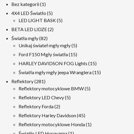
1
Bez kategorii
1
produkt
5
4X4 LED Światło
5
produkty
5
LED LIGHT BASK
5
produkty
2
BETA LED LIDZE
2
produkty
82
Światła mgły
82
produkty
5
Unikaj świateł mgły mgły
5
produkty
15
Ford F150 Mgły światła
15
produkty
15
HARLEY DAVIDSON FOG Lights
15
produkty
15
Światła mgły mgły jeepa Wranglera
15
produkty
281
Reflektory
281
produkty
5
Reflektory motocyklowe BMW
5
produkty
5
Reflektory LED Chevy
5
produkty
2
Reflektory Forda
2
produkty
45
Reflektory Harley Davidson
45
produkty
1
Reflektory motocyklowe Honda
1
produkt
1
Światło LED Husqvarna
1