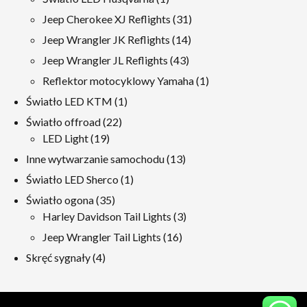
produkt
31
Jeep Cherokee XJ Reflights
31
produkty
14
Jeep Wrangler JK Reflights
14
produkty
43
Jeep Wrangler JL Reflights
43
produkty
1
Reflektor motocyklowy Yamaha
1
produkt
1
Światło LED KTM
1
produkt
22
Światło offroad
22
19
produkty
LED Light
19
produkty
13
Inne wytwarzanie samochodu
13
produkty
1
Światło LED Sherco
1
produkt
35
Światło ogona
35
produkty
3
Harley Davidson Tail Lights
3
produkty
16
Jeep Wrangler Tail Lights
16
produkty
4
Skręć sygnały
4
produkty