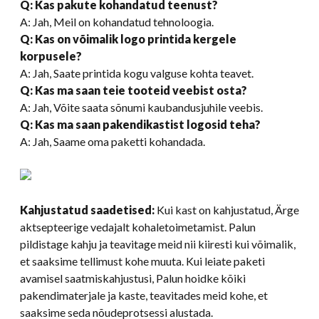
Q: Kas pakute kohandatud teenust?
A: Jah, Meil on kohandatud tehnoloogia.
Q: Kas on võimalik logo printida kergele
korpusele?
A: Jah, Saate printida kogu valguse kohta teavet.
Q: Kas ma saan teie tooteid veebist osta?
A: Jah, Võite saata sõnumi kaubandusjuhile veebis.
Q: Kas ma saan pakendikastist logosid teha?
A: Jah, Saame oma paketti kohandada.
Kahjustatud saadetised:
Kui kast on kahjustatud, Ärge
aktsepteerige vedajalt kohaletoimetamist. Palun
pildistage kahju ja teavitage meid nii kiiresti kui võimalik,
et saaksime tellimust kohe muuta. Kui leiate paketi
avamisel saatmiskahjustusi, Palun hoidke kõiki
pakendimaterjale ja kaste, teavitades meid kohe, et
saaksime seda nõudeprotsessi alustada.