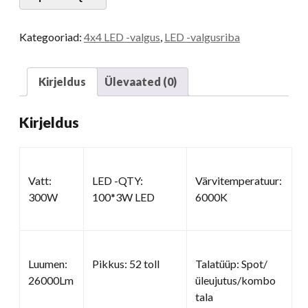
Kategooriad:
4x4 LED -valgus
,
LED -valgusriba
Kirjeldus
Ülevaated (0)
Kirjeldus
Vatt:
LED -QTY:
Värvitemperatuur:
300W
100*3W LED
6000K
Luumen:
Pikkus: 52 toll
Talatüüp: Spot/
26000Lm
üleujutus/kombo
tala