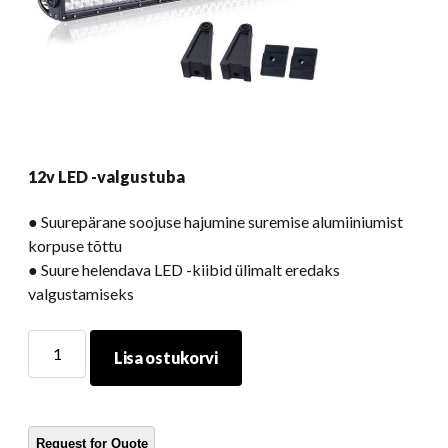
12v LED -valgustuba
● Suurepärane soojuse hajumine suremise alumiiniumist
korpuse tõttu
● Suure helendava LED -kiibid ülimalt eredaks
valgustamiseks
12v
Lisa ostukorvi
LED
-
valgustuba
kogus