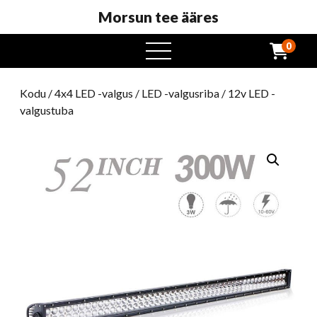
Morsun tee ääres
0
avatud
menüü
Kodu
/
4x4 LED -valgus
/
LED -valgusriba
/ 12v LED -
valgustuba