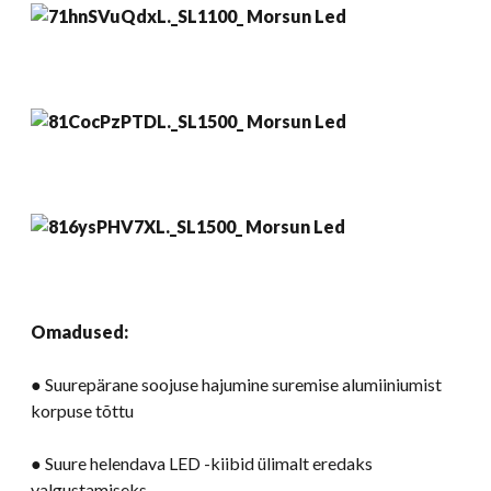
Omadused:
● Suurepärane soojuse hajumine suremise alumiiniumist
korpuse tõttu
● Suure helendava LED -kiibid ülimalt eredaks
valgustamiseks