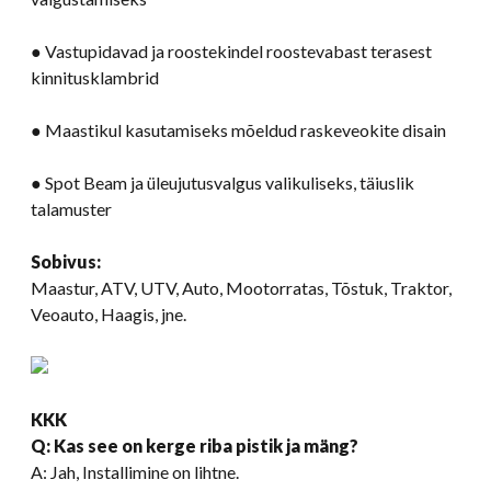
● Vastupidavad ja roostekindel roostevabast terasest
kinnitusklambrid
● Maastikul kasutamiseks mõeldud raskeveokite disain
● Spot Beam ja üleujutusvalgus valikuliseks, täiuslik
talamuster
Sobivus:
Maastur, ATV, UTV, Auto, Mootorratas, Tõstuk, Traktor,
Veoauto, Haagis, jne.
KKK
Q: Kas see on kerge riba pistik ja mäng?
A: Jah, Installimine on lihtne.