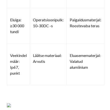
Eluiga:
Operatsioonipulk:
Paigaldusmaterjal:
≥30 000
10-30DC -s
Roostevaba teras
tundi
Veekindel
Läätse materiaal:
Eluasemematerjal:
määr:
Arvutis
Valatud
Ip67,
alumiinium
punkt