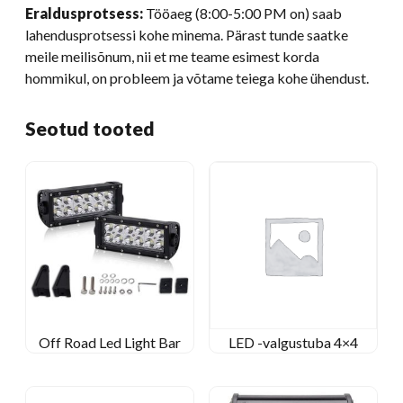
Eraldusprotsess:
Tööaeg (8:00-5:00 PM on) saab
lahendusprotsessi kohe minema. Pärast tunde saatke
meile meilisõnum, nii et me teame esimest korda
hommikul, on probleem ja võtame teiega kohe ühendust.
Seotud tooted
Off Road Led Light Bar
LED -valgustuba 4×4