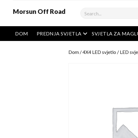
Morsun Off Road
Pretraživanje
Otvoreni izbornik
DOM
PREDNJA SVJETLA
SVJETLA ZA MAGL
Dom
/
4X4 LED svjetlo
/
LED svje