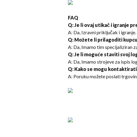
FAQ
Q: Je li ovaj utikač i igranje p
A: Da, Izravni priključak i igranje.
Q: Možete li prilagoditi kupc
A: Da, Imamo tim specijaliziran z
Q: Je li moguće staviti svoj lo
A: Da, Imamo strojeve za ispis log
Q: Kako se mogu kontaktirati
A: Poruku možete poslati trgovins