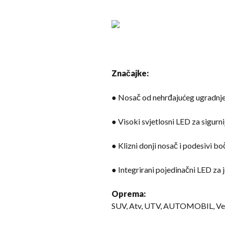
Značajke:
● Nosač od nehrđajućeg ugradnje
● Visoki svjetlosni LED za sigurn
● Klizni donji nosač i podesivi bo
● Integrirani pojedinačni LED za
Oprema:
SUV, Atv, UTV, AUTOMOBIL, Već