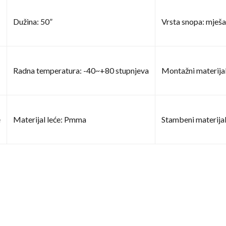
Dužina: 50”
Vrsta snopa: mješa
Radna temperatura: -40~+80 stupnjeva
Montažni materijal
e
Materijal leće: Pmma
Stambeni materijal