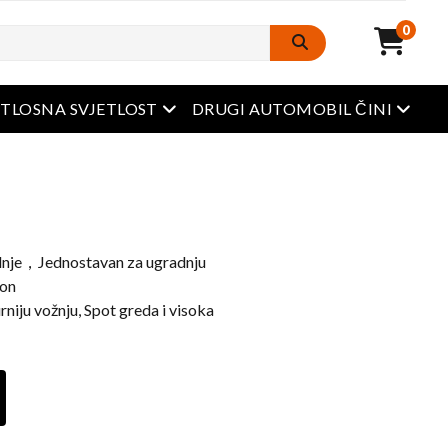
0
Otvoreni izbornik
Otvore
ETLOSNA SVJETLOST
DRUGI AUTOMOBIL ČINI
dnje，Jednostavan za ugradnju
ion
rniju vožnju, Spot greda i visoka