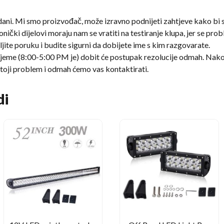
dani. Mi smo proizvođač, može izravno podnijeti zahtjeve kako bi 
onički dijelovi moraju nam se vratiti na testiranje klupa, jer se pr
ite poruku i budite sigurni da dobijete ime s kim razgovarate.
jeme (8:00-5:00 PM je) dobit će postupak rezolucije odmah. Nakon 
stoji problem i odmah ćemo vas kontaktirati.
di