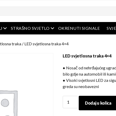
Otvoreni izbornik
Otvoreni izbornik
U
STRAŠNO SVJETLO
OKRENUTI SIGNALE
SVJ
tlosna traka
/ LED svjetlosna traka 4×4
LED svjetlosna traka 4×4
● Nosač od nehrđajućeg ugra
bilo gdje na automobil ili kam
● Visoki svjetlosni LED za sigu
greda su neobavezni
LED
Dodaj u kolica
svjetlosna
traka