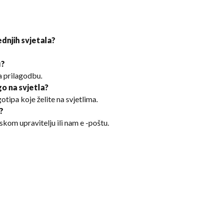
rednjih svjetala?
u?
a prilagodbu.
go na svjetla?
otipa koje želite na svjetlima.
?
kom upravitelju ili nam e -poštu.