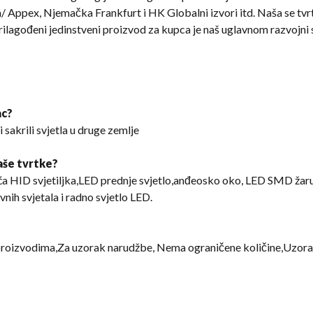
/ Appex, Njemačka Frankfurt i HK Globalni izvori itd. Naša se tvrt
i prilagođeni jedinstveni proizvod za kupca je naš uglavnom razvojni
ac?
 sakrili svjetla u druge zemlje
vaše tvrtke?
a HID svjetiljka,LED prednje svjetlo,anđeosko oko, LED SMD žarulj
vnih svjetala i radno svjetlo LED.
 proizvodima,Za uzorak narudžbe, Nema ograničene količine,Uzora