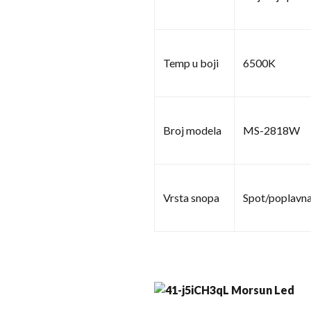
Temp u boji
6500K
Broj modela
MS-2818W
Vrsta snopa
Spot/poplavna