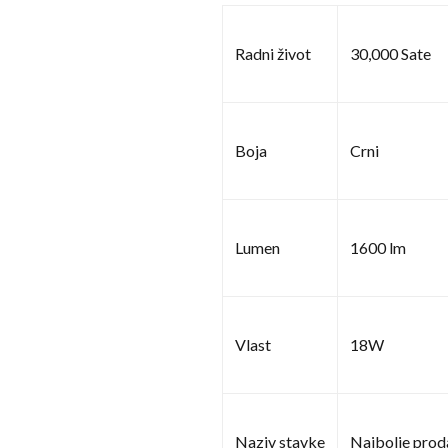
Radni život
30,000 Sate
Boja
Crni
Lumen
1600 lm
Vlast
18W
Naziv stavke
Najbolje prod