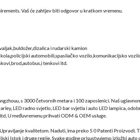
uirements
. Vaš će zahtjev biti odgovor u kratkom vremenu.
valjak,buldožer,dizalica i rudarski kamion
 kola,policijski automobili,spasilačko vozilo,komunikacijsko vozi
akovi,brod,autobus,i tenkovi itd.
ngzhouu, s 3000 četvornih metara i 100 zaposlenici. Naš uglavno
arley, LED radno svjetlo, LED bar svjetla i auto LED lampica, odobrio
 itd, U međuvremenu prihvati ODM & OEM usluge.
1 Upravljanje kvalitetom. Naduti, ima preko 5 0 Patenti Proizvodi. 
liski Istok i druge regije. Svake godine prisustvujemo izložbi auto