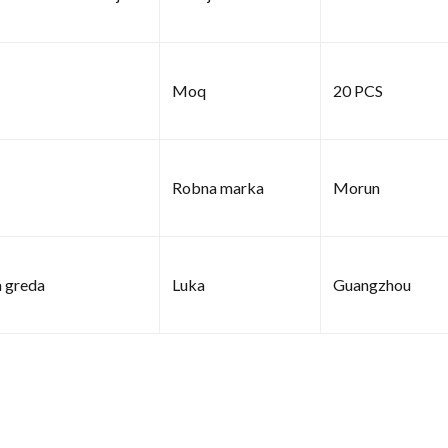
Moq
20 PCS
Robna marka
Morun
 greda
Luka
Guangzhou