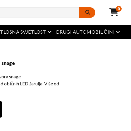
0
Otvoreni izbornik
Otvore
ETLOSNA SVJETLOST
DRUGI AUTOMOBIL ČINI
e snage
zvora snage
 od običnih LED žarulja, Više od