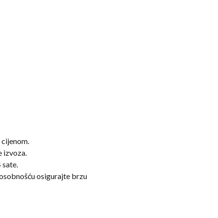
 cijenom.
e izvoza.
 sate.
posobnošću osigurajte brzu