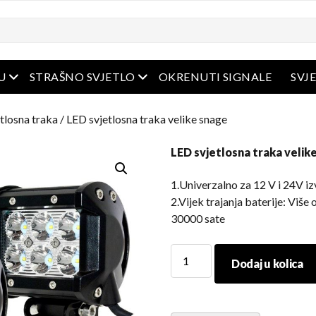
Otvoreni izbornik
Otvoreni izbornik
U
STRAŠNO SVJETLO
OKRENUTI SIGNALE
SVJ
tlosna traka
/ LED svjetlosna traka velike snage
LED svjetlosna traka velik
1.Univerzalno za 12 V i 24V i
2.Vijek trajanja baterije: Više
30000 sate
LED
Dodaj u kolica
svjetlosna
traka
velike