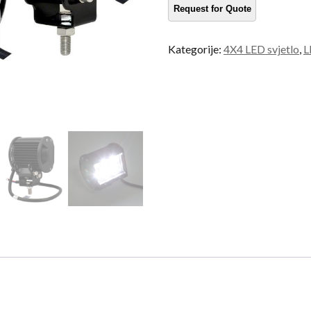
snage
količina
Kategorije:
4X4 LED svjetlo
,
L