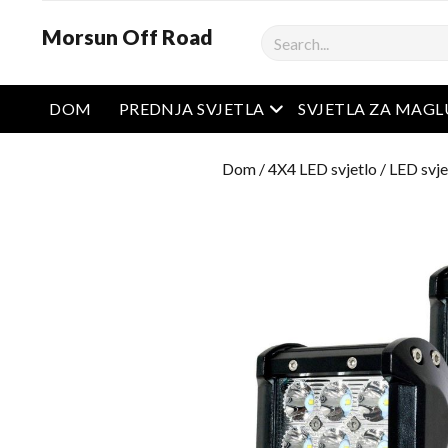
Morsun Off Road
Pretraživanje
Otvoreni izbornik
DOM
PREDNJA SVJETLA
SVJETLA ZA MAGL
Dom
/
4X4 LED svjetlo
/
LED svje