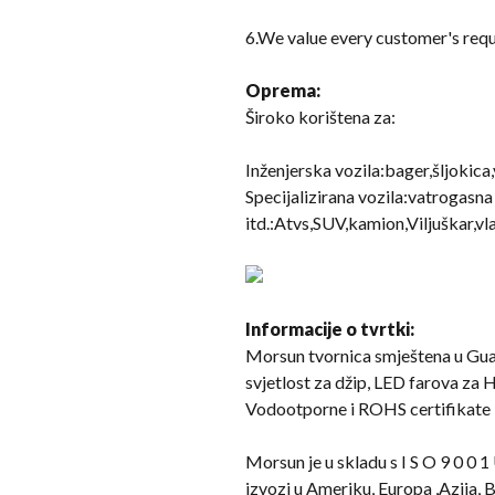
6.
We value every customer's req
Oprema:
Široko korištena za:
Inženjerska vozila:bager,šljokica,
Specijalizirana vozila:vatrogasna
itd.:Atvs,SUV,kamion,Viljuškar,vl
Informacije o tvrtki:
Morsun tvornica smještena u Gua
svjetlost za džip, LED farova za H
Vodootporne i ROHS certifikate
Morsun je u skladu s I S O 9 0 0 
izvozi u Ameriku, Europa ,Azija, B