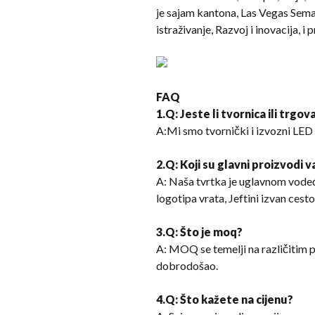
je sajam kantona, Las Vegas Sema
istraživanje, Razvoj i inovacija, 
FAQ
1.Q: Jeste li tvornica ili trgov
A:Mi smo tvornički i izvozni LED i
2.Q: Koji su glavni proizvodi 
A: Naša tvrtka je uglavnom vodeć
logotipa vrata, Jeftini izvan cesto
3.Q: Što je moq?
A: MOQ se temelji na različitim
dobrodošao.
4.Q: Što kažete na cijenu?