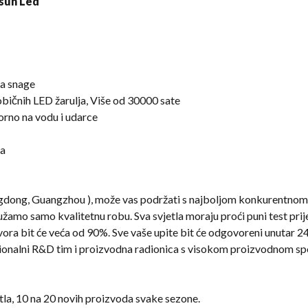
ra snage
 običnih LED žarulja, Više od 30000 sate
orno na vodu i udarce
da
ngdong, Guangzhou ), može vas podržati s najboljom konkurentnom
žamo samo kvalitetnu robu. Sva svjetla moraju proći puni test prij
ra bit će veća od 90%. Sve vaše upite bit će odgovoreni unutar 24
sionalni R&D tim i proizvodna radionica s visokom proizvodnom s
tla, 10 na 20 novih proizvoda svake sezone.