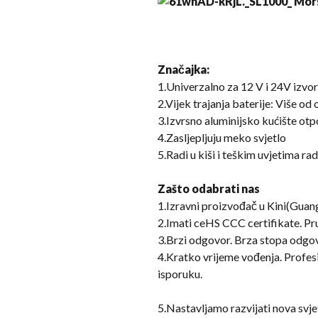
Značajka
:
1.Univerzalno za 12 V i 24V izvo
2.Vijek trajanja baterije: Više od
3.Izvrsno aluminijsko kućište otp
4.Zasljepljuju meko svjetlo
5.Radi u kiši i teškim uvjetima ra
Zašto odabrati nas
1.Izravni proizvođač u Kini(Gua
2.Imati ceHS CCC certifikate. Pru
3.Brzi odgovor. Brza stopa odgovo
4.Kratko vrijeme vođenja. Profe
isporuku.
5.Nastavljamo razvijati nova svje