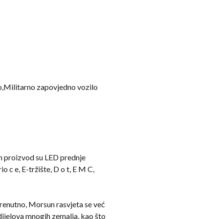
lo,Militarno zapovjedno vozilo
m proizvod su LED prednje
 c e, E-tržište, D o t, E M C,
Trenutno, Morsun rasvjeta se već
 dijelova mnogih zemalja, kao što