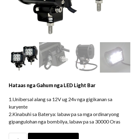
Hataas nga Gahum nga LED Light Bar
1.Unibersal alang sa 12V ug 24v nga gigikanan sa
kuryente
2.Kinabuhi sa Baterya: labaw pa sa mga ordinaryong
gipangulohan nga bombilya, labaw pa sa 30000 Oras
Hataas