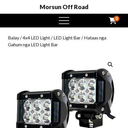
Morsun Off Road
0
Open
Menu
Balay
/
4x4 LED Light
/
LED Light Bar
/ Hataas nga
Gahum nga LED Light Bar