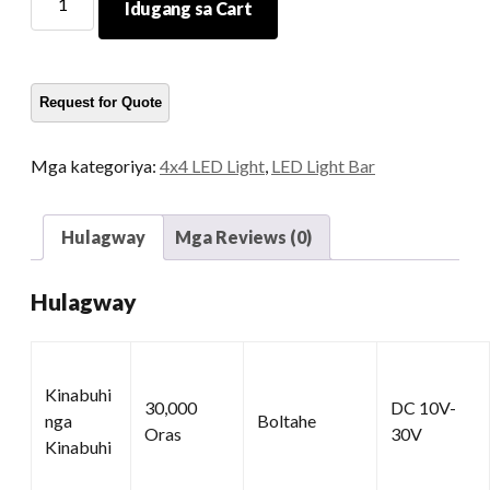
Idugang sa Cart
nga
Gahum
nga
LED
Light
Bar
Mga kategoriya:
4x4 LED Light
,
LED Light Bar
kadaghanon
Hulagway
Mga Reviews (0)
Hulagway
Kinabuhi
30,000
DC 10V-
nga
Boltahe
Oras
30V
Kinabuhi