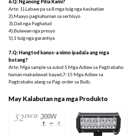
6.Q: Nganong Pilia Kami?
Arte: 1).Labaw pa sa 8 mga tuig nga kasinatian
2).Maayo pagkahuman sa serbisyo
3).Dali nga Paghatud
4).Bulawan nga presyo
5).1 tuig nga garantiya
7.Q: Hangtod kanus-a nimo ipadala ang mga
butang?
Arte: Mga sample sa sulod 5 Mga Adlaw sa Pagtrabaho
human makadawat bayad,7-15 Mga Adlaw sa
Pagtrabaho alang sa Pag-order sa Bulb.
May Kalabutan nga mga Produkto