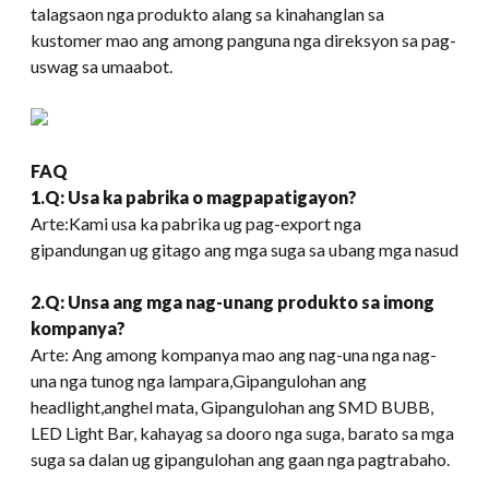
talagsaon nga produkto alang sa kinahanglan sa
kustomer mao ang among panguna nga direksyon sa pag-
uswag sa umaabot.
FAQ
1.Q: Usa ka pabrika o magpapatigayon?
Arte:Kami usa ka pabrika ug pag-export nga
gipandungan ug gitago ang mga suga sa ubang mga nasud
2.Q: Unsa ang mga nag-unang produkto sa imong
kompanya?
Arte: Ang among kompanya mao ang nag-una nga nag-
una nga tunog nga lampara,Gipangulohan ang
headlight,anghel mata, Gipangulohan ang SMD BUBB,
LED Light Bar, kahayag sa dooro nga suga, barato sa mga
suga sa dalan ug gipangulohan ang gaan nga pagtrabaho.