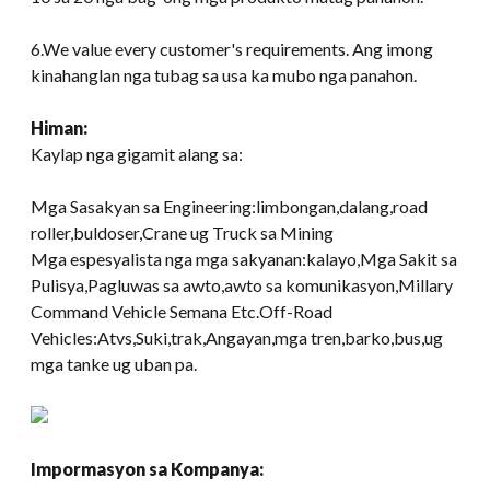
6.
We value every customer's requirements
. Ang imong
kinahanglan nga tubag sa usa ka mubo nga panahon.
Himan:
Kaylap nga gigamit alang sa:
Mga Sasakyan sa Engineering:limbongan,dalang,road
roller,buldoser,Crane ug Truck sa Mining
Mga espesyalista nga mga sakyanan:kalayo,Mga Sakit sa
Pulisya,Pagluwas sa awto,awto sa komunikasyon,Millary
Command Vehicle Semana Etc.Off-Road
Vehicles:Atvs,Suki,trak,Angayan,mga tren,barko,bus,ug
mga tanke ug uban pa.
Impormasyon sa Kompanya: