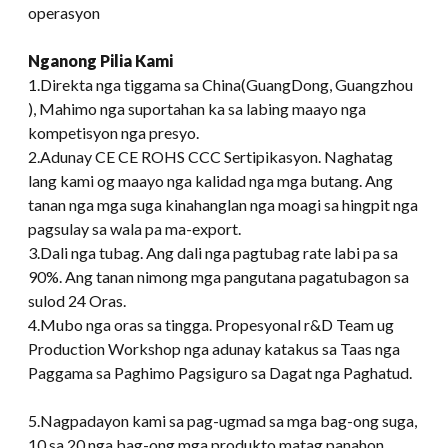
operasyon
Nganong Pilia Kami
1.Direkta nga tiggama sa China(GuangDong, Guangzhou
), Mahimo nga suportahan ka sa labing maayo nga
kompetisyon nga presyo.
2.Adunay CE CE ROHS CCC Sertipikasyon. Naghatag
lang kami og maayo nga kalidad nga mga butang. Ang
tanan nga mga suga kinahanglan nga moagi sa hingpit nga
pagsulay sa wala pa ma-export.
3.Dali nga tubag. Ang dali nga pagtubag rate labi pa sa
90%. Ang tanan nimong mga pangutana pagatubagon sa
sulod 24 Oras.
4.Mubo nga oras sa tingga. Propesyonal r&D Team ug
Production Workshop nga adunay katakus sa Taas nga
Paggama sa Paghimo Pagsiguro sa Dagat nga Paghatud.
5.Nagpadayon kami sa pag-ugmad sa mga bag-ong suga,
10 sa 20 nga bag-ong mga produkto matag panahon.