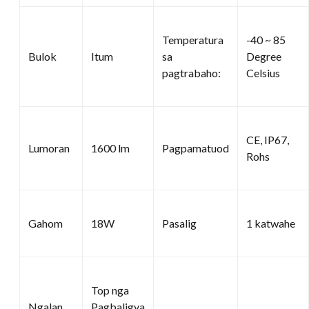
Temperatura
-40 ~ 85
Bulok
Itum
sa
Degree
pagtrabaho:
Celsius
CE, IP67,
Lumoran
1600 lm
Pagpamatuod
Rohs
Gahom
18W
Pasalig
1 katwahe
Top nga
Ngalan
Pagbaligya