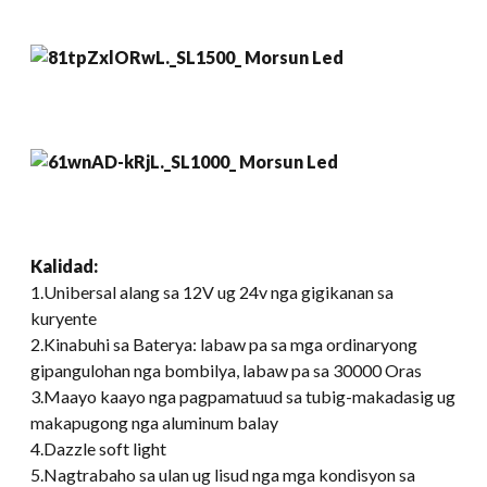
Kalidad
:
1.Unibersal alang sa 12V ug 24v nga gigikanan sa
kuryente
2.Kinabuhi sa Baterya: labaw pa sa mga ordinaryong
gipangulohan nga bombilya, labaw pa sa 30000 Oras
3.Maayo kaayo nga pagpamatuud sa tubig-makadasig ug
makapugong nga aluminum balay
4.Dazzle soft light
5.Nagtrabaho sa ulan ug lisud nga mga kondisyon sa