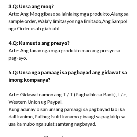
3.Q: Unsa ang moq?
Arte: Ang Moq gibase sa lainlaing mga produkto,Alang sa
sample order, Wala'y limitasyon nga limitado,Ang Sampol
nga Order usab giabiabi.
4.Q: Kumusta ang presyo?
Arte: Ang tanan nga mga produkto mao ang presyo sa
pag-ayo.
5.Q: Unsa nga pamaagi sa pagbayad ang gidawat sa
imong kompanya?
Arte: Gidawat namon ang T / T (Pagbalhin sa Bank), L / c,
Western Union ug Paypal.
Kung adunay bisan unsang pamaagi sa pagbayad labi ka
dali kanimo, Palihug isulti kanamo pinaagi sa paglakip sa
usa ka mubo nga sulat samtang nagbayad.