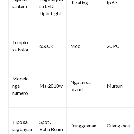
IP rating
Ip 67
sa item
sa LED
Light Light
Templo
6500K
Moq
20 PC
sa kolor
Modelo
Ngalan sa
nga
Ms-2818w
Mursun
brand
numero
Tipo sa
Spot /
Dunggoanan
Guangzhou
sagbayan
Baha Beam