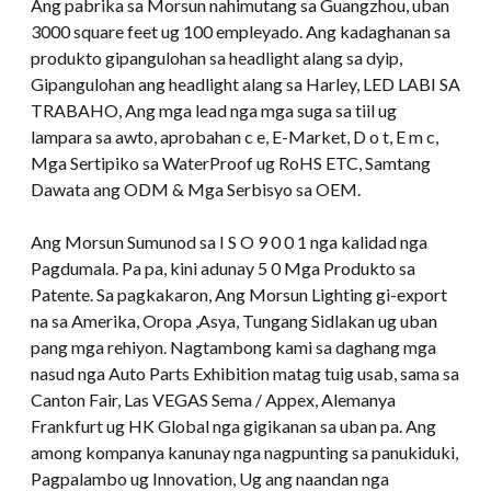
Ang pabrika sa Morsun nahimutang sa Guangzhou, uban
3000 square feet ug 100 empleyado. Ang kadaghanan sa
produkto gipangulohan sa headlight alang sa dyip,
Gipangulohan ang headlight alang sa Harley, LED LABI SA
TRABAHO, Ang mga lead nga mga suga sa tiil ug
lampara sa awto, aprobahan c e, E-Market, D o t, E m c,
Mga Sertipiko sa WaterProof ug RoHS ETC, Samtang
Dawata ang ODM & Mga Serbisyo sa OEM.
Ang Morsun Sumunod sa I S O 9 0 0 1 nga kalidad nga
Pagdumala. Pa pa, kini adunay 5 0 Mga Produkto sa
Patente. Sa pagkakaron, Ang Morsun Lighting gi-export
na sa Amerika, Oropa ,Asya, Tungang Sidlakan ug uban
pang mga rehiyon. Nagtambong kami sa daghang mga
nasud nga Auto Parts Exhibition matag tuig usab, sama sa
Canton Fair, Las VEGAS Sema / Appex, Alemanya
Frankfurt ug HK Global nga gigikanan sa uban pa. Ang
among kompanya kanunay nga nagpunting sa panukiduki,
Pagpalambo ug Innovation, Ug ang naandan nga