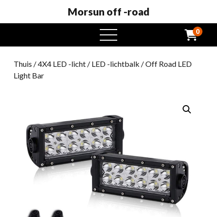
Morsun off -road
0
Open
het
menu
Thuis
/
4X4 LED -licht
/
LED -lichtbalk
/ Off Road LED
Light Bar