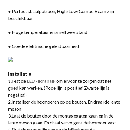
● Perfect straalpatroon, High/Low/Combo Beam zijn
beschikbaar
● Hoge temperatuur en smeltweerstand
● Goede elektrische geleidbaarheid
Installatie:
1.Test de
LED -lichtbalk
om ervoor te zorgen dat het
goed kan werken. (Rode lijn is positief, Zwarte lijn is
negatief.)
2.Installeer de hexmoeren op de bouten, En draai de lente
meson
3.Laat de bouten door de montagegaten gaan en in de
lente meson gaan, En draai vervolgens de hexmoer vast
4.Sluit de stroomlijn aan op de bijbehorende