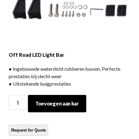
Off Road LED Light Bar
● Ingebouwde waterdicht rubberen kussen, Perfecte
prestaties bij slecht weer
● Uitstekende buigprestaties
Off
Toevoegen aan kar
Road
LED
Light
Bar
hoeveelheid