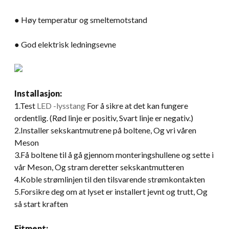
● Høy temperatur og smeltemotstand
● God elektrisk ledningsevne
Installasjon:
1.Test
LED -lysstang
For å sikre at det kan fungere
ordentlig. (Rød linje er positiv, Svart linje er negativ.)
2.Installer sekskantmutrene på boltene, Og vri våren
Meson
3.Få boltene til å gå gjennom monteringshullene og sette i
vår Meson, Og stram deretter sekskantmutteren
4.Koble strømlinjen til den tilsvarende strømkontakten
5.Forsikre deg om at lyset er installert jevnt og trutt, Og
så start kraften
Fitment: