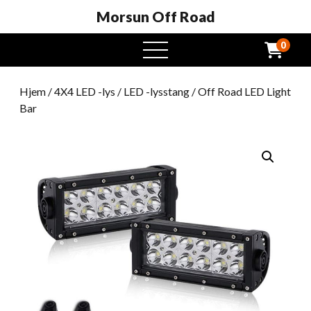
Morsun Off Road
0
Åpen
meny
Hjem
/
4X4 LED -lys
/
LED -lysstang
/ Off Road LED Light
Bar