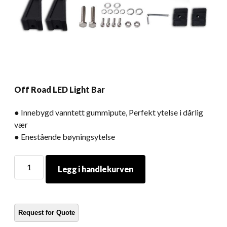
Off Road LED Light Bar
● Innebygd vanntett gummipute, Perfekt ytelse i dårlig
vær
● Enestående bøyningsytelse
Off
Legg i handlekurven
Road
LED
Light
Bar
mengde