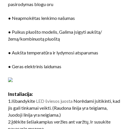
pasirodymas blogu oru
● Neapmokėtas lenkimo našumas
● Puikus pluošto modelis, Galima įsigyti aukštą/
žemą/kombinuotą pluoštą
● Aukšta temperatūra ir lydymosi atsparumas
● Geras elektrinis laidumas
Instaliacija:
1.Išbandykite
LED šviesos juosta
Norėdami įsitikinti, kad
jis gali tinkamai veikti. (Raudona linija yra teigiama,
Juodoji linija yra neigiama.)
2.Įdėkite šešiakampius veržles ant varžtų, Ir susukite
pavasario mezoną