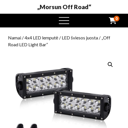
„Morsun Off Road“
0
Atidaryti
meniu
Namai
/
4x4 LED lemputė
/
LED šviesos juosta
/ „Off
Road LED Light Bar“