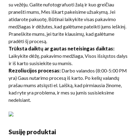
su vežėju. Galite nufotografuoti žalą ir kuo greičiau
pranešti mums, Mes iškart pakeisime užsakymą. Jei
atidarote pakuotę, Būtinai laikykite visas pakavimo
medžiagas ir dėžutes, kad galėtume pateikti jums ieškinį.
Praneškite mums, jei turite klausimų, kad galėtume
pradėti šį procesą.
Trūksta daiktų ar gautas neteisingas daiktas:
Laikykite dėžę, pakavimo medžiaga, Visos išsiųstos dalys
ir iš karto susisiekite su mumis.
Rezoliucijos procesas:
Darbo valandos (8:00-5:00 PM
yra) Gaus nutarimo procesą iš karto. Po kelių valandų
prašau mums atsiųsti el. Laišką, kad pirmiausia žinome,
kad ryte yra problema, ir mes su jumis susisieksime
nedelsiant.
Susiję produktai