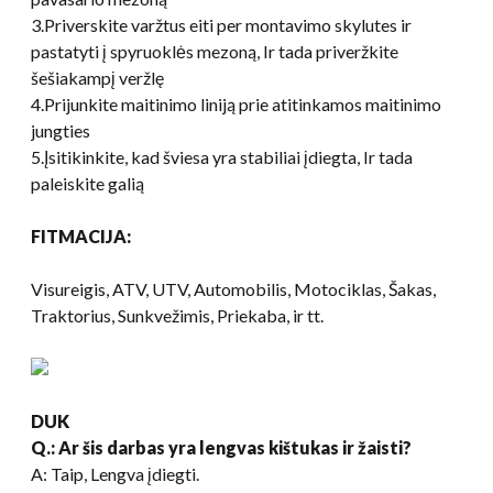
3.Priverskite varžtus eiti per montavimo skylutes ir
pastatyti į spyruoklės mezoną, Ir tada priveržkite
šešiakampį veržlę
4.Prijunkite maitinimo liniją prie atitinkamos maitinimo
jungties
5.Įsitikinkite, kad šviesa yra stabiliai įdiegta, Ir tada
paleiskite galią
FITMACIJA:
Visureigis, ATV, UTV, Automobilis, Motociklas, Šakas,
Traktorius, Sunkvežimis, Priekaba, ir tt.
DUK
Q.: Ar šis darbas yra lengvas kištukas ir žaisti?
A: Taip, Lengva įdiegti.