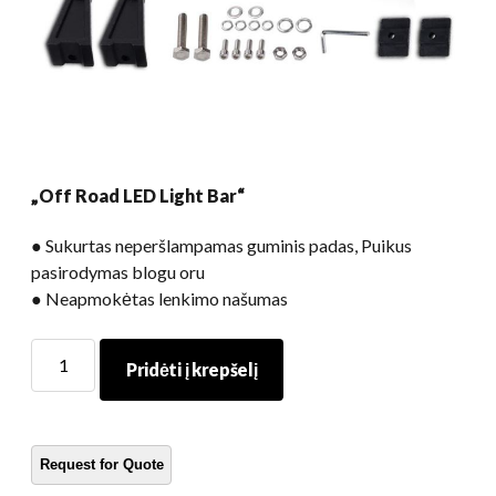
„Off Road LED Light Bar“
● Sukurtas neperšlampamas guminis padas, Puikus
pasirodymas blogu oru
● Neapmokėtas lenkimo našumas
„Off
Pridėti į krepšelį
Road
LED
Light
Bar“
kiekis