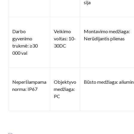
sija
Darbo
Veikimo
Montavimo medžiaga:
gyvenimo
voltas: 10-
Nerūdijantis plienas
trukmė: ≥30
30DC
000 val
Neperšlampama
Objektyvo
Būsto medžiaga: aliumin
norma: IP67
medžiaga:
PC