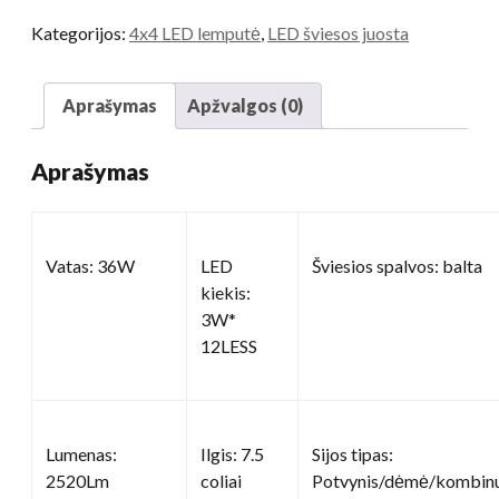
Kategorijos:
4x4 LED lemputė
,
LED šviesos juosta
Aprašymas
Apžvalgos (0)
Aprašymas
Vatas: 36W
LED
Šviesios spalvos: balta
kiekis:
3W*
12LESS
Lumenas:
Ilgis: 7.5
Sijos tipas:
2520Lm
coliai
Potvynis/dėmė/kombin