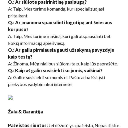
Q.: Ar siūlote pasirinktinę paslaugą?
A: Taip, Mes turime komandą, kuri specializuojasi
pritaikant.
Q.: Ar įmanoma spausdinti logotipą ant šviesaus
korpuso?
A: Taip, Mes turime mašiną, kuri gali atspausdinti bet
kokią informaciją apie šviesą.
Q.: Ar galiu pirmiausia gauti užsakymą pavyzdyje
kaip testą?
A: Žinoma, Mėginiai bus siūlomi taip, kaip jūs paprašėte.
Q.: Kaip aš galiu susisiekti su jumis, vaikinai
?
A: Galite susisiekti su mumis el. Paštu arba išsiųsti
prekybos vadybininkui internete.
Žala & Garantija
Pažeistos siuntos:
Jei dėžutė yra pažeista, Nepasitikite