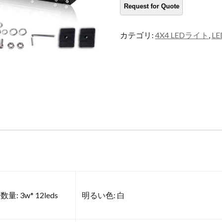
ド
LED
ラ
カテゴリ:
4X4 LEDライト
,
L
イ
ト
バ
ー
量
数量: 3w* 12leds
明るい色: 白