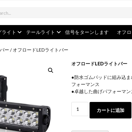
を開きます
メニューを開きます
メニューを開きます
グライト
テールライト
信号をターンします
オフロ
トバー
/ オフロードLEDライトバー
オフロードLEDライトバー
●防水ゴムパッドに組み込ま
フォーマンス
●卓越した曲げパフォーマン
オ
カートに追加
フ
ロ
ー