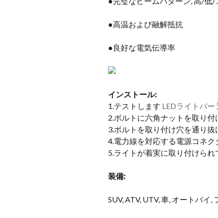
●完璧なビームパターン, 高/
●高温および融解抵抗
●良好な電気伝導率
インストール:
1.テストします
LEDライトバー
2.ボルトに六角ナットを取り付
3.ボルトを取り付け穴を通り抜
4.電力線を対応する電源コネ
5.ライトが着実に取り付けられ
装備:
SUV, ATV, UTV, 車, オート