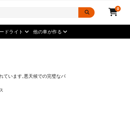
0
メニューを開きます
メニューを開きます
ードライト
他の車が作る
れています, 悪天候での完璧なパ
ス