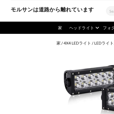
モルサンは道路から離れています
検
索
メニュー
家
ヘッドライト
フォ
家
/
4X4 LEDライト
/
LEDライ