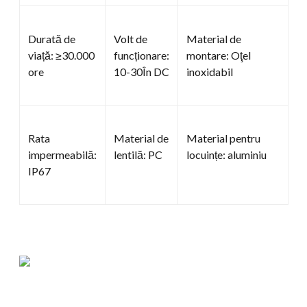
Durată de
Volt de
Material de
viață: ≥30.000
funcționare:
montare: Oţel
ore
10-30În DC
inoxidabil
Rata
Material de
Material pentru
impermeabilă:
lentilă: PC
locuințe: aluminiu
IP67