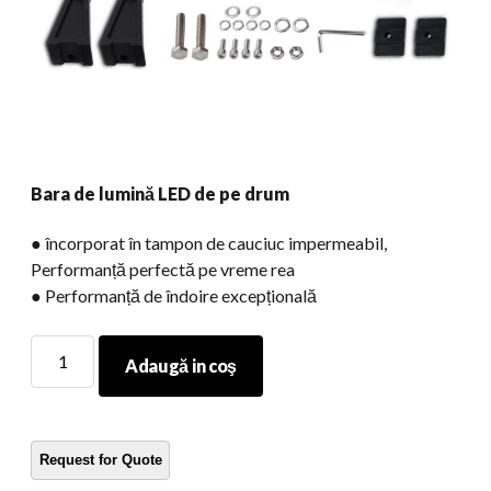
Bara de lumină LED de pe drum
● încorporat în tampon de cauciuc impermeabil,
Performanță perfectă pe vreme rea
● Performanță de îndoire excepțională
Bara
Adaugă in coş
de
lumină
LED
de
pe