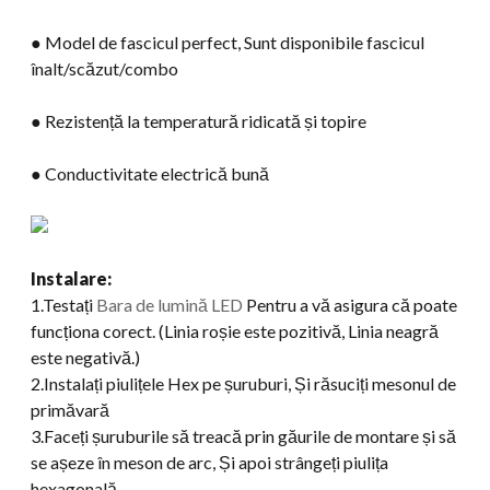
● Model de fascicul perfect, Sunt disponibile fascicul
înalt/scăzut/combo
● Rezistență la temperatură ridicată și topire
● Conductivitate electrică bună
Instalare:
1.Testați
Bara de lumină LED
Pentru a vă asigura că poate
funcționa corect. (Linia roșie este pozitivă, Linia neagră
este negativă.)
2.Instalați piulițele Hex pe șuruburi, Și răsuciți mesonul de
primăvară
3.Faceți șuruburile să treacă prin găurile de montare și să
se așeze în meson de arc, Și apoi strângeți piulița
hexagonală