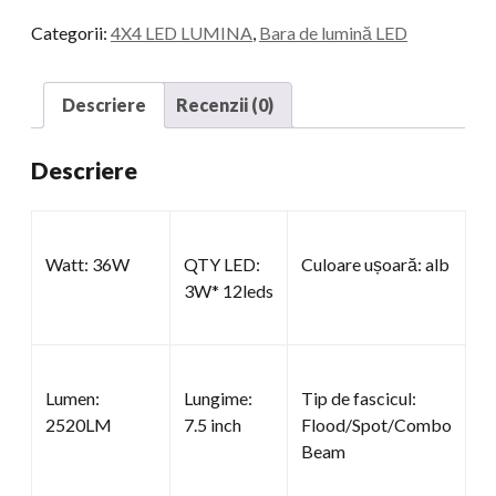
drum
Categorii:
4X4 LED LUMINA
,
Bara de lumină LED
cantitate
Descriere
Recenzii (0)
Descriere
Watt: 36W
QTY LED:
Culoare ușoară: alb
3W* 12leds
Lumen:
Lungime:
Tip de fascicul:
2520LM
7.5 inch
Flood/Spot/Combo
Beam