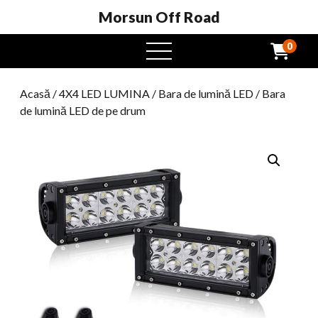
Morsun Off Road
0
Meniu
Deschide
Acasă
/
4X4 LED LUMINA
/
Bara de lumină LED
/ Bara
de lumină LED de pe drum