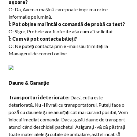
ușoare?
O: Da, Avem o mașină care poate imprima orice
informație pe lumină.
Î: Pot obține mai întâi o comandă de probă ca test?
O: Sigur, Probele vor fi oferite așa cum ați solicitat.
Î: Cum vă pot contacta băieți
?
O: Ne puteți contacta prin e -mail sau trimiteți la
Managerul de comerț online.
Daune & Garanție
Transporturi deteriorate:
Dacă cutia este
deteriorată, Nu -l livrați cu transportatorul. Puteți face o
poză cu daunele și ne anunțați cât mai curând posibil, Vom
înlocui imediat comanda. Dacă găsiți daune de transport
atunci când deschideți pachetul, Asigurați -vă că păstrați
toate materialele și cutiile de ambalare, astfel încât să