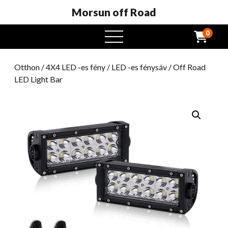
Morsun off Road
0
Nyissa
meg
a
Otthon
/
4X4 LED -es fény
/
LED -es fénysáv
/ Off Road
menüt
LED Light Bar