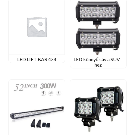
LED LIFT BAR 4×4
LED könnyű sáv a SUV -
hez