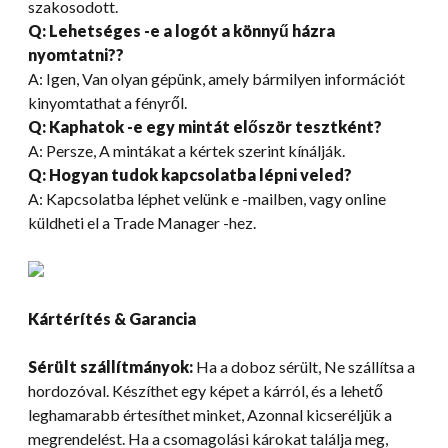
szakosodott.
Q: Lehetséges -e a logót a könnyű házra
nyomtatni??
A: Igen, Van olyan gépünk, amely bármilyen információt
kinyomtathat a fényről.
Q: Kaphatok -e egy mintát először tesztként?
A: Persze, A mintákat a kértek szerint kínálják.
Q: Hogyan tudok kapcsolatba lépni veled
?
A: Kapcsolatba léphet velünk e -mailben, vagy online
küldheti el a Trade Manager -hez.
Kártérítés & Garancia
Sérült szállítmányok:
Ha a doboz sérült, Ne szállítsa a
hordozóval. Készíthet egy képet a kárról, és a lehető
leghamarabb értesíthet minket, Azonnal kicseréljük a
megrendelést. Ha a csomagolási károkat találja meg,