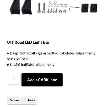
Off Road LED Light Bar
● Beépített vízálló gumi padba, Tökéletes teljesítmény
rossz időben
● Kiváló hajlítási teljesítmény
Off
Add a CARK -hoz
Road
LED
Light
Bar
mennyiség