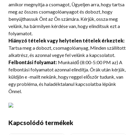
amikor megnyitja a csomagot, Ügyeljen arra, hogy tartsa
meg az összes csomagolóanyagot és dobozt, hogy
benyújthassuk Önt az Ön számára. Kérjük, ossza meg
velünk, ha bármilyen kérdése van, hogy elindítsuk ezt a
folyamatot.
Hiányzó tételek vagy helytelen tételek érkeztek:
Tartsa meg a dobozt, csomagolóanyag, Minden szállított
alkatrész, és azonnal vegye fel velünk a kapcsolatot.
Felbontási folyamat:
Munkaidő (8:00-5:00 PM az) A
felbontási folyamatot azonnal elindítja. Órák után kérjük,
küldjön e -mailt nekünk, hogy reggel először tudunk, van
egy probléma, és haladéktalanul kapcsolatba lépünk
Önnel.
Kapcsolódó termékek