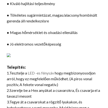
● Kiváló hajlítási teljesítmény
● Tökéletes sugármintázat, magas/alacsony/kombinált
gerenda áll rendelkezésre
● Magas hőmérséklet és olvadási ellenállás
● Jó elektromos vezetőképesség
Telepítés:
1.Tesztelje a
LED -es fénysáv
hogy megbizonyosodjon
arról, hogy ez megfelelően működhet. (A piros vonal
pozitív, A fekete vonal negatív.)
2.Szerelje be a Hex anyákat a csavarokra, És csavarja el a
tavaszi mesont
3.Tegye át a csavarokat a rögzítő lyukakon, és
behelyezhesse a rugó mesonba, Majd húzza meg a