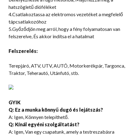
hatszögletű dióféléket
4.Csatlakoztassa az elektromos vezetéket a megfelelő
tápcsatlakozóhoz
5.Győződjön meg arról, hogy a fény folyamatosan van
felszerelve, És akkor indítsa el a hatalmat
Felszerelés:
Terepjáró, ATV, UTV, AUTÓ, Motorkerékpár, Targonca,
Traktor, Teherautó, Utánfutó, stb.
GYIK
Q: Ez a munka könnyű dugó és lejátszás?
A: Igen, Könnyen telepíthető.
Q: Kínál egyéni szolgáltatást?
A: Igen, Van egy csapatunk, amely a testreszabásra