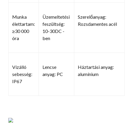
Munka
Üzemeltetési
Szerelőanyag:
élettartam:
feszültség:
Rozsdamentes acél
≥30 000
10-30DC -
óra
ben
Vízálló
Lencse
Háztartási anyag:
sebesség:
anyag: PC
alumínium
IP67