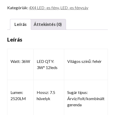
Kategóriák:
4X4 LED -es fény
,
LED -es fénysáv
Leírás
Áttekintés (0)
Leírás
Watt: 36W
LED QTY:
Világos színű: fehér
3W* 12leds
Lumen:
Hossz: 7.5
Sugár típus:
2520LM
hüvelyk
Árvíz/folt/kombinált
gerenda