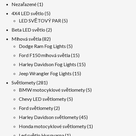
1
Nezařazené
1
produkt
5
4X4 LED světlo
5
produkty
5
LED SVĚTOVÝ PAR
5
produkty
2
Beta LED světlo
2
produkty
82
Mlhová světla
82
produkty
5
Dodge Ram Fog Lights
5
produkty
15
Ford F150 mlhová světla
15
produkty
15
Harley Davidson Fog Lights
15
produkty
15
Jeep Wrangler Fog Lights
15
produkty
281
Světlomety
281
produkty
5
BMW motocyklové světlomety
5
produkty
5
Chevy LED světlomety
5
produkty
2
Ford světlomety
2
produkty
45
Harley Davidson světlomety
45
produkty
1
Honda motocyklové světlomety
1
produkt
1
Led světlo Husqvarna
1