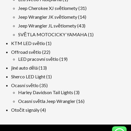
produkt
31
Jeep Cherokee XJ světlomety
31
produkty
14
Jeep Wrangler JK světlomety
14
produkty
43
Jeep Wrangler JL světlomety
43
produkty
1
SVĚTLA MOTOCICKY YAMAHA
1
produkt
1
KTM LED světlo
1
produkt
22
Offroad světlo
22
produkty
19
LED pracovní světlo
19
produkty
13
jiné auto dělá
13
produkty
1
Sherco LED Light
1
produkt
35
Ocasní světlo
35
produkty
3
Harley Davidson Tail Lights
3
produkty
16
Ocasní světla Jeep Wrangler
16
produkty
4
Otočit signály
4
produkty