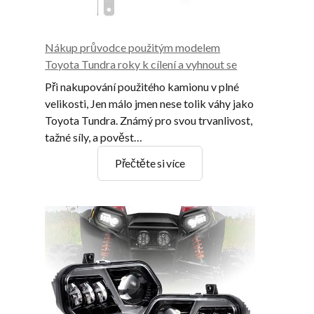
Nákup průvodce použitým modelem
Toyota Tundra roky k cílení a vyhnout se
Při nakupování použitého kamionu v plné
velikosti, Jen málo jmen nese tolik váhy jako
Toyota Tundra. Známý pro svou trvanlivost,
tažné síly, a pověst…
Nákup
Přečtěte si více
průvodce
použitým
modelem
Toyota
Tundra
roky
k
cílení
a