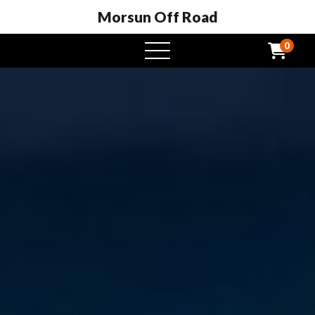
Morsun Off Road
0
Otevřená
nabídka