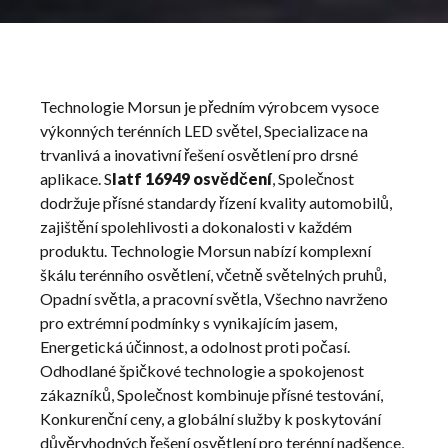
Morsun
Technologie Morsun je předním výrobcem vysoce
Off
výkonných terénních LED světel, Specializace na
Road
trvanlivá a inovativní řešení osvětlení pro drsné
aplikace. S
Iatf 16949 osvědčení
, Společnost
dodržuje přísné standardy řízení kvality automobilů,
zajištění spolehlivosti a dokonalosti v každém
produktu. Technologie Morsun nabízí komplexní
škálu terénního osvětlení, včetně světelných pruhů,
Opadní světla, a pracovní světla, Všechno navrženo
pro extrémní podmínky s vynikajícím jasem,
Energetická účinnost, a odolnost proti počasí.
Odhodlané špičkové technologie a spokojenost
zákazníků, Společnost kombinuje přísné testování,
Konkurenční ceny, a globální služby k poskytování
důvěryhodných řešení osvětlení pro terénní nadšence,