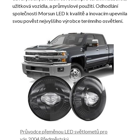
užitková vozidla, a průmyslové použití. Odhodlání
společnosti Morsun LED k kvalitě a inovacím upevnila
svou pověst nejvyššího výrobce terénního osvětlení.
Průvodce přeměnou LED světlometů pro
vás 2004 Předměstský