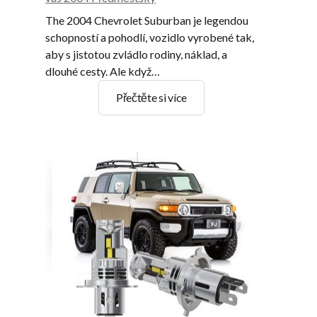
The 2004 Chevrolet Suburban je legendou
schopností a pohodlí, vozidlo vyrobené tak,
aby s jistotou zvládlo rodiny, náklad, a
dlouhé cesty. Ale když…
Průvodce
Přečtěte si více
přeměnou
LED
světlometů
pro
vás
2004
Předměstský