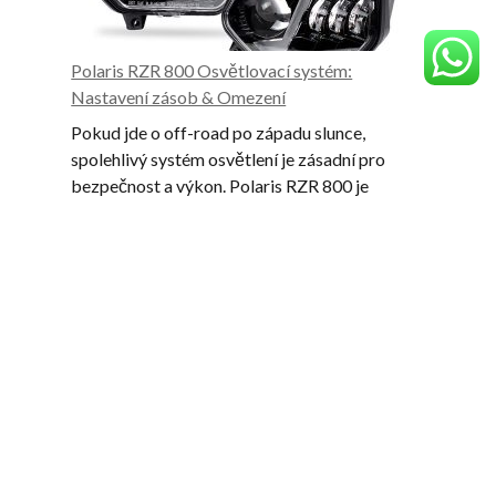
vyhnout
se
Polaris RZR 800 Osvětlovací systém:
Nastavení zásob & Omezení
Pokud jde o off-road po západu slunce,
spolehlivý systém osvětlení je zásadní pro
bezpečnost a výkon. Polaris RZR 800 je
dodáván s továrním nastavením osvětlení…
Přej
na
Polaris
Přečtěte si více
vrcho
RZR
800
Osvětlovací
Přednášející produkty
systém:
Nastavení
zásob
&
Omezení