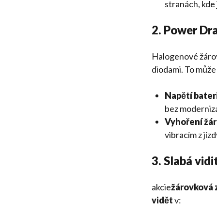
stranách, kde
2. Power Dr
Halogenové žárov
diodami. To může 
Napětí bater
bez moderniza
Vyhoření žá
vibracím z jíz
3. Slabá vid
akcie
žárovková 
vidět
v: