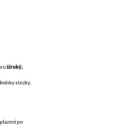
pro
široký,
dmínky stezky.
plazení po