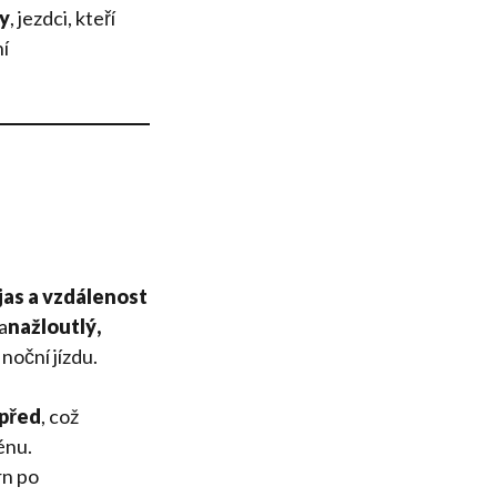
ty
, jezdci, kteří
í
as a vzdálenost
a
nažloutlý,
noční jízdu.
apřed
, což
énu.
rn po