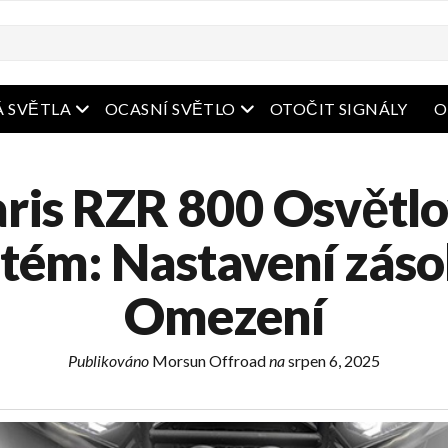
bídka
Otevřená nabídka
Otevřená nabídka
 SVĚTLA
OCASNÍ SVĚTLO
OTOČIT SIGNÁLY
O
aris RZR 800 Osvětlo
stém: Nastavení záso
Omezení
Publikováno
Morsun Offroad
na
srpen 6, 2025