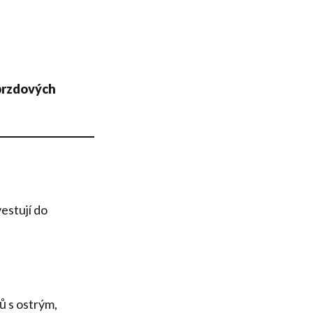
brzdových
estují do
 s ostrým,