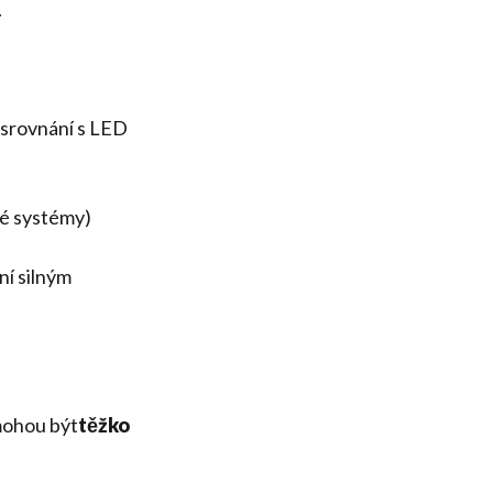
.
srovnání s LED
vé systémy)
ní silným
mohou být
těžko