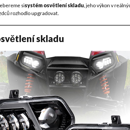
zebereme si
systém osvětlení skladu
, jeho výkon v reáln
zdců rozhodlo upgradovat.
světlení skladu