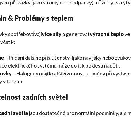
 jsou překážky (jako stromy nebo odpadky) může být skrytý
ain & Problémy s teplem
ky spotřebovávají
více síly
a generovat
výrazné teplo
ve 
vést k:
ie
– Přidání dalšího příslušenství (jako navijáky nebo zvuko
ce elektrického systému může dojít k poklesu napětí.
rovky
– Halogeny mají kratší životnost, zejména při vystave
dy v terénu.
itelnost zadních světel
zadní světla
jsou dostatečné pro normální podmínky, ale 