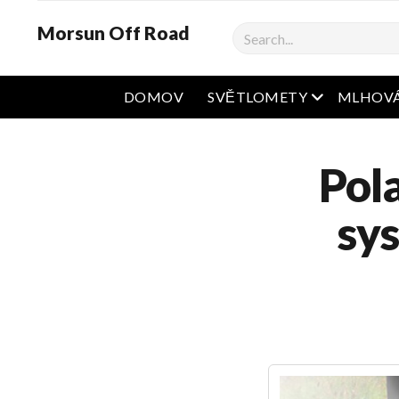
Morsun Off Road
Vyhledávání
Otevřená na
DOMOV
SVĚTLOMETY
MLHOVÁ
Pol
sy