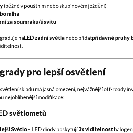
ky
(běžné v pouštním nebo skupinovém ježdění)
ebo mlha
ení za soumraku/úsvitu
graduje na
LED zadní světla
nebo přidat
přídavné pruhy 
iditelnost.
rady pro lepší osvětlení
větlení skladu má jasná omezení, nejvážnější off-roady inv
ou nejoblíbenější modifikace:
ED světlometů
lejší Světlo
– LED diody poskytují
3x viditelnost
halogenů