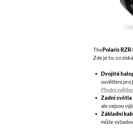
The
Polaris RZR
Zde je to, co získ
Dvojité hal
osvětlení pro 
Přední světl
Zadní světla
ale nejsou vý
Základní kab
může vyžadova