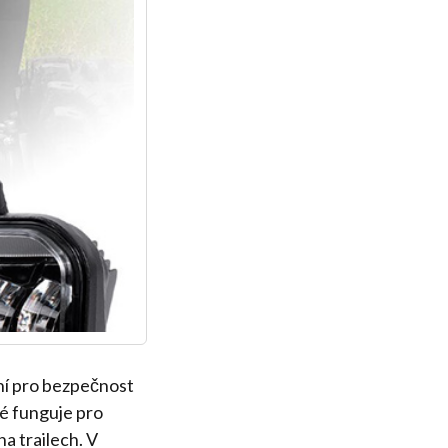
dní pro bezpečnost
ré funguje pro
a trailech. V