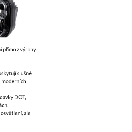
 přímo z výroby.
oskytují slušné
sah moderních
žadavky DOT,
ách.
osvětlení, ale