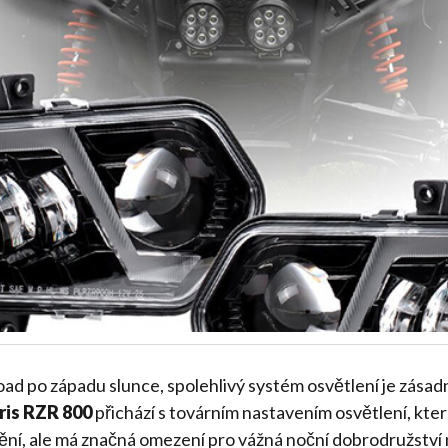
oad po západu slunce, spolehlivý systém osvětlení je zása
ris RZR 800
přichází s továrním nastavením osvětlení, kte
dění, ale má značná omezení pro vážná noční dobrodružství n