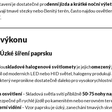
tavení je dostatečné pro
denní jízda a krátké noční výle
jí tmavé stezky nebo členitý terén, často najdou osvětlen
í
.
 výkonu
 Úzké šíření paprsku
dou
skladové halogenové světlomety
je jejich
omezený j
díl od moderních LED nebo HID světel, halogeny produkují 
který nepronikne dostatečně daleko pro vysokorychlostní 
 osvětlení
– Skladová světla svítí přibližně
50-75 nohy n
zpečné při rychlé jízdě po kamenitém nebo nerovném ter
erní vidění
– Vzor paprsku je úzký, zanechání tmavých skv