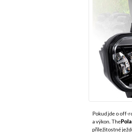
Pokud jde o off-r
a výkon. The
Pola
příležitostné jež