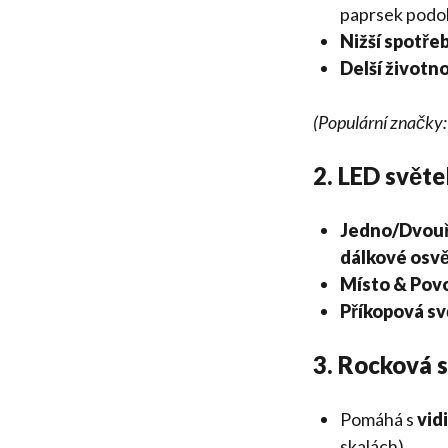
paprsek podo
Nižší spotře
Delší životn
(Populární značky: 
2. LED světe
Jedno/Dvouř
dálkové osvě
Místo & Pov
Příkopová sv
3. Rocková 
Pomáhá s
vid
skalách).