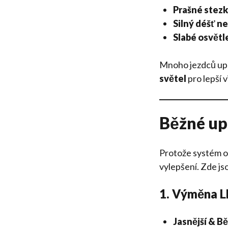
Prašné stez
Silný déšť n
Slabé osvětl
Mnoho jezdců up
světel
pro lepší v
Běžné upg
Protože systém os
vylepšení. Zde js
1. Výměna L
Jasnější & Bě