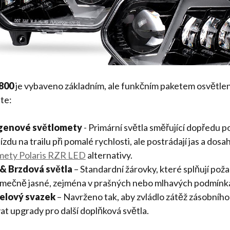
 800
je vybaveno základním, ale funkčním paketem osvětlení
áte:
ogenové světlomety
- Primární světla směřující dopředu p
jízdu na trailu při pomalé rychlosti, ale postrádají jas a do
omety Polaris RZR LED
alternativy.
 & Brzdová světla
– Standardní žárovky, které splňují po
jimečně jasné, zejména v prašných nebo mlhavých podmínk
elový svazek
– Navrženo tak, aby zvládlo zátěž zásobního 
t upgrady pro další doplňková světla.