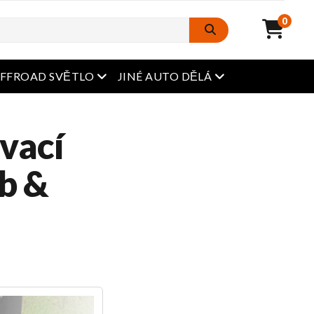
0
Otevřená nabídka
Otevřená nabídka
FFROAD SVĚTLO
JINÉ AUTO DĚLÁ
vací
b &