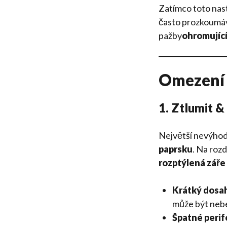
Zatímco toto nas
často prozkoumáva
pažby
ohromujíc
Omezení
1. Ztlumit &
Největší nevýho
paprsku
. Na roz
rozptýlená záře
Krátký dosah
může být nebe
Špatné perif