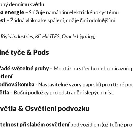
bný dennímu světlu.
ba energie
– Snižuje namáhání elektrického systému.
ost
– Žádná vlákna ke spálení, což je činí odolnějšími.
Rigid Industries, KC HiLiTES, Oracle Lighting)
lné tyče & Pods
adé světelné pruhy
– Montáž na střechu nebo nárazník 
tlení
.
odňová komba
- Nastavitelné vzory paprsků pro různé po
ětla
– Boční podložky pro odstranění slepých míst.
světla & Osvětlení podvozku
itelnost při slabém osvětlení
pod vozidlem (užitečné pro 