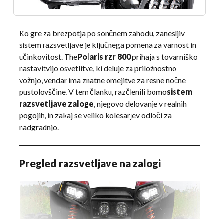
Ko gre za brezpotja po sončnem zahodu, zanesljiv
sistem razsvetljave je ključnega pomena za varnost in
učinkovitost. The
Polaris rzr 800
prihaja s tovarniško
nastavitvijo osvetlitve, ki deluje za priložnostno
vožnjo, vendar ima znatne omejitve za resne nočne
pustolovščine. V tem članku, razčlenili bomo
sistem
razsvetljave zaloge
, njegovo delovanje v realnih
pogojih, in zakaj se veliko kolesarjev odloči za
nadgradnjo.
Pregled razsvetljave na zalogi