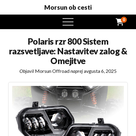
Morsun ob cesti
0
odprt
meni
Polaris rzr 800 Sistem
razsvetljave: Nastavitev zalog &
Omejitve
Objavil
Morsun Offroad
naprej
avgusta 6, 2025