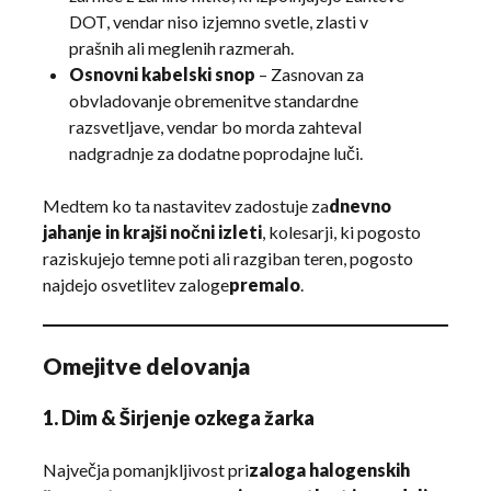
DOT, vendar niso izjemno svetle, zlasti v
prašnih ali meglenih razmerah.
Osnovni kabelski snop
– Zasnovan za
obvladovanje obremenitve standardne
razsvetljave, vendar bo morda zahteval
nadgradnje za dodatne poprodajne luči.
Medtem ko ta nastavitev zadostuje za
dnevno
jahanje in krajši nočni izleti
, kolesarji, ki pogosto
raziskujejo temne poti ali razgiban teren, pogosto
najdejo osvetlitev zaloge
premalo
.
Omejitve delovanja
1. Dim & Širjenje ozkega žarka
Največja pomanjkljivost pri
zaloga halogenskih