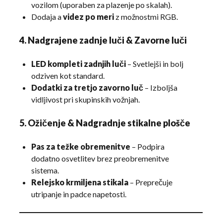
vozilom (uporaben za plazenje po skalah).
Dodaja a
videz po meri
z možnostmi RGB.
4. Nadgrajene zadnje luči & Zavorne luči
LED kompleti zadnjih luči
– Svetlejši in bolj
odziven kot standard.
Dodatki za tretjo zavorno luč
– Izboljša
vidljivost pri skupinskih vožnjah.
5. Ožičenje & Nadgradnje stikalne plošče
Pas za težke obremenitve
– Podpira
dodatno osvetlitev brez preobremenitve
sistema.
Relejsko krmiljena stikala
– Preprečuje
utripanje in padce napetosti.