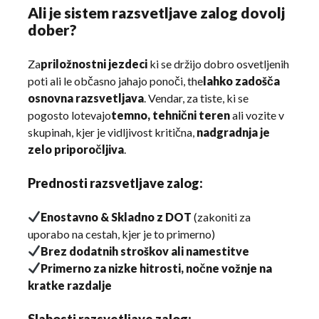
Ali je sistem razsvetljave zalog dovolj
dober?
Za
priložnostni jezdeci
ki se držijo dobro osvetljenih
poti ali le občasno jahajo ponoči, the
lahko zadošča
osnovna razsvetljava
. Vendar, za tiste, ki se
pogosto lotevajo
temno, tehnični teren
ali vozite v
skupinah, kjer je vidljivost kritična,
nadgradnja je
zelo priporočljiva
.
Prednosti razsvetljave zalog:
Enostavno & Skladno z DOT
(zakoniti za
uporabo na cestah, kjer je to primerno)
Brez dodatnih stroškov ali namestitve
Primerno za nizke hitrosti, nočne vožnje na
kratke razdalje
Slabosti razsvetljave zalog: