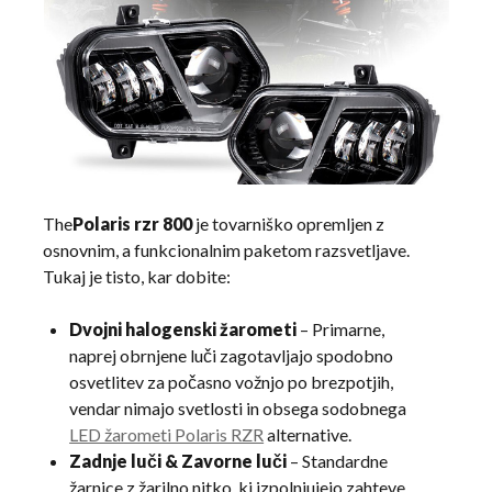
The
Polaris rzr 800
je tovarniško opremljen z
osnovnim, a funkcionalnim paketom razsvetljave.
Tukaj je tisto, kar dobite:
Dvojni halogenski žarometi
– Primarne,
naprej obrnjene luči zagotavljajo spodobno
osvetlitev za počasno vožnjo po brezpotjih,
vendar nimajo svetlosti in obsega sodobnega
LED žarometi Polaris RZR
alternative.
Zadnje luči & Zavorne luči
– Standardne
žarnice z žarilno nitko, ki izpolnjujejo zahteve