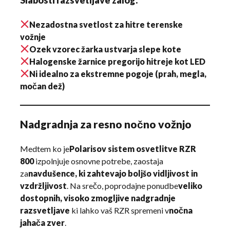
Nezadostna svetlost za hitre terenske
vožnje
Ozek vzorec žarka ustvarja slepe kote
Halogenske žarnice pregorijo hitreje kot LED
Ni idealno za ekstremne pogoje (prah, megla,
močan dež)
Nadgradnja za resno nočno vožnjo
Medtem ko je
Polarisov sistem osvetlitve RZR
800
izpolnjuje osnovne potrebe, zaostaja
za
navdušence, ki zahtevajo boljšo vidljivost in
vzdržljivost
. Na srečo, poprodajne ponudbe
veliko
dostopnih, visoko zmogljive nadgradnje
razsvetljave
ki lahko vaš RZR spremeni v
nočna
jahača zver
.