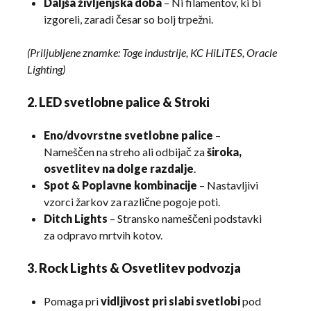
Daljša življenjska doba
– Ni filamentov, ki bi
izgoreli, zaradi česar so bolj trpežni.
(Priljubljene znamke: Toge industrije, KC HiLiTES, Oracle
Lighting)
2. LED svetlobne palice & Stroki
Eno/dvovrstne svetlobne palice
–
Nameščen na streho ali odbijač za
široka,
osvetlitev na dolge razdalje
.
Spot & Poplavne kombinacije
– Nastavljivi
vzorci žarkov za različne pogoje poti.
Ditch Lights
– Stransko nameščeni podstavki
za odpravo mrtvih kotov.
3. Rock Lights & Osvetlitev podvozja
Pomaga pri
vidljivost pri slabi svetlobi
pod