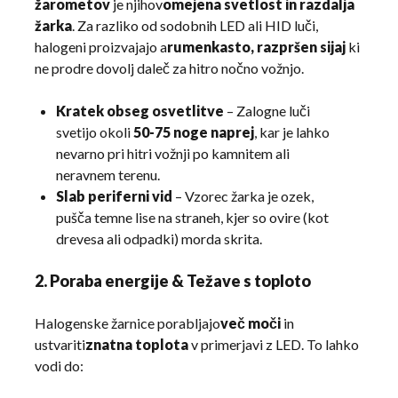
žarometov
je njihov
omejena svetlost in razdalja
žarka
. Za razliko od sodobnih LED ali HID luči,
halogeni proizvajajo a
rumenkasto, razpršen sijaj
ki
ne prodre dovolj daleč za hitro nočno vožnjo.
Kratek obseg osvetlitve
– Zalogne luči
svetijo okoli
50-75 noge naprej
, kar je lahko
nevarno pri hitri vožnji po kamnitem ali
neravnem terenu.
Slab periferni vid
– Vzorec žarka je ozek,
pušča temne lise na straneh, kjer so ovire (kot
drevesa ali odpadki) morda skrita.
2. Poraba energije & Težave s toploto
Halogenske žarnice porabljajo
več moči
in
ustvariti
znatna toplota
v primerjavi z LED. To lahko
vodi do: