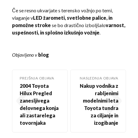
Če se resno ukvarjate s terensko vožnjo po temi,
vlaganje v
LED žarometi, svetlobne palice, in
pomožne stroke
se bo drastično izboljšalo
varnost,
uspešnosti, in splošno izkušnjo vožnje
.
Objavljeno v
blog
PREJŠNJA OBJAVA
NASLEDNJA OBJAVA
2004 Toyota
Nakup vodnika z
Hilux Pregled
rabljenimi
zanesljivega
modelnimi leta
delovnega konja
Toyota tundra
ali zastarelega
za ciljanje in
tovornjaka
izogibanje