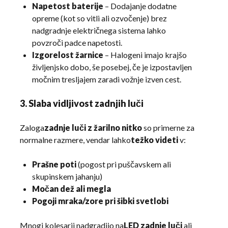
Napetost baterije
– Dodajanje dodatne
opreme (kot so vitli ali ozvočenje) brez
nadgradnje električnega sistema lahko
povzroči padce napetosti.
Izgorelost žarnice
– Halogeni imajo krajšo
življenjsko dobo, še posebej, če je izpostavljen
močnim tresljajem zaradi vožnje izven cest.
3. Slaba vidljivost zadnjih luči
Zaloga
zadnje luči z žarilno nitko
so primerne za
normalne razmere, vendar lahko
težko videti
v:
Prašne poti
(pogost pri puščavskem ali
skupinskem jahanju)
Močan dež ali megla
Pogoji mraka/zore pri šibki svetlobi
Mnogi kolesarji nadgradijo na
LED zadnje luči
ali