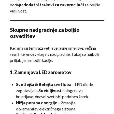
dodajte
dodatni trakovi za zavorne luči
za boljšo
vidljivost.
Skupne nadgradnje za boljšo
osvetlitev
Ker ima sistem razsvetljave jasne omejitve, večina
resnih terencev vlaga v nadgradnje. Tukaj so najbolj
priljubljene modifikacije:
1. Zamenjava LED žarometov
Svetlejša & Belejša svetloba
– LED diode
zagotavljajo
3x vidljivost
halogenov s
hrustljavo, dnevni svetlobi podoben žarek.
Nižja poraba energije
– Zmanjša
obremenitev električnega sistema.