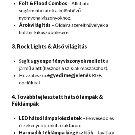
Folt & Flood Combos
– Állítható
sugármintázatok a különböző
nyomvonalviszonyokhoz.
Árokvilágítás
– Oldalra szerelt hüvelyek a
holttér kiküszöbölésére.
3. Rock Lights & Alsó világítás
Segít a
gyenge fényviszonyok mellett
a
jármű alatt (hasznos a sziklák mászásához).
Hozzáteszi a
egyedi megjelenés
RGB
opciókkal.
4. Továbbfejlesztett hátsó lámpák &
Féklámpák
LED hátsó lámpa készletek
– Fényesebb és
érzékenyebb, mint a raktáron.
Harmadik féklámpa kiegészítők
– Javítja a