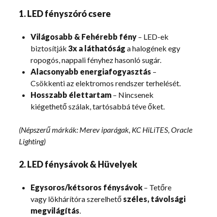
1. LED fényszóró csere
Világosabb & Fehérebb fény
– LED-ek
biztosítják
3x a láthatóság
a halogének egy
ropogós, nappali fényhez hasonló sugár.
Alacsonyabb energiafogyasztás
–
Csökkenti az elektromos rendszer terhelését.
Hosszabb élettartam
– Nincsenek
kiégethető szálak, tartósabbá téve őket.
(Népszerű márkák: Merev iparágak, KC HiLiTES, Oracle
Lighting)
2. LED fénysávok & Hüvelyek
Egysoros/kétsoros fénysávok
– Tetőre
vagy lökhárítóra szerelhető
széles, távolsági
megvilágítás
.