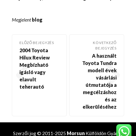
Megjelent
blog
ELŐZŐ BEJEGYZÉS
KÖVETKEZŐ
BEJEGYZÉS
2004 Toyota
A használt
Hilux Review
Toyota Tundra
Megbízható
modell évek
igásló vagy
vásárlási
elavult
útmutatója a
teherautó
megcélzáshoz
és az
elkerüléséhez
Szerzői jog © 2011-2025
Morsun
Külföldön
Gyártó
.