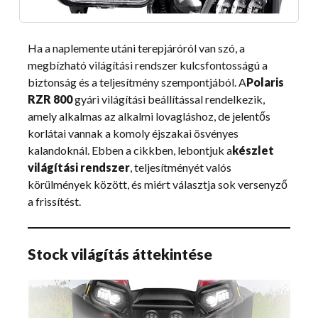
Ha a naplemente utáni terepjáróról van szó, a
megbízható világítási rendszer kulcsfontosságú a
biztonság és a teljesítmény szempontjából. A
Polaris
RZR 800
gyári világítási beállítással rendelkezik,
amely alkalmas az alkalmi lovagláshoz, de jelentős
korlátai vannak a komoly éjszakai ösvényes
kalandoknál. Ebben a cikkben, lebontjuk a
készlet
világítási rendszer
, teljesítményét valós
körülmények között, és miért választja sok versenyző
a frissítést.
Stock világítás áttekintése