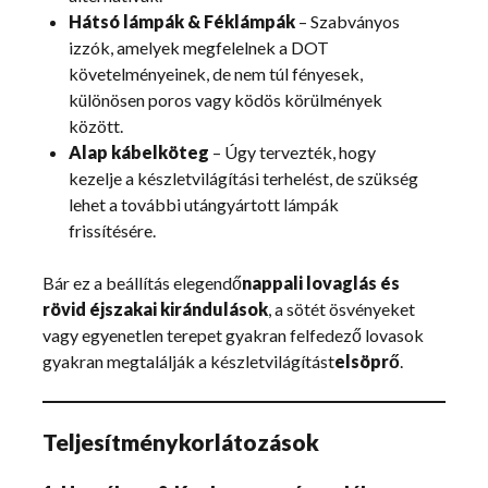
Hátsó lámpák & Féklámpák
– Szabványos
izzók, amelyek megfelelnek a DOT
követelményeinek, de nem túl fényesek,
különösen poros vagy ködös körülmények
között.
Alap kábelköteg
– Úgy tervezték, hogy
kezelje a készletvilágítási terhelést, de szükség
lehet a további utángyártott lámpák
frissítésére.
Bár ez a beállítás elegendő
nappali lovaglás és
rövid éjszakai kirándulások
, a sötét ösvényeket
vagy egyenetlen terepet gyakran felfedező lovasok
gyakran megtalálják a készletvilágítást
elsöprő
.
Teljesítménykorlátozások