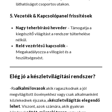
láthatóságot csoportos utakon.
5. Vezeték & Kapcsolópanel frissítések
Nagy teherbírású heveder
– Támogatja a
kiegészítő világítást a rendszer túlterhelése
nélkül.
Relé vezérlésű kapcsolók
–
Megakadályozza a villogást és a
feszültségesést.
Elég jó a készletvilágítási rendszer?
-Ra
alkalmi lovasok
akik ragaszkodnak a jól
megvilágított ösvényekhez vagy csak alkalmanként
közlekednek éjszaka, a
készletvilágítás elegendő
lehet
. Viszont, azok számára, akik gyakran