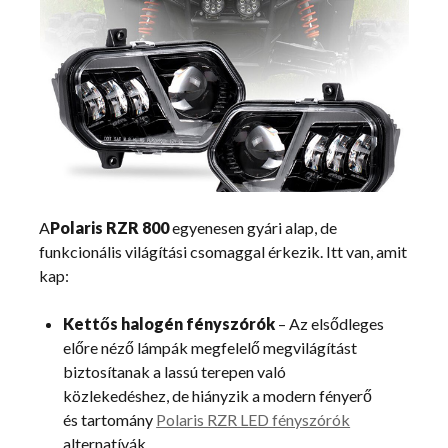
A
Polaris RZR 800
egyenesen gyári alap, de
funkcionális világítási csomaggal érkezik. Itt van, amit
kap:
Kettős halogén fényszórók
– Az elsődleges
előre néző lámpák megfelelő megvilágítást
biztosítanak a lassú terepen való
közlekedéshez, de hiányzik a modern fényerő
és tartomány
Polaris RZR LED fényszórók
alternatívák.