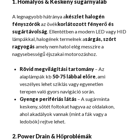
1. Homályos & Keskeny sugárnyaláb
A legnagyobb hátránya a
készlet halogén
fényszórók
az övék
korlátozott fényerő és
sugártávolság
. Ellentétben a modern LED vagy HID
lámpákkal, halogének termelnek a
sárgás, szórt
ragyogás
amely nem hatol elég messzire a
nagysebességű éjszakai motorozáshoz.
Rövid megvilágítási tartomány
– Az
alaplámpák kb
50-75 lábbal előre
, ami
veszélyes lehet sziklás vagy egyenetlen
terepen való gyors navigáció során.
Gyenge perifériás látás
– A sugárminta
keskeny, sötét foltokat hagyva az oldalakon,
ahol akadályok vannak (mint a fák vagy a
ledobók) rejtve lehet.
2. Power Drain & Hőproblémák