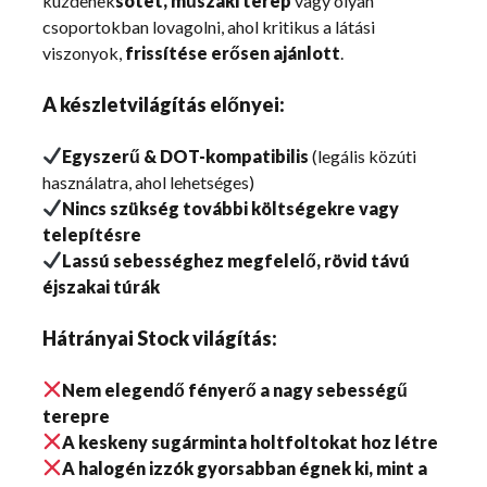
küzdenek
sötét, műszaki terep
vagy olyan
csoportokban lovagolni, ahol kritikus a látási
viszonyok,
frissítése erősen ajánlott
.
A készletvilágítás előnyei:
Egyszerű & DOT-kompatibilis
(legális közúti
használatra, ahol lehetséges)
Nincs szükség további költségekre vagy
telepítésre
Lassú sebességhez megfelelő, rövid távú
éjszakai túrák
Hátrányai Stock világítás:
Nem elegendő fényerő a nagy sebességű
terepre
A keskeny sugárminta holtfoltokat hoz létre
A halogén izzók gyorsabban égnek ki, mint a