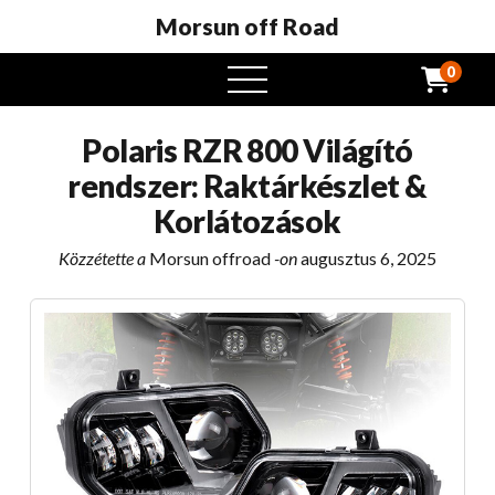
Morsun off Road
0
Nyissa
meg
a
Polaris RZR 800 Világító
menüt
rendszer: Raktárkészlet &
Korlátozások
Közzétette a
Morsun offroad
-on
augusztus 6, 2025