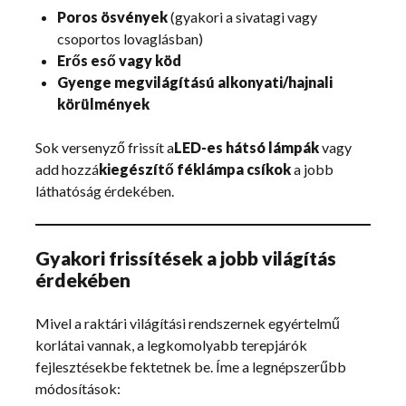
Poros ösvények
(gyakori a sivatagi vagy
csoportos lovaglásban)
Erős eső vagy köd
Gyenge megvilágítású alkonyati/hajnali
körülmények
Sok versenyző frissít a
LED-es hátsó lámpák
vagy
add hozzá
kiegészítő féklámpa csíkok
a jobb
láthatóság érdekében.
Gyakori frissítések a jobb világítás
érdekében
Mivel a raktári világítási rendszernek egyértelmű
korlátai vannak, a legkomolyabb terepjárók
fejlesztésekbe fektetnek be. Íme a legnépszerűbb
módosítások: