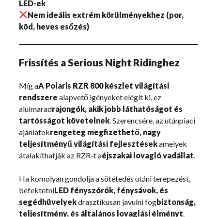
LED-ek
Nem ideális extrém körülményekhez (por,
köd, heves esőzés)
Frissítés a Serious Night Ridinghez
Míg a
A Polaris RZR 800 készlet világítási
rendszere
alapvető igényeket elégít ki, ez
alulmarad
rajongók, akik jobb láthatóságot és
tartósságot követelnek
. Szerencsére, az utánpiaci
ajánlatok
rengeteg megfizethető, nagy
teljesítményű világítási fejlesztések
amelyek
átalakíthatják az RZR-t a
éjszakai lovagló vadállat
.
Ha komolyan gondolja a sötétedés utáni terepezést,
befektetni
LED fényszórók, fénysávok, és
segédhüvelyek
drasztikusan javulni fog
biztonság,
teljesítmény, és általános lovaglási élményt
.