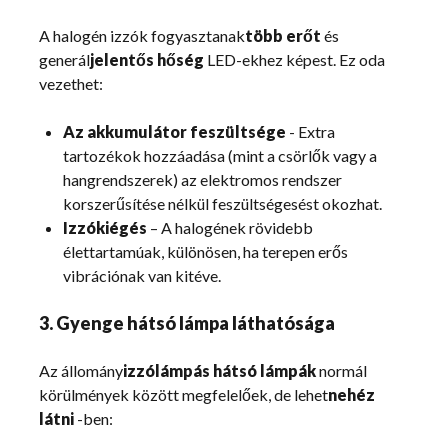
A halogén izzók fogyasztanak
több erőt
és
generál
jelentős hőség
LED-ekhez képest. Ez oda
vezethet:
Az akkumulátor feszültsége
- Extra
tartozékok hozzáadása (mint a csörlők vagy a
hangrendszerek) az elektromos rendszer
korszerűsítése nélkül feszültségesést okozhat.
Izzókiégés
– A halogének rövidebb
élettartamúak, különösen, ha terepen erős
vibrációnak van kitéve.
3. Gyenge hátsó lámpa láthatósága
Az állomány
izzólámpás hátsó lámpák
normál
körülmények között megfelelőek, de lehet
nehéz
látni
-ben: