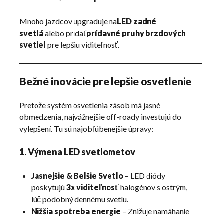
Mnoho jazdcov upgraduje na
LED zadné
svetlá
alebo pridať
prídavné pruhy brzdových
svetiel
pre lepšiu viditeľnosť.
Bežné inovácie pre lepšie osvetlenie
Pretože systém osvetlenia zásob má jasné
obmedzenia, najvážnejšie off-roady investujú do
vylepšení. Tu sú najobľúbenejšie úpravy:
1. Výmena LED svetlometov
Jasnejšie & Belšie Svetlo
– LED diódy
poskytujú
3x viditeľnosť
halogénov s ostrým,
lúč podobný dennému svetlu.
Nižšia spotreba energie
– Znižuje namáhanie