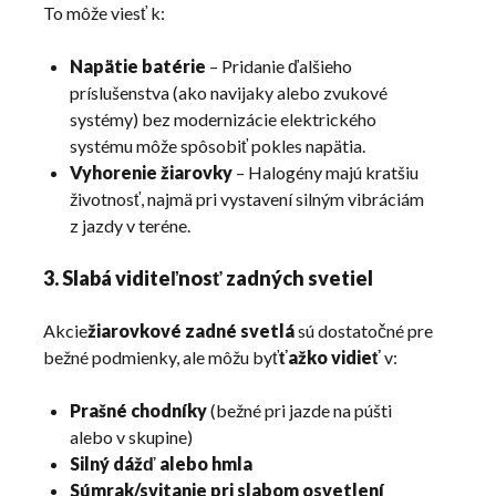
To môže viesť k:
Napätie batérie
– Pridanie ďalšieho
príslušenstva (ako navijaky alebo zvukové
systémy) bez modernizácie elektrického
systému môže spôsobiť pokles napätia.
Vyhorenie žiarovky
– Halogény majú kratšiu
životnosť, najmä pri vystavení silným vibráciám
z jazdy v teréne.
3. Slabá viditeľnosť zadných svetiel
Akcie
žiarovkové zadné svetlá
sú dostatočné pre
bežné podmienky, ale môžu byť
ťažko vidieť
v:
Prašné chodníky
(bežné pri jazde na púšti
alebo v skupine)
Silný dážď alebo hmla
Súmrak/svitanie pri slabom osvetlení