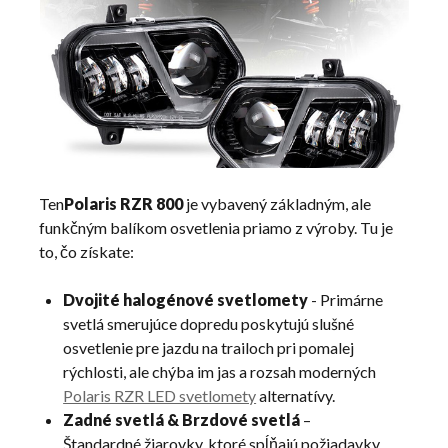
Ten
Polaris RZR 800
je vybavený základným, ale
funkčným balíkom osvetlenia priamo z výroby. Tu je
to, čo získate:
Dvojité halogénové svetlomety
- Primárne
svetlá smerujúce dopredu poskytujú slušné
osvetlenie pre jazdu na trailoch pri pomalej
rýchlosti, ale chýba im jas a rozsah moderných
Polaris RZR LED svetlomety
alternatívy.
Zadné svetlá & Brzdové svetlá
–
Štandardné žiarovky, ktoré spĺňajú požiadavky