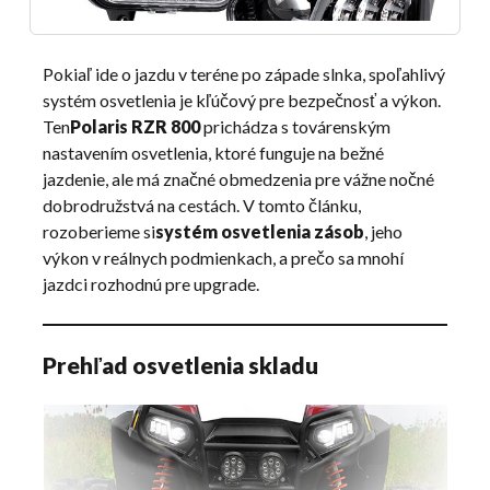
Pokiaľ ide o jazdu v teréne po západe slnka, spoľahlivý
systém osvetlenia je kľúčový pre bezpečnosť a výkon.
Ten
Polaris RZR 800
prichádza s továrenským
nastavením osvetlenia, ktoré funguje na bežné
jazdenie, ale má značné obmedzenia pre vážne nočné
dobrodružstvá na cestách. V tomto článku,
rozoberieme si
systém osvetlenia zásob
, jeho
výkon v reálnych podmienkach, a prečo sa mnohí
jazdci rozhodnú pre upgrade.
Prehľad osvetlenia skladu