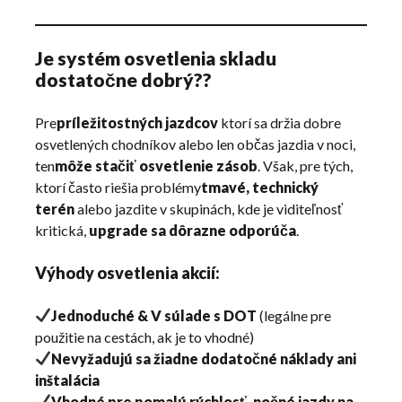
Je systém osvetlenia skladu
dostatočne dobrý??
Pre
príležitostných jazdcov
ktorí sa držia dobre
osvetlených chodníkov alebo len občas jazdia v noci,
ten
môže stačiť osvetlenie zásob
. Však, pre tých,
ktorí často riešia problémy
tmavé, technický
terén
alebo jazdite v skupinách, kde je viditeľnosť
kritická,
upgrade sa dôrazne odporúča
.
Výhody osvetlenia akcií:
Jednoduché & V súlade s DOT
(legálne pre
použitie na cestách, ak je to vhodné)
Nevyžadujú sa žiadne dodatočné náklady ani
inštalácia
Vhodné pre pomalú rýchlosť, nočné jazdy na