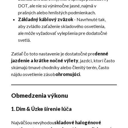
DOT, ale nie sú výnimočne jasné, najmä v
prašných alebo hmlistých podmienkach.
Základný káblový zväzok
- Navrhnuté tak,
aby zvládlo zaťaženie skladového osvetlenia,
ale môže vyžadovať vylepšenia pre dodatočné
svetlá.
Zatiaľ čo toto nastavenie je dostatočné pre
denné
jazdenie a krátke nočné výlety
, jazdci, ktorí často
skúmajú tmavé chodníky alebo členitý terén, často
nájdu osvetlenie zásob
ohromujúci
.
Obmedzenia výkonu
1. Dim & Úzke šírenie lúča
Najväčšou nevýhodou
skladové halogénové