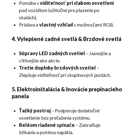
Pomáha s
viditeľnosť pri slabom osvetlení
pod vozidlom (užitočné pre plazenie po
skalách).
Pridáva a
vlastný vzhľad
s možnosťami RGB.
4. Vylepšené zadné svetlá & Brzdové svetlá
Súpravy LED zadných svetiel
– Jasnejšie a
citlivejšie ako akcie.
Tretie doplnky brzdových svetiel
–
Zlepšuje viditeľnosť pri skupinových jazdách.
5. Elektroinštalácia & Inovácie prepínacieho
panela
Ťažký postroj
– Podporuje dodatočné
osvetlenie bez preťaženia systému.
Reléom riadené spínače
– Zabraňuje
blikaniu a poklesu napätia.