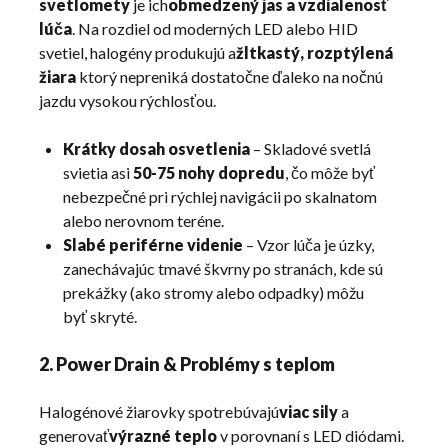
svetlomety
je ich
obmedzený jas a vzdialenosť
lúča
. Na rozdiel od moderných LED alebo HID
svetiel, halogény produkujú a
žltkastý, rozptýlená
žiara
ktorý nepreniká dostatočne ďaleko na nočnú
jazdu vysokou rýchlosťou.
Krátky dosah osvetlenia
– Skladové svetlá
svietia asi
50-75 nohy dopredu
, čo môže byť
nebezpečné pri rýchlej navigácii po skalnatom
alebo nerovnom teréne.
Slabé periférne videnie
– Vzor lúča je úzky,
zanechávajúc tmavé škvrny po stranách, kde sú
prekážky (ako stromy alebo odpadky) môžu
byť skryté.
2. Power Drain & Problémy s teplom
Halogénové žiarovky spotrebúvajú
viac sily
a
generovať
výrazné teplo
v porovnaní s LED diódami.