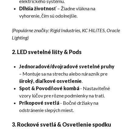
elektrického systému.
Dlhšia životnosť
– Žiadne vlákna na
vyhorenie, čím sú odolnejšie.
(Populárne značky: Rigid Industries, KC HiLiTES, Oracle
Lighting)
2. LED svetelné lišty & Pods
Jednoradové/dvojradové svetelné pruhy
– Montuje sa na strechu alebo nárazník pre
široký, diaľkové osvetlenie
.
Spot & Povodňové kombá
- Nastaviteľné
vzory lúčov pre rôzne podmienky na trati.
Príkopové svetlá
- Bočné držiaky na
odstránenie slepých miest.
3. Rockové svetlá & Osvetlenie spodku