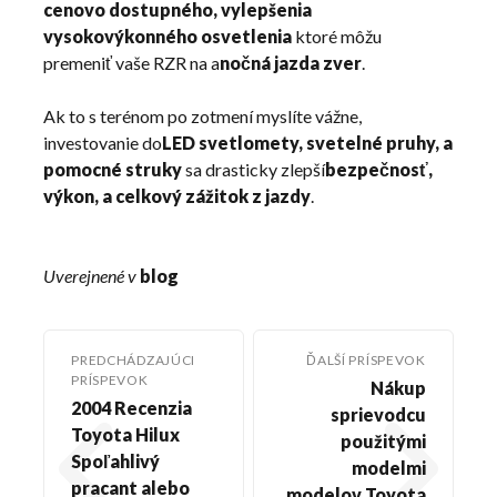
cenovo dostupného, vylepšenia
vysokovýkonného osvetlenia
ktoré môžu
premeniť vaše RZR na a
nočná jazda zver
.
Ak to s terénom po zotmení myslíte vážne,
investovanie do
LED svetlomety, svetelné pruhy, a
pomocné struky
sa drasticky zlepší
bezpečnosť,
výkon, a celkový zážitok z jazdy
.
Uverejnené v
blog
PREDCHÁDZAJÚCI
ĎALŠÍ PRÍSPEVOK
PRÍSPEVOK
Nákup
2004 Recenzia
sprievodcu
Toyota Hilux
použitými
Spoľahlivý
modelmi
pracant alebo
modelov Toyota