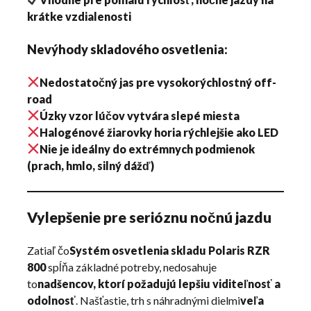
krátke vzdialenosti
Nevýhody skladového osvetlenia:
Nedostatočný jas pre vysokorýchlostný off-
road
Úzky vzor lúčov vytvára slepé miesta
Halogénové žiarovky horia rýchlejšie ako LED
Nie je ideálny do extrémnych podmienok
(prach, hmlo, silný dážď)
Vylepšenie pre serióznu nočnú jazdu
Zatiaľ čo
Systém osvetlenia skladu Polaris RZR
800
spĺňa základné potreby, nedosahuje
to
nadšencov, ktorí požadujú lepšiu viditeľnosť a
odolnosť
. Našťastie, trh s náhradnými dielmi
veľa