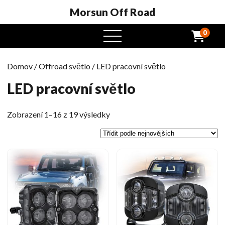
Morsun Off Road
0
Otevřená
nabídka
Domov
/
Offroad světlo
/ LED pracovní světlo
LED pracovní světlo
Tříděno
Zobrazení 1–16 z 19 výsledky
podle
nejnovějších