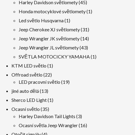
produkty
45
Harley Davidson světlomety
45
produkty
1
Honda motocyklové světlomety
1
produkt
1
Led světlo Husqvarna
1
produkt
31
Jeep Cherokee XJ světlomety
31
produkty
14
Jeep Wrangler JK světlomety
14
produkty
43
Jeep Wrangler JL světlomety
43
produkty
1
SVĚTLA MOTOCICKY YAMAHA
1
produkt
1
KTM LED světlo
1
produkt
22
Offroad světlo
22
produkty
19
LED pracovní světlo
19
produkty
13
jiné auto dělá
13
produkty
1
Sherco LED Light
1
produkt
35
Ocasní světlo
35
produkty
3
Harley Davidson Tail Lights
3
produkty
16
Ocasní světla Jeep Wrangler
16
produkty
4
Otočit signály
4