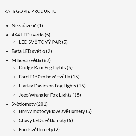
KATEGORIE PRODUKTU
1
Nezařazené
1
produkt
5
4X4 LED světlo
5
produkty
5
LED SVĚTOVÝ PAR
5
produkty
2
Beta LED světlo
2
produkty
82
Mlhová světla
82
produkty
5
Dodge Ram Fog Lights
5
produkty
15
Ford F150 mlhová světla
15
produkty
15
Harley Davidson Fog Lights
15
produkty
15
Jeep Wrangler Fog Lights
15
produkty
281
Světlomety
281
produkty
5
BMW motocyklové světlomety
5
produkty
5
Chevy LED světlomety
5
produkty
2
Ford světlomety
2