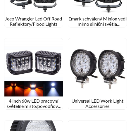
Jeep Wrangler Led Off Road
Emark schválený Minion vedl
Reflektory/Flood Lights
mimo silniční světla
pomocná hnací světla pro
nákladní automobily
4 Inch 60w LED pracovní
Universal LED Work Light
světelné místo/povodňový
Accessories
paprsek pro Jeep Off-
Road/Kenworth Tractor