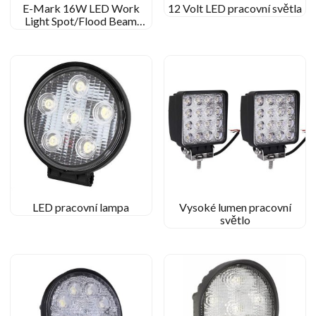
E-Mark 16W LED Work
12 Volt LED pracovní světla
Light Spot/Flood Beam
Square Work Lamp pro off-
road pro Jeep
LED pracovní lampa
Vysoké lumen pracovní
světlo