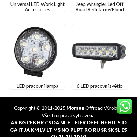
Universal LED Work Light
Jeep Wrangler Led Off
Accessories
Road Reflektory/Flood
Lights
LED pracovní lampa
6 LED pracovní světlo
Copyright © 2011-2025
Morsun
Offroad
Výrobce
.
Všechna práva vyhrazena.
AR
BG
CEB
HR
CS
DA
NL
ET
FI
FR
DE
EL
HE
HU
IS
ID
GA
IT
JA
KM
LV
LT
MS
NO
PL
PT
RO
RU
SR
SK
SL
ES