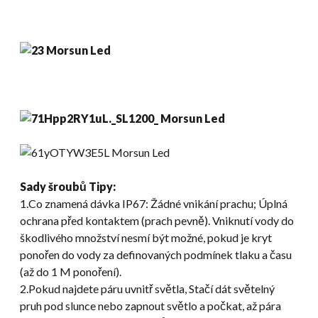
Sady šroubů
Tipy:
1.Co znamená dávka IP67: Žádné vnikání prachu; Úplná
ochrana před kontaktem (prach pevně). Vniknutí vody do
škodlivého množství nesmí být možné, pokud je kryt
ponořen do vody za definovaných podmínek tlaku a času
(až do 1 M ponoření).
2.Pokud najdete páru uvnitř světla, Stačí dát světelný
pruh pod slunce nebo zapnout světlo a počkat, až pára