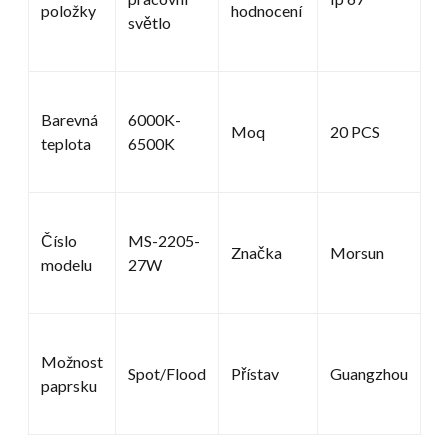
položky
hodnocení
světlo
Barevná
6000K-
Moq
20 PCS
teplota
6500K
Číslo
MS-2205-
Značka
Morsun
modelu
27W
Možnost
Spot/Flood
Přístav
Guangzhou
paprsku