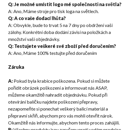
Q: Je možné umístit logo mé společnosti na světla?
A: Ano, Máme stroje pro tisk loga na světlech.
Q: A co vaše dodací lhůta?
A: Obvykle, bude to trvat 5 na 7 dny po obdržení vaší
zálohy. Konkrétní doba dodání závisí na položkách a
množství vaší objednávky.
Q: Testujete veškeré své zboží před doručením?
A: Ano, Máme 100% testujte před doručením
Záruka
A:
Pokud byla krabice poškozena. Pokud si můžete
pořídit obrázek poškození a informovat nás ASAP,
můžeme okamžitě nahradit objednávku. Pokud při
otevírání balíčku najdete poškození přepravy,
nezapomeňte si ponechat veškerý balicí materiál a
přepravní skříň, abychom pro vás mohli otevřít nárok.
Okamžitě nás informujte, abychom tento proces zahájili.
B:
Všechny produkty jsou zaručeny proti vadám prodejce.