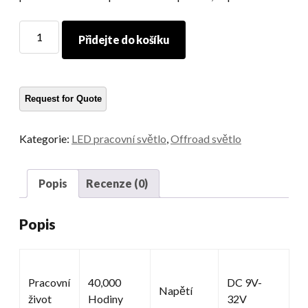
LAMP
Přidejte do košíku
LED
práce
množství
Kategorie:
LED pracovní světlo
,
Offroad světlo
Popis
Recenze (0)
Popis
Pracovní
40,000
DC 9V-
Napětí
život
Hodiny
32V