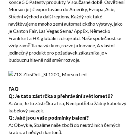
konce 5 0 Patenty produkty. V současné době, Osvětlení
Morsun je již exportováno do Ameriky, Evropa ,Asie,
Střední východ a další regiony. Každý rok také
navštěvujeme mnoho zemí automatického výstavy, jako
je Canton Fair, Las Vegas Sema/ AppEx, Německo
Frankfurt a HK globální zdroje atd. Naše společnost se
vždy zaměřila na výzkum, rozvoj a inovace, A vlastní
jedinečný produkt pro požadavek zákazníka je v
budoucnu hlavně náš směr rozvoje.
FAQ
Q: Je tato zástrčka a přehrávání světlometů?
A: Ano, Je to zástrčka a hra, Není potřeba žádný kabelový
kabelový svazek.
Q: Jaké jsou vaše podmínky balení?
A: Obvykle, Sbalíme naše zboží do neutrálních černých
krabic a hnědých kartonů.