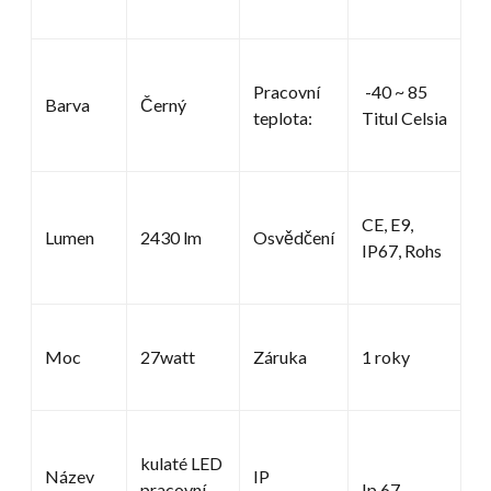
Pracovní
-40 ~ 85
Barva
Černý
teplota:
Titul Celsia
CE, E9,
Lumen
2430 lm
Osvědčení
IP67, Rohs
Moc
27watt
Záruka
1 roky
kulaté LED
Název
IP
pracovní
Ip 67