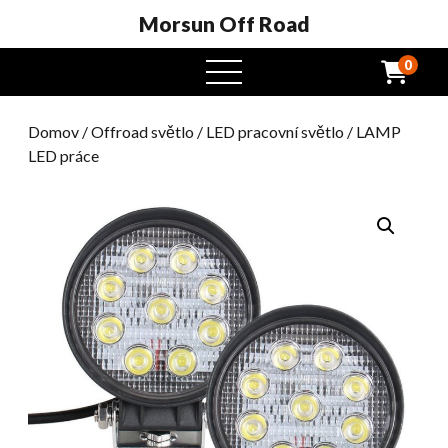
Morsun Off Road
0
Otevřená
nabídka
Domov
/
Offroad světlo
/
LED pracovní světlo
/ LAMP
LED práce