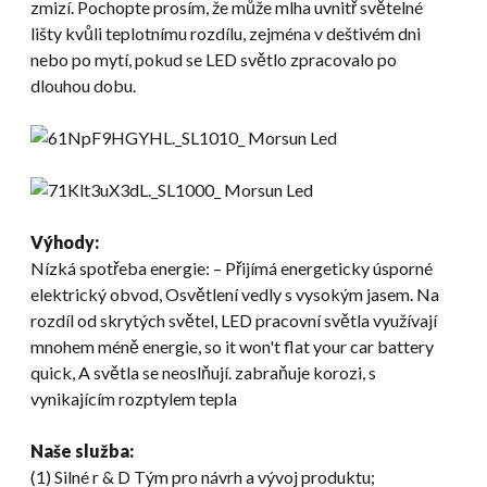
zmizí. Pochopte prosím, že může mlha uvnitř světelné
lišty kvůli teplotnímu rozdílu, zejména v deštivém dni
nebo po mytí, pokud se LED světlo zpracovalo po
dlouhou dobu.
Výhody:
Nízká spotřeba energie: – Přijímá energeticky úsporné
elektrický obvod, Osvětlení vedly s vysokým jasem. Na
rozdíl od skrytých světel, LED pracovní světla využívají
mnohem méně energie,
so it won't flat your car battery
quick
, A světla se neoslňují. zabraňuje korozi, s
vynikajícím rozptylem tepla
Naše služba:
(1) Silné r & D Tým pro návrh a vývoj produktu;