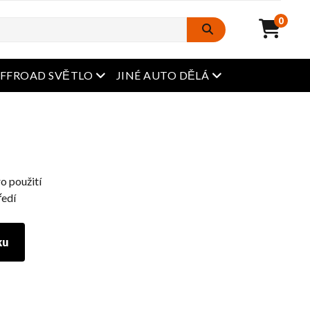
0
Otevřená nabídka
Otevřená nabídka
FFROAD SVĚTLO
JINÉ AUTO DĚLÁ
ro použití
ředí
ku