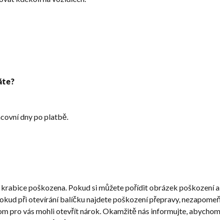
áte?
covní dny po platbě.
krabice poškozena. Pokud si můžete pořídit obrázek poškození 
kud při otevírání balíčku najdete poškození přepravy, nezapomeňt
om pro vás mohli otevřít nárok. Okamžitě nás informujte, abychom 