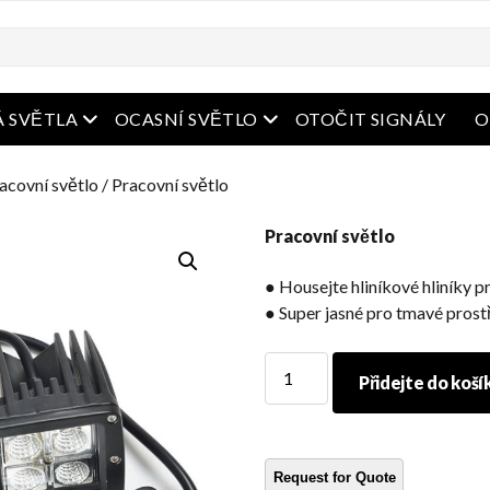
bídka
Otevřená nabídka
Otevřená nabídka
 SVĚTLA
OCASNÍ SVĚTLO
OTOČIT SIGNÁLY
O
acovní světlo
/ Pracovní světlo
Pracovní světlo
● Housejte hliníkové hliníky p
● Super jasné pro tmavé prost
Pracovní
Přidejte do koší
světlo
množství