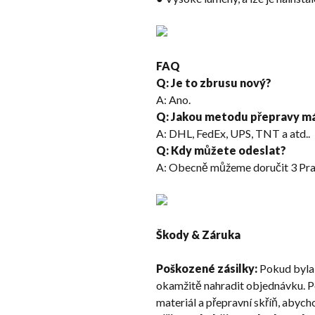
FAQ
Q: Je to zbrusu nový?
A: Ano.
Q: Jakou metodu přepravy m
A: DHL, FedEx, UPS, TNT a atd..
Q: Kdy můžete odeslat?
A: Obecně můžeme doručit 3 Pra
Škody & Záruka
Poškozené zásilky:
Pokud byla 
okamžitě nahradit objednávku. Po
materiál a přepravní skříň, abych