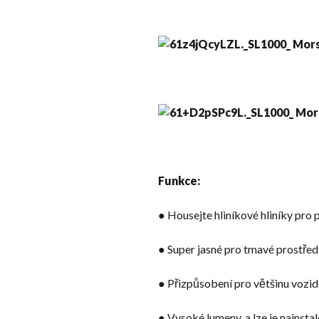
Funkce:
● Housejte hliníkové hliníky pro 
● Super jasné pro tmavé prostřed
● Přizpůsobení pro většinu vozid
● Vysoké lumeny, a lze je nainsta