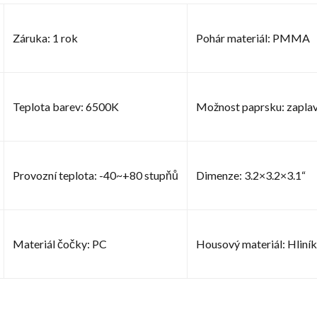
Záruka: 1 rok
Pohár materiál: PMMA
Teplota barev: 6500K
Možnost paprsku: zaplavi
Provozní teplota: -40~+80 stupňů
Dimenze: 3.2×3.2×3.1“
Materiál čočky: PC
Housový materiál: Hliník