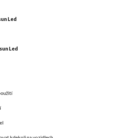
použití
í
el
lovat kdekoli na vozidlech.