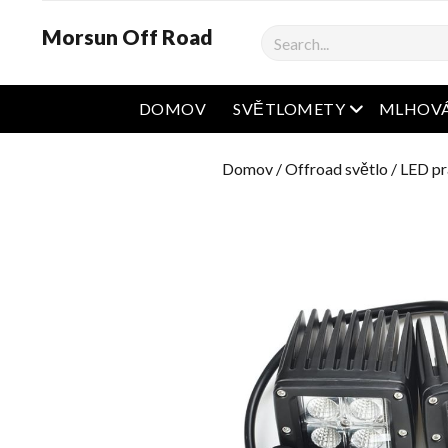
Morsun Off Road
Vyhledávání
Otevřená na
DOMOV
SVĚTLOMETY
MLHOVÁ
Domov
/
Offroad světlo
/
LED pr