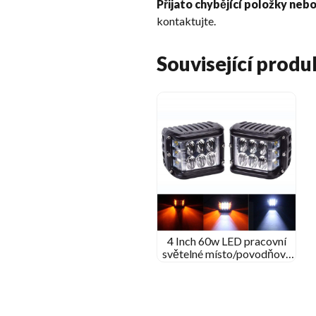
Přijato chybějící položky neb
kontaktujte.
Související produ
4 Inch 60w LED pracovní
světelné místo/povodňový
paprsek pro Jeep Off-
Road/Kenworth Tractor