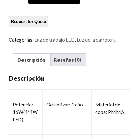
trabajo
cantidad
Categorías:
Luz de trabajo LED
,
Luz de la carretera
Descripción
Reseñas (0)
Descripción
Potencia:
Garantizar: 1 año
Material de
16W(4*4W
copa: PMMA
LED)