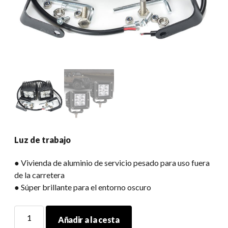
Luz de trabajo
● Vivienda de aluminio de servicio pesado para uso fuera
de la carretera
● Súper brillante para el entorno oscuro
Luz
Añadir a la cesta
de