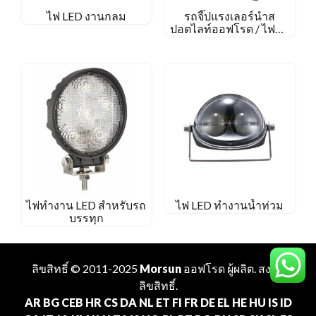
ไฟ LED งานกลม
รถจี๊ปแรงเลอร์นำส
ปอตไลท์ออฟโรด / ไฟน้ำ
ท่วม
ไฟทำงาน LED สำหรับรถ
ไฟ LED ทำงานน้ำท่วม
บรรทุก
ลิขสิทธิ์ © 2011-2025
Morsun
ออฟโรด
ผู้ผลิต
. สงวน
ลิขสิทธิ์.
AR
BG
CEB
HR
CS
DA
NL
ET
FI
FR
DE
EL
HE
HU
IS
ID