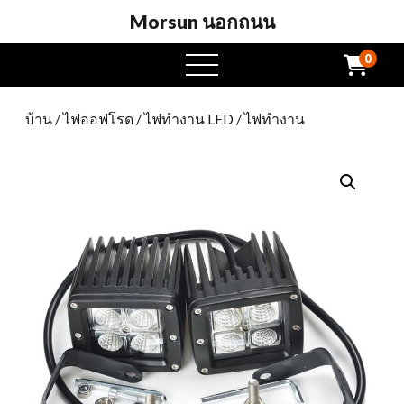
Morsun นอกถนน
0
เปิด
เมนู
บ้าน
/
ไฟออฟโรด
/
ไฟทำงาน LED
/ ไฟทำงาน