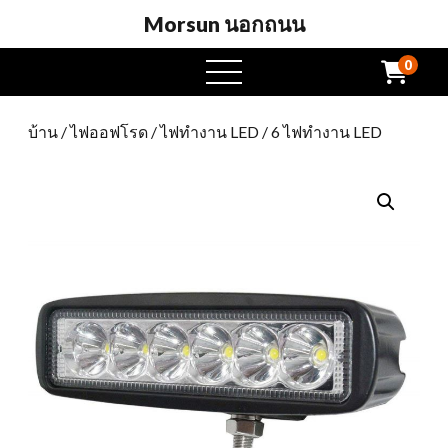
Morsun นอกถนน
0
เปิด
เมนู
บ้าน
/
ไฟออฟโรด
/
ไฟทำงาน LED
/ 6 ไฟทำงาน LED