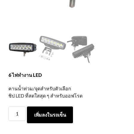
6 ไฟทำงาน LED
คานน้ำท่วม/จุดสำหรับตัวเลือก
ชิป LED ที่สดใสสุด ๆ สำหรับออฟโรด
6
เพิ่มลงในรถเข็น
ไฟ
ทำงาน
LED