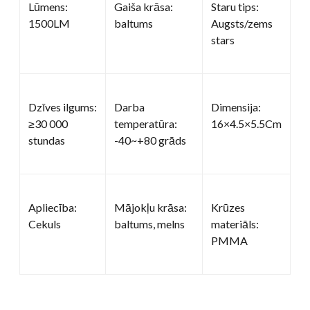
Lūmens:
Gaiša krāsa:
Staru tips:
1500LM
baltums
Augsts/zems
stars
Dzīves ilgums:
Darba
Dimensija:
≥30 000
temperatūra:
16×4.5×5.5Cm
stundas
-40~+80 grāds
Apliecība:
Mājokļu krāsa:
Krūzes
Cekuls
baltums, melns
materiāls:
PMMA