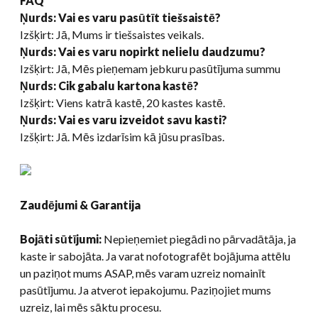
FAQ
Ņurds: Vai es varu pasūtīt tiešsaistē?
Izšķirt: Jā, Mums ir tiešsaistes veikals.
Ņurds: Vai es varu nopirkt nelielu daudzumu?
Izšķirt: Jā, Mēs pieņemam jebkuru pasūtījuma summu
Ņurds: Cik gabalu kartona kastē?
Izšķirt: Viens katrā kastē, 20 kastes kastē.
Ņurds: Vai es varu izveidot savu kasti?
Izšķirt: Jā. Mēs izdarīsim kā jūsu prasības.
Zaudējumi & Garantija
Bojāti sūtījumi:
Nepieņemiet piegādi no pārvadātāja, ja
kaste ir sabojāta. Ja varat nofotografēt bojājuma attēlu
un paziņot mums ASAP, mēs varam uzreiz nomainīt
pasūtījumu. Ja atverot iepakojumu. Paziņojiet mums
uzreiz, lai mēs sāktu procesu.