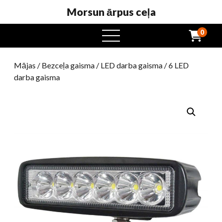
Morsun ārpus ceļa
0
atvērta
ēdienkarte
Mājas
/
Bezceļa gaisma
/
LED darba gaisma
/ 6 LED
darba gaisma