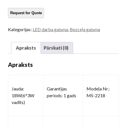
gaisma
daudzums
Kategorijas:
LED darba gaisma
,
Bezceļa gaisma
Apraksts
Pārskati (0)
Apraksts
Jauda:
Garantijas
Modeļa Nr.:
18W(6*3W
periods: 1 gads
MS-2218
vadīts)