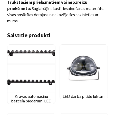
Trūkstošiem priekšmetiem vai nepareizu
priekšmetu:
Saglabājiet kasti, iesaiņošanas materiāls,
visas nosūtītas detaļas un nekavējoties sazinieties ar
mums.
Saistītie produkti
Kravas automašīnu
LED darba plūdu lukturi
bezceļa piederumi LED
gaismas stienī