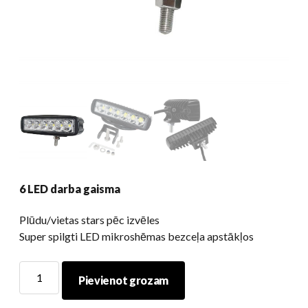
6 LED darba gaisma
Plūdu/vietas stars pēc izvēles
Super spilgti LED mikroshēmas bezceļa apstākļos
6
Pievienot grozam
LED
darba