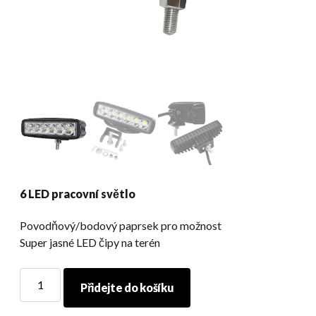
6 LED pracovní světlo
Povodňový/bodový paprsek pro možnost
Super jasné LED čipy na terén
6
Přidejte do košíku
LED
pracovní