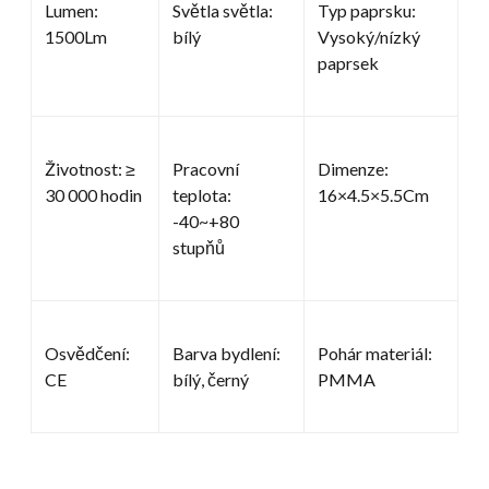
Lumen:
Světla světla:
Typ paprsku:
1500Lm
bílý
Vysoký/nízký
paprsek
Životnost: ≥
Pracovní
Dimenze:
30 000 hodin
teplota:
16×4.5×5.5Cm
-40~+80
stupňů
Osvědčení:
Barva bydlení:
Pohár materiál:
CE
bílý, černý
PMMA