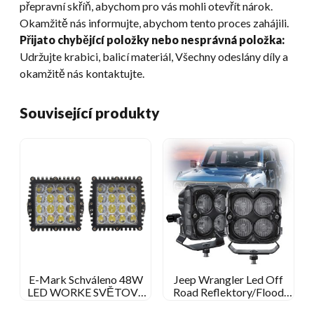
přepravní skříň, abychom pro vás mohli otevřít nárok.
Okamžitě nás informujte, abychom tento proces zahájili.
Přijato chybějící položky nebo nesprávná položka:
Udržujte krabici, balicí materiál, Všechny odeslány díly a
okamžitě nás kontaktujte.
Související produkty
E-Mark Schváleno 48W
Jeep Wrangler Led Off
LED WORKE SVĚTOVÉ
Road Reflektory/Flood
STOT/FORLY BEAM
Lights