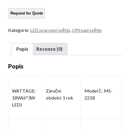
světlo
množství
Kategorie:
LED pracovní světlo
,
Offroad světlo
Popis
Recenze (0)
Popis
WATTAGE:
Záruční
Model č.: MS-
18W(6*3W
období: 1 rok
2218
LED)