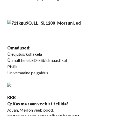
Omadused:
Üleujutus/kohakela
Ülimalt hele LED-kiibid maastikul
Pistik
Universaalne paigaldus
KKK
Q: Kas ma saan veebist tellida?
A: Jah, Meil on veebipood.