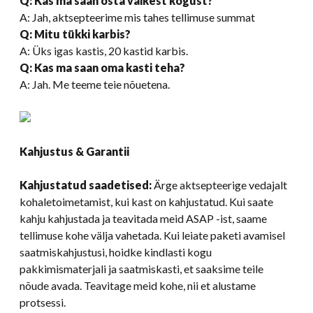
Q: Kas ma saan osta väikest kogust?
A: Jah, aktsepteerime mis tahes tellimuse summat
Q: Mitu tükki karbis?
A: Üks igas kastis, 20 kastid karbis.
Q: Kas ma saan oma kasti teha?
A: Jah. Me teeme teie nõuetena.
Kahjustus & Garantii
Kahjustatud saadetised:
Ärge aktsepteerige vedajalt
kohaletoimetamist, kui kast on kahjustatud. Kui saate
kahju kahjustada ja teavitada meid ASAP -ist, saame
tellimuse kohe välja vahetada. Kui leiate paketi avamisel
saatmiskahjustusi, hoidke kindlasti kogu
pakkimismaterjali ja saatmiskasti, et saaksime teile
nõude avada. Teavitage meid kohe, nii et alustame
protsessi.