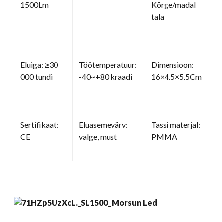
1500Lm
Kõrge/madal
tala
Eluiga: ≥30
Töötemperatuur:
Dimensioon:
000 tundi
-40~+80 kraadi
16×4.5×5.5Cm
Sertifikaat:
Eluasemevärv:
Tassi materjal:
CE
valge, must
PMMA