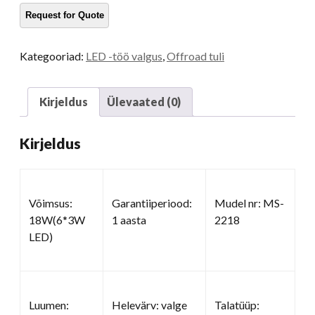
valgus
kogus
Kategooriad:
LED -töö valgus
,
Offroad tuli
Kirjeldus
Ülevaated (0)
Kirjeldus
Võimsus:
Garantiiperiood:
Mudel nr: MS-
18W(6*3W
1 aasta
2218
LED)
Luumen:
Helevärv: valge
Talatüüp: