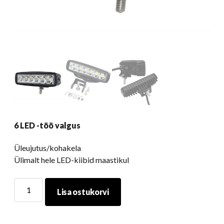
6 LED -töö valgus
Üleujutus/kohakela
Ülimalt hele LED-kiibid maastikul
6
Lisa ostukorvi
LED
-
töö