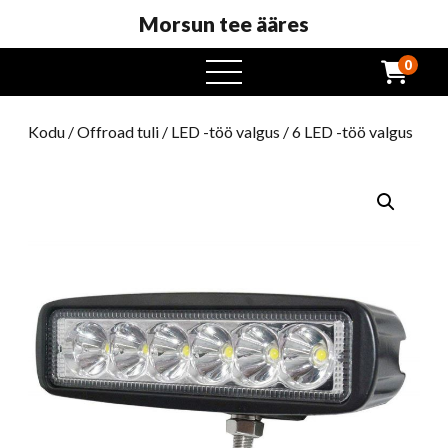
Morsun tee ääres
0
avatud
menüü
Kodu
/
Offroad tuli
/
LED -töö valgus
/ 6 LED -töö valgus