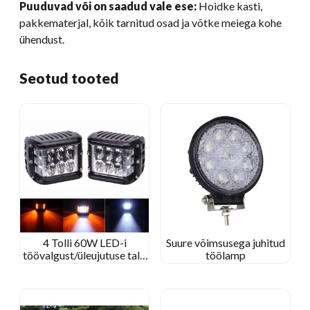
Puuduvad või on saadud vale ese:
Hoidke kasti,
pakkematerjal, kõik tarnitud osad ja võtke meiega kohe
ühendust.
Seotud tooted
4 Tolli 60W LED-i
Suure võimsusega juhitud
töövalgust/üleujutuse tala
töölamp
Jeep maastikul/Kenworthi
traktorile