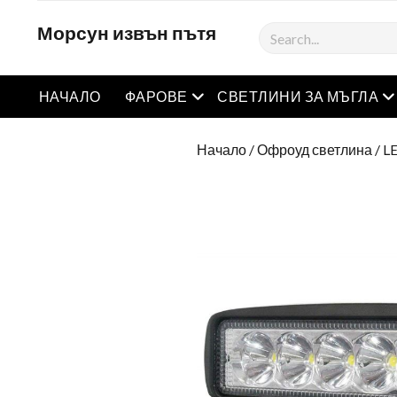
Морсун извън пътя
Търсене
Отворете менюто
О
НАЧАЛО
ФАРОВЕ
СВЕТЛИНИ ЗА МЪГЛА
Начало
/
Офроуд светлина
/
L