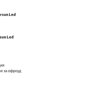
ция
ве за офроуд