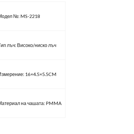
Модел №: MS-2218
Тип лъч: Високо/ниско лъч
Измерение: 16×4.5×5.5CM
Материал на чашата: PMMA