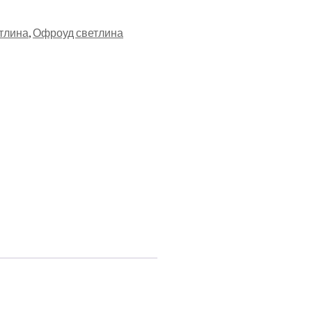
тлина
,
Офроуд светлина