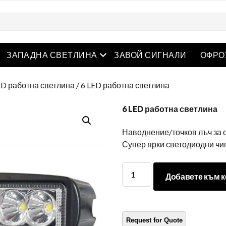
творете менюто
Отворете менюто
ЗАПАДНА СВЕТЛИНА
ЗАВОЙ СИГНАЛИ
ОФРО
ED работна светлина
/ 6 LED работна светлина
6 LED работна светлина
Наводнение/точков лъч за 
Супер ярки светодиодни чи
6
Добавете към к
LED
работна
светлина
количество