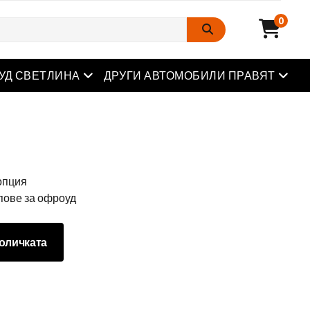
0
Отворете менюто
Отвор
УД СВЕТЛИНА
ДРУГИ АВТОМОБИЛИ ПРАВЯТ
опция
пове за офроуд
оличката