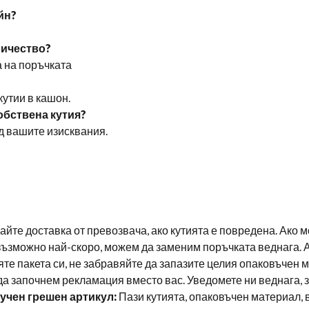
йн?
личество?
а на поръчката
кутии в кашон.
обствена кутия?
д вашите изисквания.
йте доставка от превозвача, ако кутията е повредена. Ако 
възможно най-скоро, можем да заменим поръчката веднага. 
те пакета си, не забравяйте да запазите целия опаковъчен м
да започнем рекламация вместо вас. Уведомете ни веднага, з
учен грешен артикул:
Пази кутията, опаковъчен материал, в