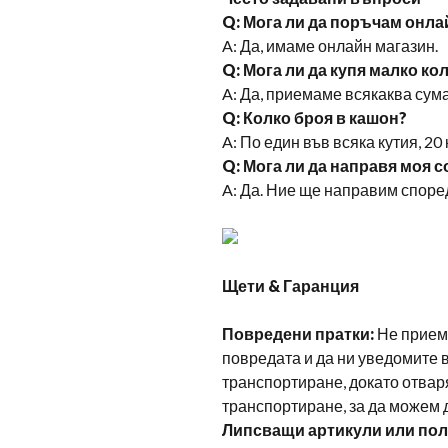
Q: Мога ли да поръчам онла
A: Да, имаме онлайн магазин.
Q: Мога ли да купя малко ко
A: Да, приемаме всякаква сум
Q: Колко броя в кашон?
A: По един във всяка кутия, 20 
Q: Мога ли да направя моя с
A: Да. Ние ще направим споре
Щети & Гаранция
Повредени пратки:
Не приема
повредата и да ни уведомите 
транспортиране, докато отваря
транспортиране, за да можем 
Липсващи артикули или пол