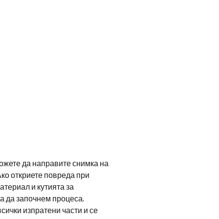
можете да направите снимка на
Ако откриете повреда при
атериал и кутията за
а да започнем процеса.
сички изпратени части и се