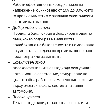
Работи ефективно в широк диапазон на
напрежение, обикновено от 10V до 30V, което
го прави съвместим с различни електрически
системи на камиони.
Добър модел на лъча
Предлага балансиран и фокусиран модел на
лъча, който подобрява видимостта,
подобряване на безопасността и намаляване
на умората на водача по време на шофиране
през нощта или извън пътя.
Ефективен изход
Високоефективните светодиоди осигуряват
ярко и мощно осветление, осигуряване на
дълготрайна работа и намалено напрежение
върху електрическата система на вашия
автомобил.
Висока яркост
Тези светодиодни допълнителни светлини