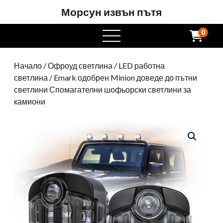
Морсун извън пътя
0
Отворете
менюто
Начало
/
Офроуд светлина
/
LED работна
светлина
/ Emark одобрен Minion доведе до пътни
светлини Спомагателни шофьорски светлини за
камиони