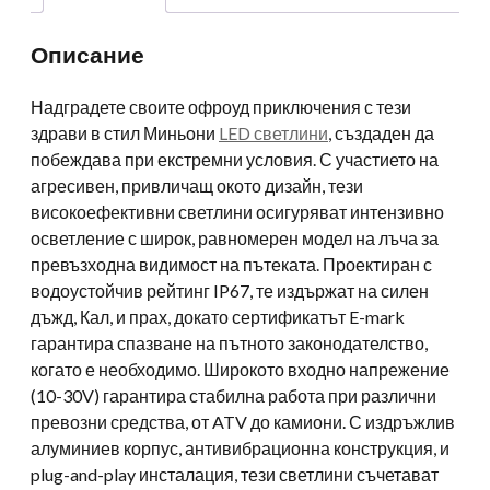
Описание
Надградете своите офроуд приключения с тези
здрави в стил Миньони
LED светлини
, създаден да
побеждава при екстремни условия. С участието на
агресивен, привличащ окото дизайн, тези
високоефективни светлини осигуряват интензивно
осветление с широк, равномерен модел на лъча за
превъзходна видимост на пътеката. Проектиран с
водоустойчив рейтинг IP67, те издържат на силен
дъжд, Кал, и прах, докато сертификатът E-mark
гарантира спазване на пътното законодателство,
когато е необходимо. Широкото входно напрежение
(10-30V) гарантира стабилна работа при различни
превозни средства, от ATV до камиони. С издръжлив
алуминиев корпус, антивибрационна конструкция, и
plug-and-play инсталация, тези светлини съчетават