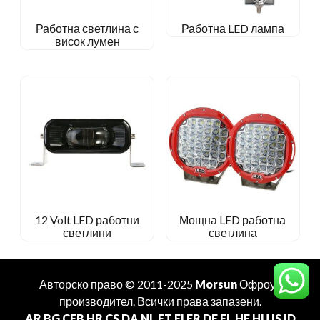
Работна светлина с
Работна LED лампа
висок лумен
12 Volt LED работни
Мощна LED работна
светлини
светлина
Авторско право © 2011-2025
Morsun
Офроуд
производител
. Всички права запазени.
AR
BG
CEB
HR
CS
DA
NL
ET
FI
FR
DE
EL
HE
HU
IS
ID