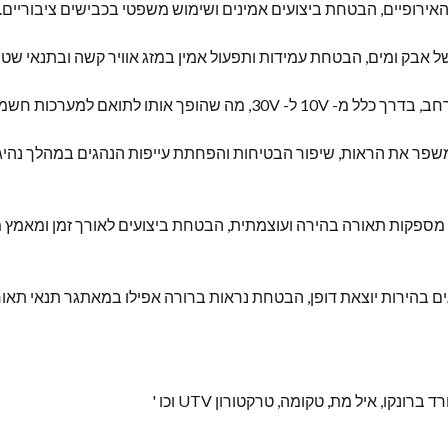
ירופיים, הבטחת ביצועים אמינים ושימוש משפטי בכבישים ציבוריים.
 אבק ומים, הבטחת עמידות ותפעול אמין במזג אוויר קשה ובתנאי שטח
ו לתואם למערכות חשמליות של משאיות שונות.
משפר את הראות, שיפור הבטיחות והפחתת עייפות הנהגים במהלך נהיג
לות גבוהה מספקות תאורה בהירה ועוצמתית, הבטחת ביצועים לאורך זמן ומ
ונקו, איל מת, טקומה, טרקטורון UTV וכו '