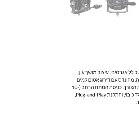
 כולל אגרסיבי, עיצוב מושך עין,
. מהונדס עם דירוג אטום למים
IP67, הם עומדים בגשם כבד, בּוֹץ, ואבק, ואילו הסמכת Mark E-Mark מבטיחה תאימות חוקית כביש במידת הצורך. כניסת המתח הרחב (10-
30V) מבטיח ביצועים יציבים על פני רכבים שונים, מטרקטורונים למשאיות. עם דיור אלומיניום עמיד, בנייה נגד כיבוי, והתקנת Plug-and-Play,
.