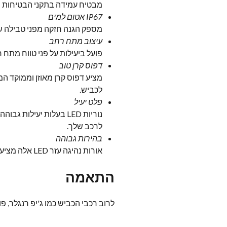
מבטיח עמידה בתקני הבטיחות הא
IP67 אטום למים
מספק הגנה חזקה מפני טבילה של
עיצוב מתח רחב
פועל ביעילות על פני טווח מתח רחב, בדרך כלל מ- 10V ל- 30V, מה שהופך אות
דפוס קרן טוב
מציע דפוס קרן מאוזן וממוקד ה
לכביש.
פלט יעיל
נוריות LED בעלות יעי
לרכב שלך.
בהירות גבוהה
אורות נהיגה עזר LED אלה מציעים בהירות יוצאת דופן, הבטחת נראות ברורה אפילו במאתגר תנאי תאורה לנהיגה עזר.
התאמה
לרוב רכבי הכביש כמו ג'יפ רנגלר, פורד בר