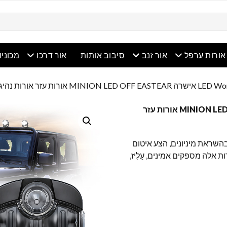
ריט פתוח
תפריט פתוח
תפריט פתוח
תפריט 
אורות ערפל
אור זנב
סיבוב אותות
אור דרכו
מכוניו
LED Wor
EMARK אישרה MINION LED OFF EASTEAR אורות עזר
ות LED מוסמכים של EMARK, בהשראת מיניונים, הצע איטום
רות אלה מספקים אמינים, עַלִיז,