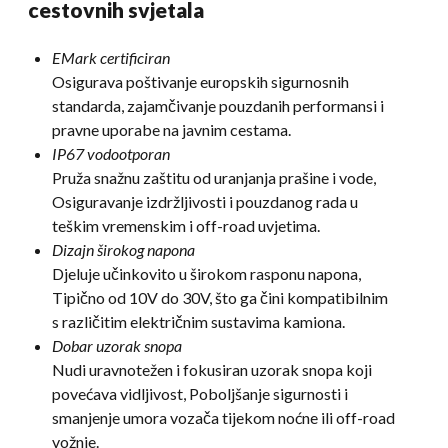
cestovnih svjetala
EMark certificiran
Osigurava poštivanje europskih sigurnosnih
standarda, zajamčivanje pouzdanih performansi i
pravne uporabe na javnim cestama.
IP67 vodootporan
Pruža snažnu zaštitu od uranjanja prašine i vode,
Osiguravanje izdržljivosti i pouzdanog rada u
teškim vremenskim i off-road uvjetima.
Dizajn širokog napona
Djeluje učinkovito u širokom rasponu napona,
Tipično od 10V do 30V, što ga čini kompatibilnim
s različitim električnim sustavima kamiona.
Dobar uzorak snopa
Nudi uravnotežen i fokusiran uzorak snopa koji
povećava vidljivost, Poboljšanje sigurnosti i
smanjenje umora vozača tijekom noćne ili off-road
vožnje.