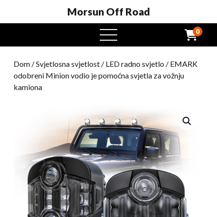
Morsun Off Road
0
Otvoreni
izbornik
Dom
/
Svjetlosna svjetlost
/
LED radno svjetlo
/ EMARK
odobreni Minion vodio je pomoćna svjetla za vožnju
kamiona