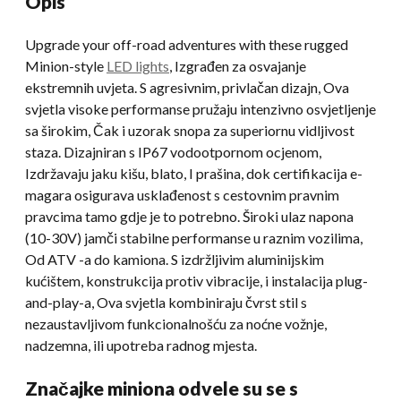
Opis
Upgrade your off-road adventures with these rugged
Minion-style
LED lights
, Izgrađen za osvajanje
ekstremnih uvjeta. S agresivnim, privlačan dizajn, Ova
svjetla visoke performanse pružaju intenzivno osvjetljenje
sa širokim, Čak i uzorak snopa za superiornu vidljivost
staza. Dizajniran s IP67 vodootpornom ocjenom,
Izdržavaju jaku kišu, blato, I prašina, dok certifikacija e-
magara osigurava usklađenost s cestovnim pravnim
pravcima tamo gdje je to potrebno. Široki ulaz napona
(10-30V) jamči stabilne performanse u raznim vozilima,
Od ATV -a do kamiona. S izdržljivim aluminijskim
kućištem, konstrukcija protiv vibracije, i instalacija plug-
and-play-a, Ova svjetla kombiniraju čvrst stil s
nezaustavljivom funkcionalnošću za noćne vožnje,
nadzemna, ili upotreba radnog mjesta.
Značajke miniona odvele su se s