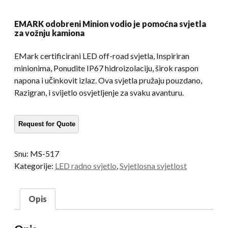
EMARK odobreni Minion vodio je pomoćna svjetla
za vožnju kamiona
EMark certificirani LED off-road svjetla, Inspiriran
minionima, Ponudite IP67 hidroizolaciju, širok raspon
napona i učinkovit izlaz. Ova svjetla pružaju pouzdano,
Razigran, i svijetlo osvjetljenje za svaku avanturu.
Snu:
MS-517
Kategorije:
LED radno svjetlo
,
Svjetlosna svjetlost
Opis