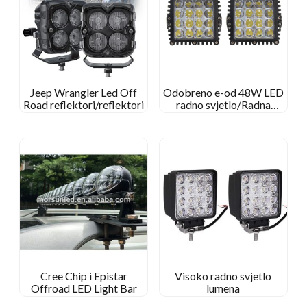
Jeep Wrangler Led Off
Odobreno e-od 48W LED
Road reflektori/reflektori
radno svjetlo/Radna
svjetiljka s poplavnim
snopom za off-road
Cree Chip i Epistar
Visoko radno svjetlo
Offroad LED Light Bar
lumena