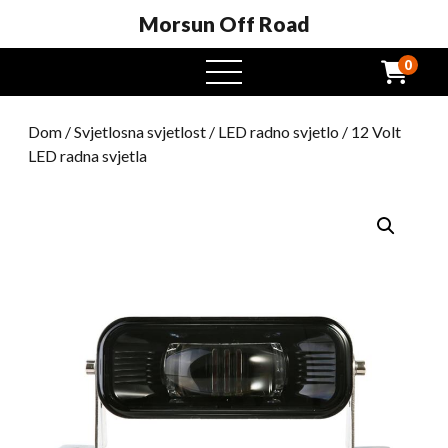
Morsun Off Road
0
Otvoreni
izbornik
Dom
/
Svjetlosna svjetlost
/
LED radno svjetlo
/ 12 Volt
LED radna svjetla