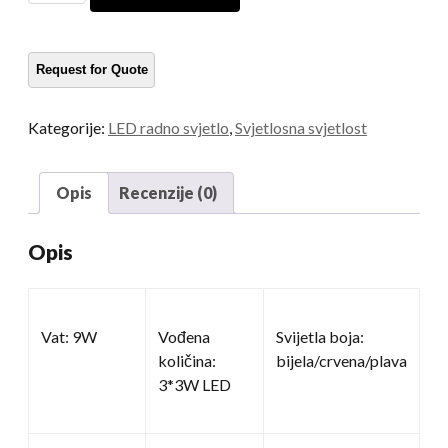
LED
radna
svjetla
količina
Kategorije:
LED radno svjetlo
,
Svjetlosna svjetlost
Opis
Recenzije (0)
Opis
Vat: 9W
Vođena
Svijetla boja:
količina:
bijela/crvena/plava
3*3W LED