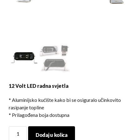
12 Volt LED radna svjetla
* Aluminijsko kućište kako bi se osiguralo učinkovito
rasipanje topline
* Prilagođena boja dostupna
12
Dodaj u kolica
Volt