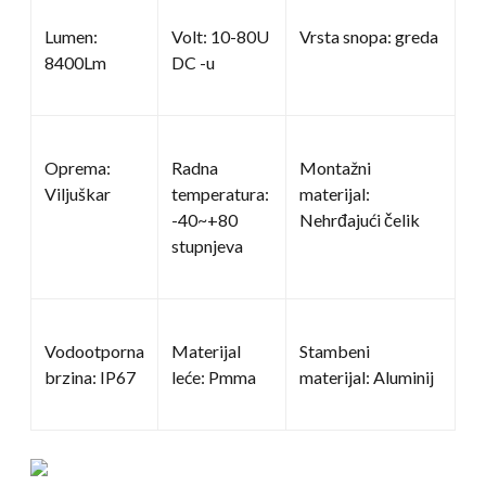
Lumen:
Volt: 10-80U
Vrsta snopa: greda
8400Lm
DC -u
Oprema:
Radna
Montažni
Viljuškar
temperatura:
materijal:
-40~+80
Nehrđajući čelik
stupnjeva
Vodootporna
Materijal
Stambeni
brzina: IP67
leće: Pmma
materijal: Aluminij