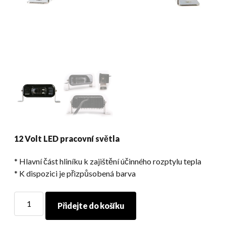
12 Volt LED pracovní světla
* Hlavní část hliníku k zajištění účinného rozptylu tepla
* K dispozici je přizpůsobená barva
12
Přidejte do košíku
Volt
LED