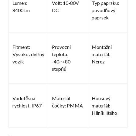
Lumen:
Volt: 10-80V
Typ paprsku:
8400Lm
DC
povodňový
paprsek
Fitment:
Provozní
Montážní
Vysokozdvižný
teplota:
materiál:
vozík
-40~+80
Nerez
stupňů
Vodotěsná
Materiál
Housový
rychlost: IP67
čočky: PMMA
materiál:
Hliník litého