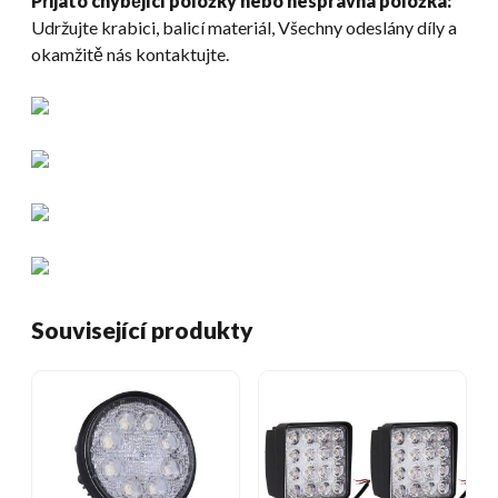
Přijato chybějící položky nebo nesprávná položka:
Udržujte krabici, balicí materiál, Všechny odeslány díly a
okamžitě nás kontaktujte.
Související produkty