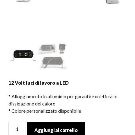
12 Volt luci di lavoro a LED
* Alloggiamento in alluminio per garantire un'efficace
dissipazione del calore
* Colore personalizzato disponibile
12
Aggiungi al carrello
Volt