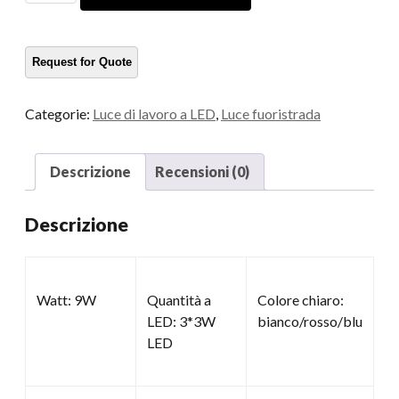
luci
di
lavoro
a
LED
Categorie:
Luce di lavoro a LED
,
Luce fuoristrada
quantità
Descrizione
Recensioni (0)
Descrizione
Watt: 9W
Quantità a
Colore chiaro:
LED: 3*3W
bianco/rosso/blu
LED