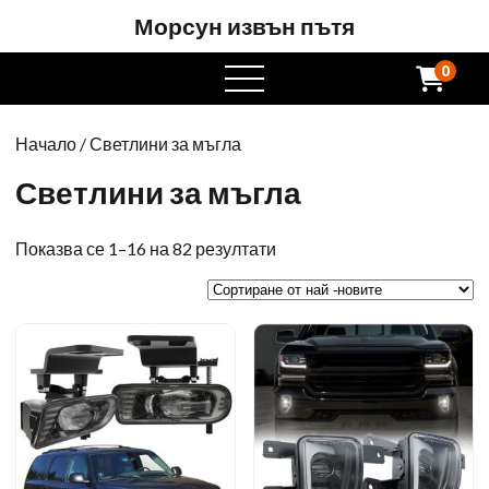
Морсун извън пътя
0
Отворете
менюто
Начало
/ Светлини за мъгла
Светлини за мъгла
Сортирани
Показва се 1–16 на 82 резултати
от
най
-новите