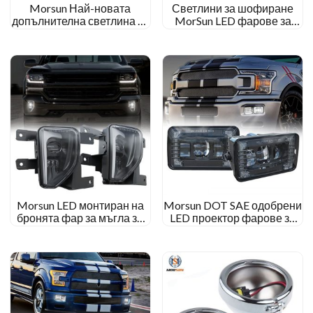
Morsun Най-новата
Светлини за шофиране
допълнителна светлина за
MorSun LED фарове за
мъгла за мотоциклет за
мъгла за съвместимост с
Honda GL1800 Goldwing
1999-2002 GMC Сиера
2012-2017 Светлина за
2000-2006 Пикап GMC
шофиране
Yukon
Morsun LED монтиран на
Morsun DOT SAE одобрени
бронята фар за мъгла за
LED проектор фарове за
2016 2017 2018 Chevy
мъгла за 2015-2020 Ford
Silverado 1500 Подмяна на
F150 F-150 2017-2018
комплект
Супер мито