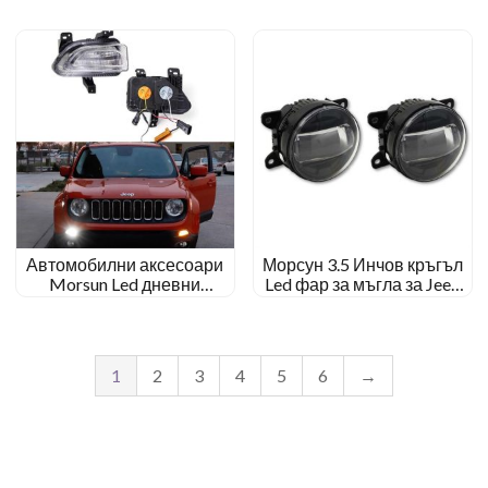
Halo
Автомобилни аксесоари
Морсун 3.5 Инчов кръгъл
Morsun Led дневни
Led фар за мъгла за Jeep
светлини за Jeep Renegade
Renegade 2015-2018 30W
2015- 2018
Фар за мъгла
1
2
3
4
5
6
→