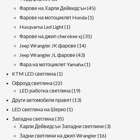
продукти
45
Фарове на Харли Дейвидсън
45
продукти
1
Фарове на мотоциклет Honda
1
продукт
1
Husqvarna Led Light
1
продукт
31
Фарове на джип cherokee xj
31
продукти
14
Jeep Wrangler JK фарове
14
продукти
43
Jeep Wrangler JL фарове
43
продукти
1
Фара на мотоциклет Yamaha
1
продукт
1
KTM LED светлина
1
продукт
22
Офроуд светлина
22
продукти
19
LED работна светлина
19
продукти
13
Други автомобили правят
13
продукти
1
LED светлина на Шерко
1
продукт
35
Западна светлина
35
продукти
3
Харли Дейвидсън Западни светлини
3
продукти
16
Задни светлини на джип Wrangler
16