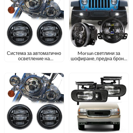
Система за автоматично
Morsun светлини за
осветление на
шофиране, предна броня,
мотоциклети Morsun 4.5
проектор, LED фар за
Монтаж на инчови
мъгла за Jeep Wrangler JK
светодиодни фарове за
2007-2017
мъгла за Harley Electra
Glide Ultra Classic