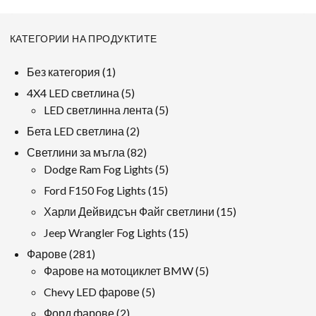
КАТЕГОРИИ НА ПРОДУКТИТЕ
1
Без категория
1
продукт
5
4X4 LED светлина
5
продукти
5
LED светлинна лента
5
продукти
2
Бета LED светлина
2
продукти
82
Светлини за мъгла
82
продукти
5
Dodge Ram Fog Lights
5
продукти
15
Ford F150 Fog Lights
15
продукти
15
Харли Дейвидсън Файг светлини
15
продукти
15
Jeep Wrangler Fog Lights
15
продукти
281
Фарове
281
продукти
5
Фарове на мотоциклет BMW
5
продукти
5
Chevy LED фарове
5
продукти
2
Форд фарове
2