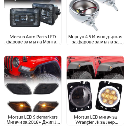
Morsun Auto Parts LED
Морсун 4.5 Инчов държач
фарове за мъгла Монтаж
за фарове за мъгла за
за Ford F150 2015-2019
корпус на фарове за мъгла
Touring Electra Glide
Morsun LED Sidemarkers
Morsun LED мигач за
Мигачи за 2018+ Джип JL
Wrangler Jk за Jeep
Wrangler
Wrangler Flare Fender с