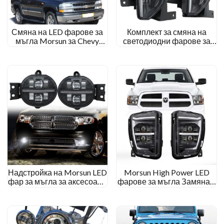
Смяна на LED фарове за
Комплект за смяна на
мъгла Morsun за Chevy
светодиодни фарове за
Silverado 1500 1500HD
мъгла Morsun Auto Parts за
2500HD 2500 3500
Chevy Silverado 1500
1500HD 2500HD 2016-
2018
Надстройка на Morsun LED
Morsun High Power LED
фар за мъгла за аксесоари
фарове за мъгла Замяна с
Dodge Ram Durango 1500
DRL, съвместими за Dodge
2500 3500 LED къси
Ram 1500 Пикап 2013-
светлини за броня
2017