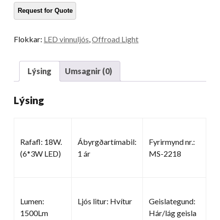
Flokkar:
LED vinnuljós
,
Offroad Light
Lýsing
Umsagnir (0)
Lýsing
Rafafl: 18W.
Ábyrgðartímabil:
Fyrirmynd nr.:
(6*3W LED)
1 ár
MS-2218
Lumen:
Ljós litur: Hvítur
Geislategund:
1500Lm
Hár/lág geisla