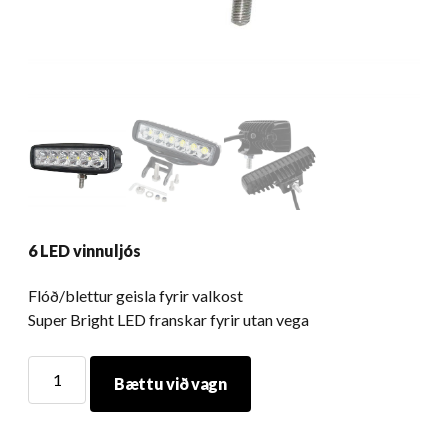
6 LED vinnuljós
Flóð/blettur geisla fyrir valkost
Super Bright LED franskar fyrir utan vega
6
Bættu við vagn
LED
vinnuljós
Magn