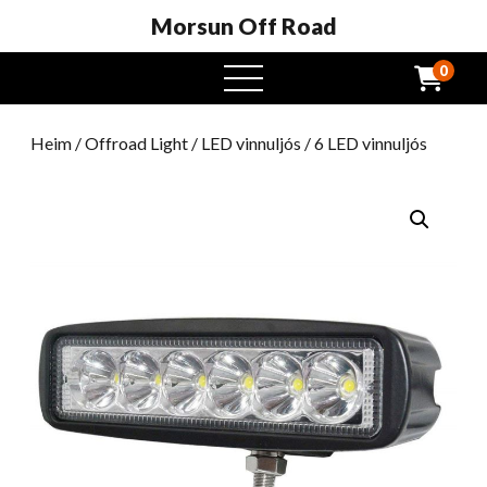
Morsun Off Road
0
Opinn
valmynd
Heim
/
Offroad Light
/
LED vinnuljós
/ 6 LED vinnuljós