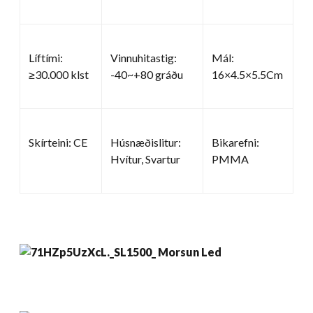
Líftími:
Vinnuhitastig:
Mál:
≥30.000 klst
-40~+80 gráðu
16×4.5×5.5Cm
Skírteini: CE
Húsnæðislitur:
Bikarefni:
Hvítur, Svartur
PMMA