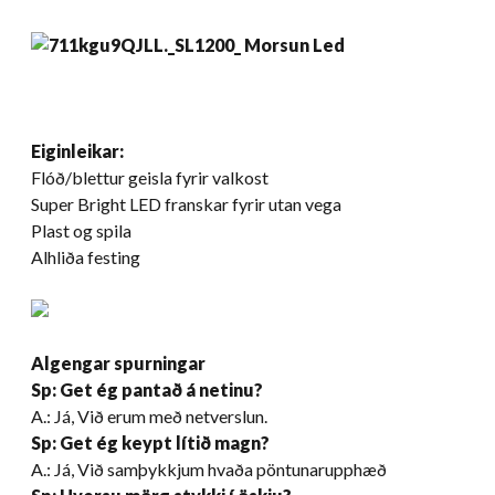
Eiginleikar:
Flóð/blettur geisla fyrir valkost
Super Bright LED franskar fyrir utan vega
Plast og spila
Alhliða festing
Algengar spurningar
Sp: Get ég pantað á netinu?
A.: Já, Við erum með netverslun.
Sp: Get ég keypt lítið magn?
A.: Já, Við samþykkjum hvaða pöntunarupphæð