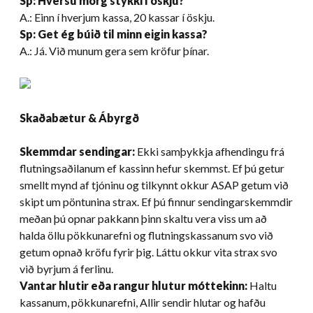
Sp: Hversu mörg stykki í öskju?
A.: Einn í hverjum kassa, 20 kassar í öskju.
Sp: Get ég búið til minn eigin kassa?
A.: Já. Við munum gera sem kröfur þínar.
Skaðabætur & Ábyrgð
Skemmdar sendingar:
Ekki samþykkja afhendingu frá
flutningsaðilanum ef kassinn hefur skemmst. Ef þú getur
smellt mynd af tjóninu og tilkynnt okkur ASAP getum við
skipt um pöntunina strax. Ef þú finnur sendingarskemmdir
meðan þú opnar pakkann þinn skaltu vera viss um að
halda öllu pökkunarefni og flutningskassanum svo við
getum opnað kröfu fyrir þig. Láttu okkur vita strax svo
við byrjum á ferlinu.
Vantar hlutir eða rangur hlutur móttekinn:
Haltu
kassanum, pökkunarefni, Allir sendir hlutar og hafðu