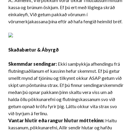
A.: Almennt, Við pökkum vörur okkar í hlutlausum hvítum
kassa og brúnum öskjum. Ef þú ert með löglega skráð
einkaleyfi, Við getum pakkað vörunum í
vörumerkjakassana þína eftir að hafa fengið heimild bréf.
Skaðabætur & Ábyrgð
Skemmdar sendingar:
Ekki samþykkja afhendingu frá
flutningsaðilanum ef kassinn hefur skemmst. Ef þú getur
smellt mynd af tjóninu og tilkynnt okkur ASAP getum við
skipt um pöntunina strax. Ef þú finnur sendingarskemmdir
meðan þú opnar pakkann þinn skaltu vera viss um að
halda öllu pökkunarefni og flutningskassanum svo við
getum opnað kröfu fyrir þig. Láttu okkur vita strax svo
við byrjum á ferlinu.
Vantar hlutir eða rangur hlutur móttekinn:
Haltu
kassanum, pökkunarefni, Allir sendir hlutar og hafðu