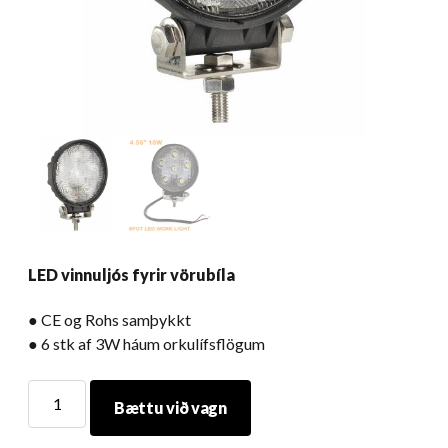
LED vinnuljós fyrir vörubíla
● CE og Rohs samþykkt
● 6 stk af 3W háum orkulífsflögum
LED
Bættu við vagn
vinnuljós
fyrir