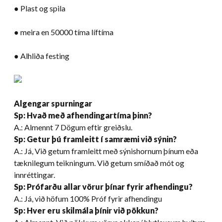
● Plast og spila
● meira en 50000 tíma líftíma
● Alhliða festing
Algengar spurningar
Sp: Hvað með afhendingartíma þinn?
A.: Almennt 7 Dögum eftir greiðslu.
Sp: Getur þú framleitt í samræmi við sýnin?
A.: Já, Við getum framleitt með sýnishornum þínum eða
tæknilegum teikningum. Við getum smíðað mót og
innréttingar.
Sp: Prófarðu allar vörur þínar fyrir afhendingu?
A.: Já, við höfum 100% Próf fyrir afhendingu
Sp: Hver eru skilmála þínir við pökkun?