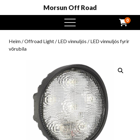
Morsun Off Road
0
Opinn
valmynd
Heim
/
Offroad Light
/
LED vinnuljós
/ LED vinnuljós fyrir
vörubíla