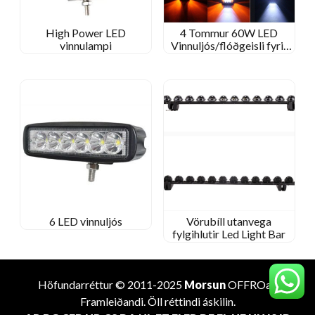
High Power LED
4 Tommur 60W LED
vinnulampi
Vinnuljós/flóðgeisli fyrir
jeppa utan vega/Kenworth
dráttarvél
6 LED vinnuljós
Vörubíll utanvega
fylgihlutir Led Light Bar
Höfundarréttur © 2011-2025
Morsun
OFFROad
Framleiðandi
. Öll réttindi áskilin.