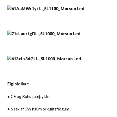
Eiginleikar:
● CE og Rohs samþykkt
● 6 stk af 3W háum orkulífsflögum