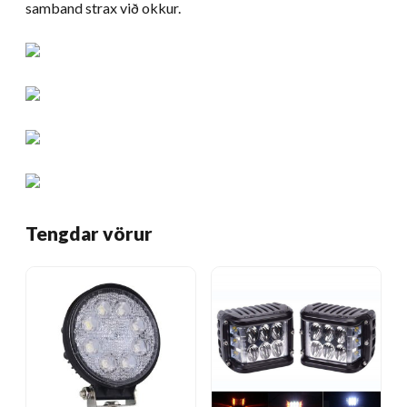
samband strax við okkur.
Tengdar vörur