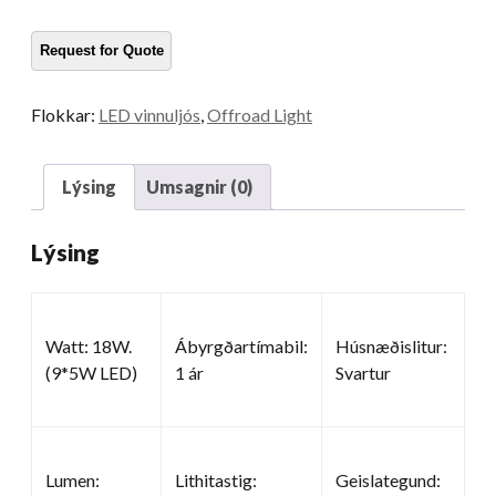
vörubíla
Magn
Flokkar:
LED vinnuljós
,
Offroad Light
Lýsing
Umsagnir (0)
Lýsing
Watt: 18W.
Ábyrgðartímabil:
Húsnæðislitur:
(9*5W LED)
1 ár
Svartur
Lumen:
Lithitastig:
Geislategund: