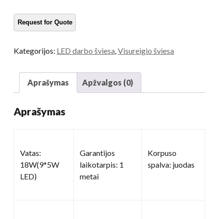
sunkvežimiams
kiekis
Kategorijos:
LED darbo šviesa
,
Visureigio šviesa
Aprašymas
Apžvalgos (0)
Aprašymas
Vatas:
Garantijos
Korpuso
18W(9*5W
laikotarpis: 1
spalva: juodas
LED)
metai