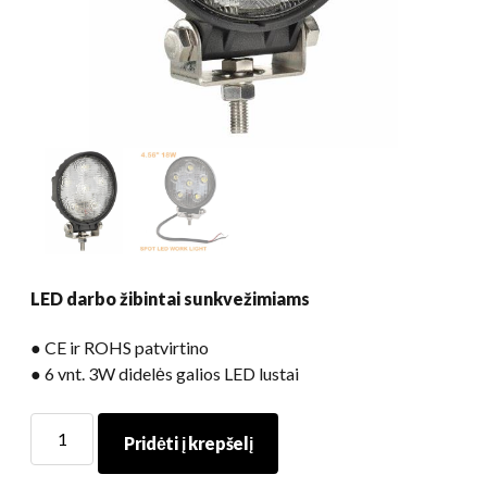
LED darbo žibintai sunkvežimiams
● CE ir ROHS patvirtino
● 6 vnt. 3W didelės galios LED lustai
LED
Pridėti į krepšelį
darbo
žibintai