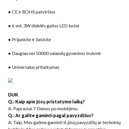
● CE ir ROHS patvirtino
● 6 vnt. 3W didelės galios LED lustai
● Prijunkite ir žaiskite
● Daugiau nei 50000 valandų gyvenimo trukmė
● Universalus pritaikymas
DUK
Q.: Kaip apie jūsų pristatymo laiką?
A: Paprastai 7 Dienos po mokėjimo.
Q.: Ar galite gaminti pagal pavyzdžius?
A: Taip, Mes galime gaminti iš jūsų pavyzdžių ar techninių