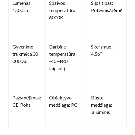
Lumenas:
Spalvos
Sijos tipas:
1500Lm
temperatūra:
Potvynis/dėmė
6000K
Gyvenimo
Darbinė
Skersmuo:
trukmė: ≥30
temperatūra:
4.56“
000 val
-40~+80
laipsnių
Pažymėjimas:
Objektyvo
Būsto
CE, Rohs
medžiaga: PC
medžiaga:
aliuminis