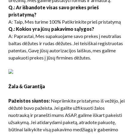
brėžinių. Mes galime pastatyti formas ir armatūrą.
Q.: Ar išbandote visas savo prekes prieš
pristatymą?
A: Taip, Mes turime 100% Patikrinkite prieš pristatymą
Q.: Kokios yra jūsų pakavimo sąlygos?
A: Paprastai, Mes supakuojame savo prekes į neutralias
baltas dėžutes ir rudas dėžutes. Jei teisiškai registruotas
patentas, Gavę jūsų autorizacijos laiškus, mes galime
supakuoti prekes į jūsų firmines dėžutes.
Žala & Garantija
Pažeistos siuntos:
Nepriimkite pristatymo iš vežėjo, jei
dėžutė buvo pažeista. Jei galite užfiksuoti žalos
nuotrauką ir pranešti mums ASAP, galime iškart pakeisti
užsakymą. Jei atidarydami paketą, atradote pakuotę,
būtinai laikykite visą pakavimo medžiagą ir gabenimo