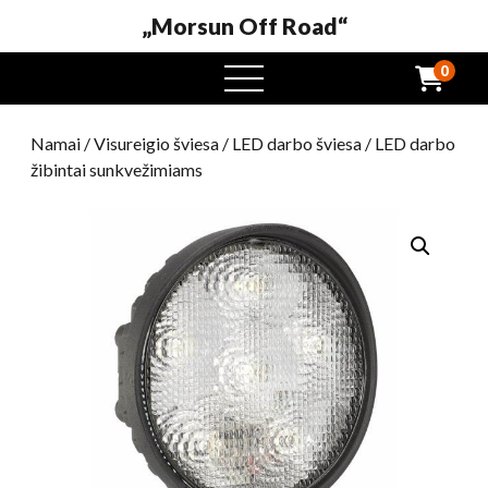
„Morsun Off Road“
0
Atidaryti
meniu
Namai
/
Visureigio šviesa
/
LED darbo šviesa
/ LED darbo
žibintai sunkvežimiams