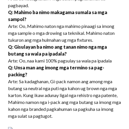
pagbayad.
Q: Mahimo ba nimo makagama sumala sa mga
sampol?
Arte: Oo, Mahimo naton nga mahimo pinaagi sa imong
mga sample o mga drowing sa teknikal. Mahimo naton
tukuron ang mga hulmahan ug mga fixtures.
Q: Gisulayan ba nimo ang tanan nimo nga mga
butang sa wala pa ipadala?
Arte: Oo, naa kami 100% pagsulay sa wala pa ipadala
Q: Unsa man ang imong mga termino sa pag-
packing?
Arte: Sa kadaghanan, Gi-pack namon ang among mga
butang sa neutral nga puti nga kahon ug brown nga mga
karton. Kung ikaw adunay ligal nga rehistro nga patente,
Mahimo namon nga i-pack ang mga butang sa imong mga
kahon nga branded pagkahuman sa pagkuha sa imong
mga sulat sa pagtugot.