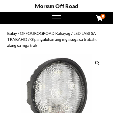
Morsun Off Road
0
Open
Menu
Balay
/
OFFOUROGROAD Kahayag
/
LED LABI SA
TRABAHO
/ Gipangulohan ang mga suga sa trabaho
alang sa mga trak