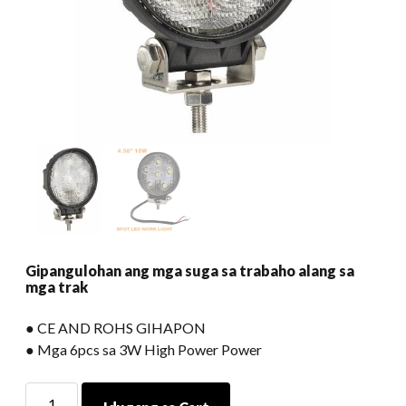
Gipangulohan ang mga suga sa trabaho alang sa
mga trak
● CE AND ROHS GIHAPON
● Mga 6pcs sa 3W High Power Power
Gipangulohan