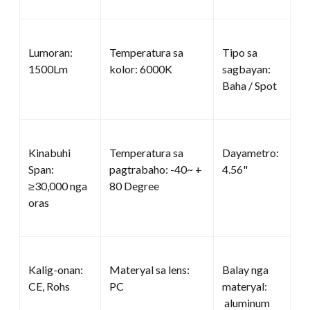
Lumoran:
Temperatura sa
Tipo sa
1500Lm
kolor: 6000K
sagbayan:
Baha / Spot
Kinabuhi
Temperatura sa
Dayametro:
Span:
pagtrabaho: -40~ +
4.56"
≥30,000 nga
80 Degree
oras
Kalig-onan:
Materyal sa lens:
Balay nga
CE, Rohs
PC
materyal:
aluminum