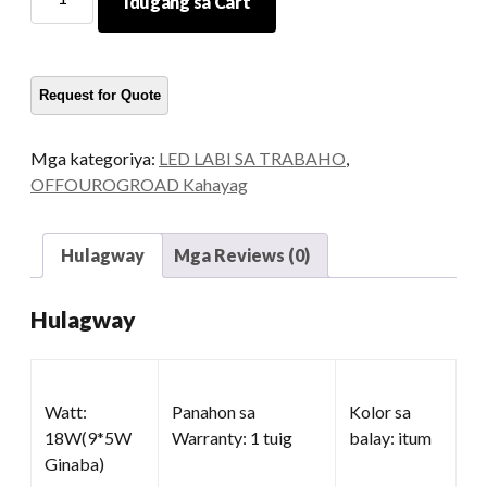
Idugang sa Cart
ang
mga
suga
sa
trabaho
alang
Mga kategoriya:
LED LABI SA TRABAHO
,
sa
OFFOUROGROAD Kahayag
mga
trak
kadaghanon
Hulagway
Mga Reviews (0)
Hulagway
Watt:
Panahon sa
Kolor sa
18W(9*5W
Warranty: 1 tuig
balay: itum
Ginaba)