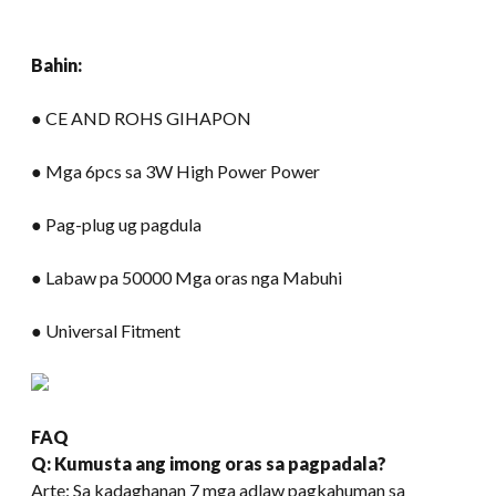
Bahin:
● CE AND ROHS GIHAPON
● Mga 6pcs sa 3W High Power Power
● Pag-plug ug pagdula
● Labaw pa 50000 Mga oras nga Mabuhi
● Universal Fitment
FAQ
Q: Kumusta ang imong oras sa pagpadala?
Arte: Sa kadaghanan 7 mga adlaw pagkahuman sa