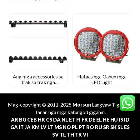
Ang mga accessories sa
Hataas nga Gahum nga
trak sa trak nga
LED Light
gipangulohan nga light bar
Mag-copyright © 2011-2025
Morsun
Langyaw
Tiggama
.
Tanan nga mga katungod gigahin.
AR
BG
CEB
HR
CS
DA
NL
ET
FI
FR
DE
EL
HE
HU
IS
ID
GA
IT
JA
KM
LV
LT
MS
NO
PL
PT
RO
RU
SR
SK
SL
ES
SV
TL
TH
TR
VI