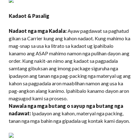
Kadaot & Pasalig
Nadaot nga mga Kadala:
Ayaw pagdawat sa paghatud
gikan sa Carrier kung ang kahon nadaot. Kung mahimo ka
mag-snap sa usa ka litrato sa kadaot ug ipahibalo
kanamo ang ASAP mahimo namon nga pulihan dayon ang
order. Kung nakit-an nimo ang kadaot sa pagpadala
samtang gibuksan ang imong package siguruha nga
ipadayon ang tanan nga pag-packing nga materyal ug ang
kahon sa pagpadala aron maablihan namon ang usa ka
pag-angkon alang kanimo. Ipahibalo kanamo dayon aron
magsugod kami sa proseso.
Nawala nga mga butang o sayup nga butang nga
nadawat:
Ipadayon ang kahon, materyal nga packing,
tanan nga mga bahin nga gipadala ug kontak kami dayon.